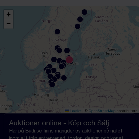
+
−
Leaflet
|
©
OpenStreetMap
contributors
Auktioner online - Köp och Sälj
Här på Budi.se finns mängder av auktioner på nätet
inom allt från entreprenad, fordon, design och konst,