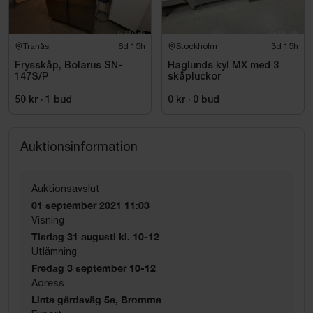
Tranås
6d 15h
Stockholm
3d 15h
Frysskåp, Bolarus SN-
Haglunds kyl MX med 3
147S/P
skåpluckor
50 kr
·
1
bud
0 kr
·
0
bud
Auktionsinformation
Auktionsavslut
01 september 2021 11:03
Visning
Tisdag 31 augusti kl. 10-12
Utlämning
Fredag 3 september 10-12
Adress
Linta gårdsväg 5a, Bromma