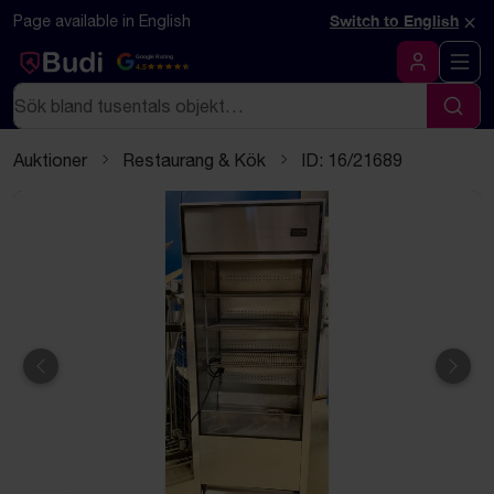
Hoppa till innehåll
Textbaserad (markdown) version av denna sida
×
Page available in English
Switch to English
Google Rating
4.5
Logga in
Sök
Sök
Auktioner
Restaurang & Kök
ID: 16/21689
Föregående
Näst