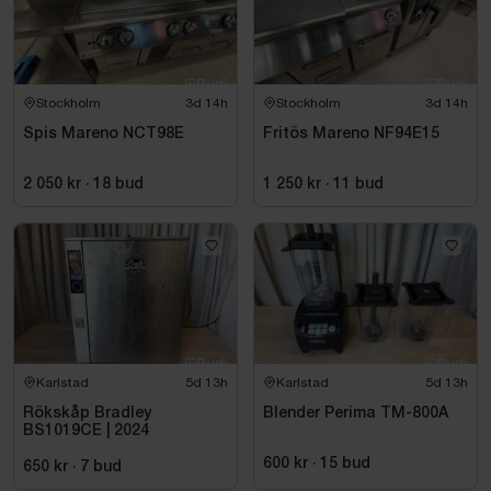
Stockholm
3d 14h
Stockholm
3d 14h
Spis Mareno NCT98E
Fritös Mareno NF94E15
2 050 kr
·
18
bud
1 250 kr
·
11
bud
Karlstad
5d 13h
Karlstad
5d 13h
Rökskåp Bradley
Blender Perima TM-800A
BS1019CE | 2024
600 kr
·
15
bud
650 kr
·
7
bud