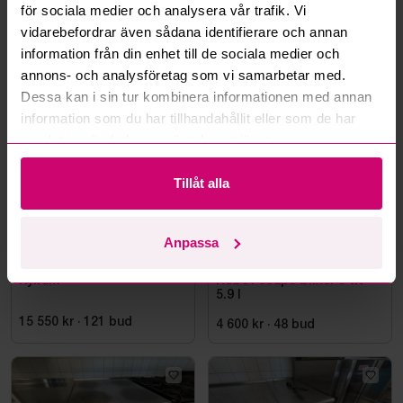
Läs fler frågor och svar
för sociala medier och analysera vår trafik. Vi
vidarebefordrar även sådana identifierare och annan
information från din enhet till de sociala medier och
annons- och analysföretag som vi samarbetar med.
Mer från samma kategori
Dessa kan i sin tur kombinera informationen med annan
information som du har tillhandahållit eller som de har
samlat in när du har använt deras tjänster.
Tillåt alla
Anpassa
Falun
5d 16h
Stockholm
15h 18m
Kylrum
Robot coupe Blixer 5 v.v
5.9 l
15 550 kr
·
121
bud
4 600 kr
·
48
bud