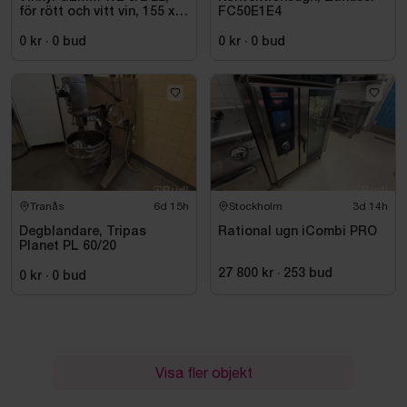
för rött och vitt vin, 155 x
FC50E1E4
220 cm
0 kr
·
0
bud
0 kr
·
0
bud
Tranås
6d 15h
Stockholm
3d 14h
Degblandare, Tripas
Rational ugn iCombi PRO
Planet PL 60/20
27 800 kr
·
253
bud
0 kr
·
0
bud
Visa fler objekt