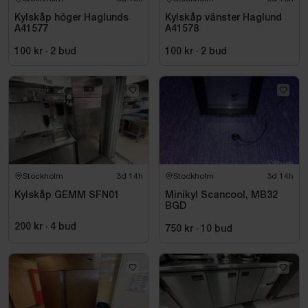
Kylskåp höger Haglunds
Kylskåp vänster Haglund
A41577
A41578
100 kr
·
2
bud
100 kr
·
2
bud
Stockholm
3d 14h
Stockholm
3d 14h
Kylskåp GEMM SFN01
Minikyl Scancool, MB32
BGD
200 kr
·
4
bud
750 kr
·
10
bud