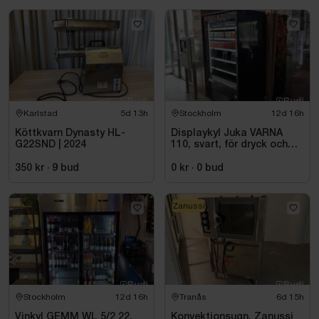
Karlstad
5d 13h
Stockholm
12d 16h
Köttkvarn Dynasty HL-
Displaykyl Juka VARNA
G22SND | 2024
110, svart, för dryck och
takeaway
350 kr
·
9
bud
0 kr
·
0
bud
Zanussi
Stockholm
12d 16h
Tranås
6d 15h
Vinkyl GEMM WL 5/2 22,
Konvektionsugn, Zanussi