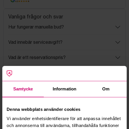
4.5
Vanliga frågor och svar
Hur fungerar manuella bud?
Vad innebär serviceavgift?
Vad är ett reservationspris?
Hur fungerar maxbud?
Hur fungerar budmotorn?
Samtycke
Information
Om
Kan jag ångra ett bud?
Denna webbplats använder cookies
Kan ni frakta mina vunna objekt?
Vi använder enhetsidentifierare för att anpassa innehållet
och annonserna till användarna, tillhandahålla funktioner