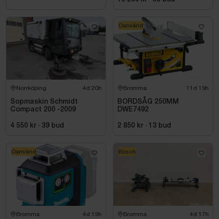
Oanvänd
Norrköping
4d 20h
Bromma
11d 19h
Sopmaskin Schmidt
BORDSÅG 250MM
Compact 200 -2009
DWE7492
4 550 kr
·
39
bud
2 850 kr
·
13
bud
Oanvänd
Bosch
Bromma
4d 19h
Bromma
4d 17h