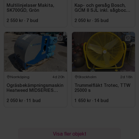
Multilinjelaser Makita,
Kap- och gersåg Bosch,
SK700GD, Grön
GCM 8 SJL inkl. sågbock
Bosch, GTA 2500
2 550 kr
·
7
bud
2 050 kr
·
35
bud
Norrköping
4d 20h
Stockholm
2d 18h
Ogräsbekämpningsmaskin
Trummelfläkt Trotec, TTW
Heatweed MIDSERIES
25000 s
22/8, -2015
2 050 kr
·
11
bud
1 650 kr
·
14
bud
Visa fler objekt