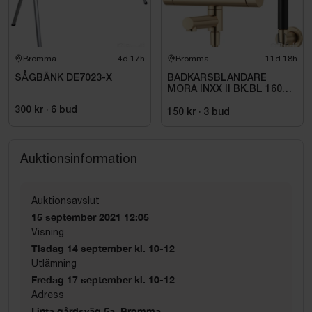
Bromma
4d 17h
Bromma
11d 18h
SÅGBÄNK DE7023-X
BADKARSBLANDARE
MORA INXX II BK.BL 160
C\/C BB, M.VRIDPIP.
300 kr
·
6
bud
BORSTAD MÄSSING PVD
150 kr
·
3
bud
Auktionsinformation
Auktionsavslut
15 september 2021 12:05
Visning
Tisdag 14 september kl. 10-12
Utlämning
Fredag 17 september kl. 10-12
Adress
Linta gårdsväg 5a, Bromma