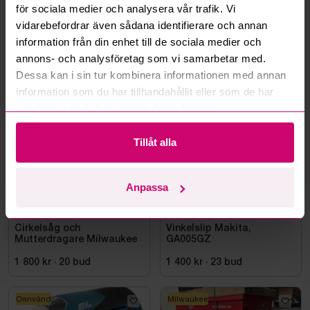
för sociala medier och analysera vår trafik. Vi
Läs fler frågor och svar
vidarebefordrar även sådana identifierare och annan
information från din enhet till de sociala medier och
annons- och analysföretag som vi samarbetar med.
Mer från samma kategori
Dessa kan i sin tur kombinera informationen med annan
information som du har tillhandahållit eller som de har
samlat in när du har använt deras tjänster.
Milwaukee
Oanvänd
Tillåt alla
Anpassa
Bromma
11d 18h
Bromma
4d 19h
Cirkelsåg och
Vinkelslip Makita,
Mutterdragare Milwaukee
GA005GZ
1 800 kr
·
20
bud
1 400 kr
·
23
bud
Oanvänd
Milwaukee