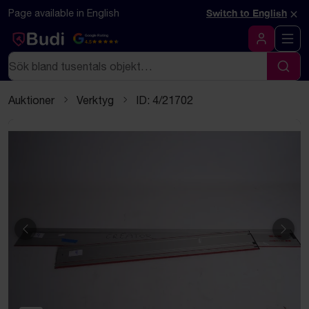
Hoppa till innehåll
Textbaserad (markdown) version av denna sida
×
Page available in English
Switch to English
Google Rating
4.5
Logga in
Sök
Sök
Auktioner
Verktyg
ID: 4/21702
Föregående
Näst