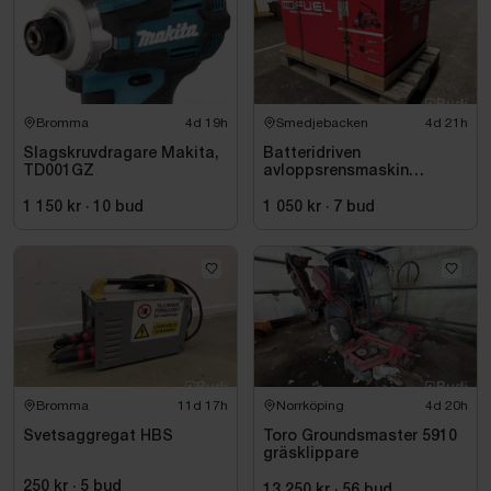
Bromma
4d 19h
Smedjebacken
4d 21h
Slagskruvdragare Makita,
Batteridriven
TD001GZ
avloppsrensmaskin
Milwaukee M18 FUEL M18
FSSM-121 | Oanvänd
1 150 kr
·
10
bud
1 050 kr
·
7
bud
Bromma
11d 17h
Norrköping
4d 20h
Svetsaggregat HBS
Toro Groundsmaster 5910
gräsklippare
250 kr
·
5
bud
13 250 kr
·
56
bud