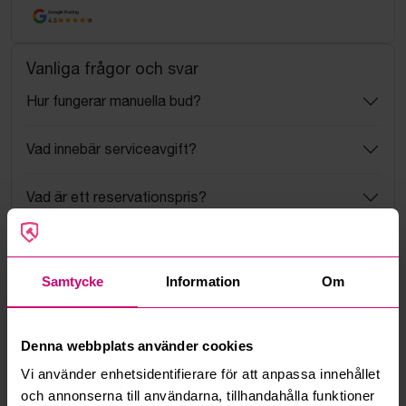
Google Rating
4.5
Vanliga frågor och svar
Hur fungerar manuella bud?
Vad innebär serviceavgift?
Vad är ett reservationspris?
Hur fungerar maxbud?
Samtycke
Information
Om
Hur fungerar budmotorn?
Kan jag ångra ett bud?
Denna webbplats använder cookies
Vi använder enhetsidentifierare för att anpassa innehållet
Kan ni frakta mina vunna objekt?
och annonserna till användarna, tillhandahålla funktioner