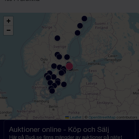
+
−
Leaflet
|
©
OpenStreetMap
contributors
Auktioner online - Köp och Sälj
Här på Budi.se finns mängder av auktioner på nätet