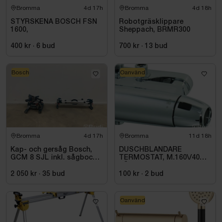
Bromma
4d 17h
Bromma
4d 18h
STYRSKENA BOSCH FSN
Robotgräsklippare
1600,
Sheppach, BRMR300
400 kr
·
6
bud
700 kr
·
13
bud
Bosch
Oanvänd
Bromma
4d 17h
Bromma
11d 18h
Kap- och gersåg Bosch,
DUSCHBLANDARE
GCM 8 SJL inkl. sågbock
TERMOSTAT, M.160\/40CC
Bosch, GTA 2500
FÄSTE 8214-1000
2 050 kr
·
35
bud
100 kr
·
2
bud
Oanvänd