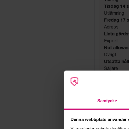
Tisdag 14 s
Utlämning
Fredag 17 
Adress
Linta gård
Export
Not allowe
Övrigt
Utsatta håll
Säljare
Konkursbo
Samtycke
Denna webbplats använder 
Vi använder enhetsidentifierar