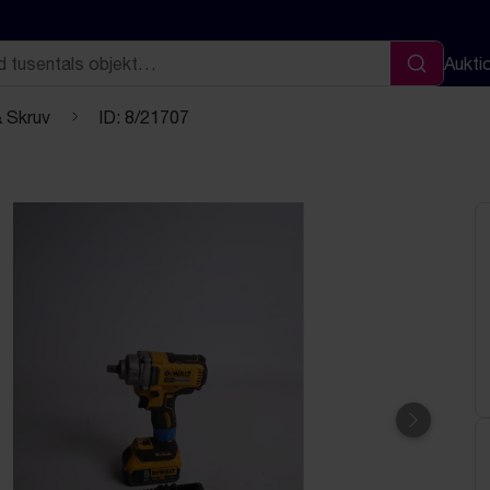
Aukti
Sök
& Skruv
ID: 8/21707
Nästa