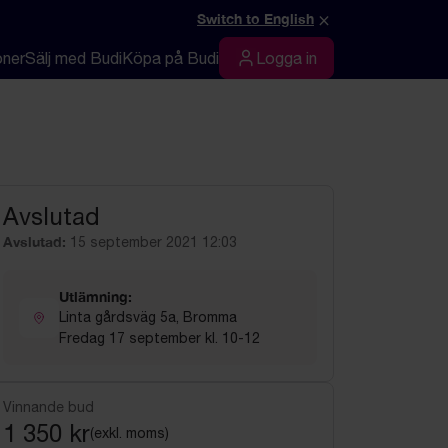
×
Switch to English
oner
Sälj med Budi
Köpa på Budi
Logga in
Logga in
Avslutad
Avslutad:
15 september 2021 12:03
Utlämning:
Linta gårdsväg 5a, Bromma
Fredag 17 september kl. 10-12
Vinnande bud
1 350 kr
(exkl. moms)