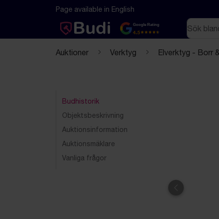
Hoppa till innehåll
Textbaserad (markdown) version av denna sida
Page available in English
Sök
Google Rating
4.5
Auktioner
Verktyg
Elverktyg - Borr 
Budhistorik
Objektsbeskrivning
Auktionsinformation
Auktionsmäklare
Vanliga frågor
Föregående