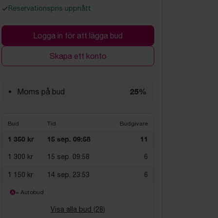
Reservationspris uppnått
Logga in för att lägga bud
Skapa ett konto
25%
Moms på bud
Bud
Tid
Budgivare
1 350 kr
15 sep. 09:58
11
1 300 kr
15 sep. 09:58
6
1 150 kr
14 sep. 23:53
6
= Autobud
Visa alla bud (
28
)