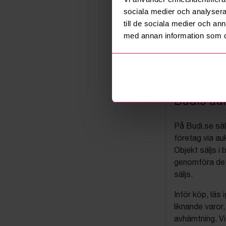
sociala medier och analysera 
till de sociala medier och a
med annan information som du 
Budis auk
På Budi.se säl
företag via auk
Objekt säljs i 
genomföra det
säljs.
Inför köp, läs
liknande varor
avhämtning. Vi