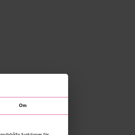
Om
andahålla funktioner för