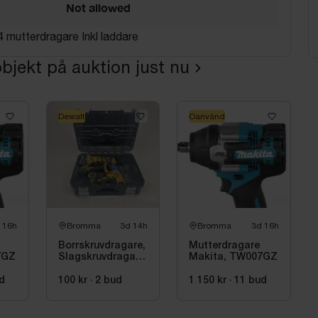
Not allowed
 mutterdragare Inkl laddare
bjekt på auktion just nu
Dewalt
Oanvänd
 16h
Bromma
3d 14h
Bromma
3d 16h
Borrskruvdragare,
Mutterdragare
7GZ
Slagskruvdragare
Makita, TW007GZ
och vinkelslip
DeWalt
d
100 kr
·
2
bud
1 150 kr
·
11
bud