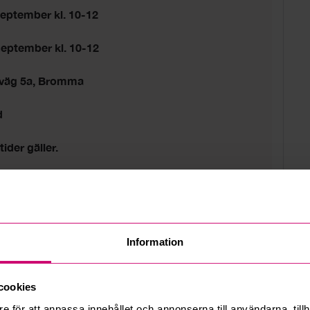
eptember kl. 10-12
september kl. 10-12
sväg 5a, Bromma
d
tider gäller.
Information
cookies
e för att anpassa innehållet och annonserna till användarna, tillh