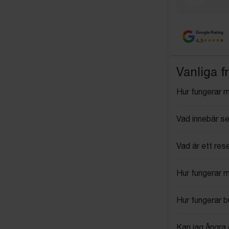
Google Rating
4.5
Vanliga f
Hur fungerar 
Vad innebär se
Vad är ett res
Hur fungerar 
Hur fungerar 
Kan jag ångra 