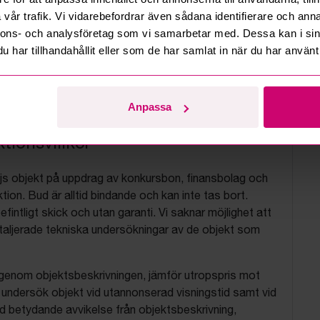
vår trafik. Vi vidarebefordrar även sådana identifierare och anna
nnons- och analysföretag som vi samarbetar med. Dessa kan i sin
har tillhandahållit eller som de har samlat in när du har använt 
Anpassa
tionsvillkor
js objekt på uppdrag av konkursbon, finansbolag och
tion. Bud är alltid bindande och kan inte tas bort.
befintligt skick och utan garanti. Vi saknar möjlighet att
aljerade tekniska undersökningar av de objekt som
 igenom objektsbeskrivningen, jämför utropspris mot
, undersök objekt vid utannonserad visningstid samt vid
d betydande avvikelse från objektsbeskrivning,