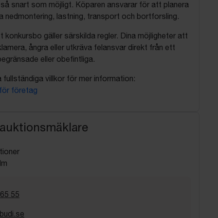
så snart som möjligt. Köparen ansvarar för att planera
nedmontering, lastning, transport och bortforsling.
t konkursbo gäller särskilda regler. Dina möjligheter att
lamera, ångra eller utkräva felansvar direkt från ett
egränsade eller obefintliga.
fullständiga villkor för mer information:
 för företag
 auktionsmäklare
tioner
lm
 65 55
budi.se