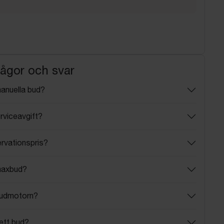
rågor och svar
manuella bud?
rviceavgift?
ervationspris?
maxbud?
budmotorn?
ett bud?