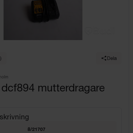
)
Dela
holm
 dcf894 mutterdragare
skrivning
8/21707