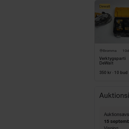
Dewalt
Bromma
10d
Verktygsparti
DeWalt
350 kr
·
10
bud
Auktions
Auktionsavs
15 septemb
Visning