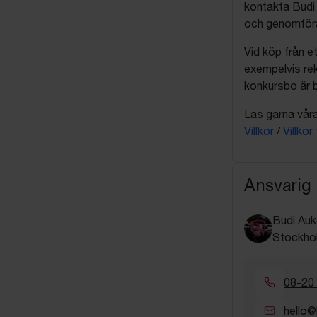
kontakta Budi 
och genomföra 
Vid köp från et
exempelvis rek
konkursbo är b
Läs gärna våra 
Villkor
/
Villkor
Ansvarig
Budi Auk
Stockho
08-20
hello@