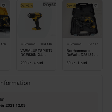
Oanvänd
Dewalt
 15h
Bromma
10d 14h
Bromma
3d 14h
VARMLUFTSPISTOL
Borrhammare
DCE530N-XJ
DeWalt, D25134 -
DEWALT
QS
200 kr
·
4
bud
50 kr
·
1
bud
information
lut
er 2021 12:03