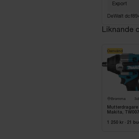
Export
DeWalt dcf894
Liknande o
Oanvänd
Bromma
3d
Mutterdragare
Makita, TW00
1 250 kr
·
21
bu