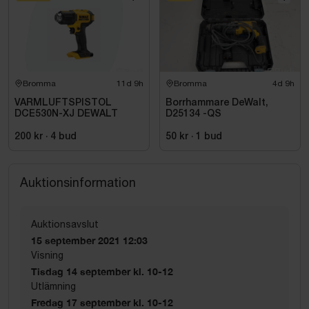
Bromma
11d 9h
Bromma
4d 9h
VARMLUFTSPISTOL
Borrhammare DeWalt,
DCE530N-XJ DEWALT
D25134 -QS
200 kr
·
4
bud
50 kr
·
1
bud
Auktionsinformation
Auktionsavslut
15 september 2021 12:03
Visning
Tisdag 14 september kl. 10-12
Utlämning
Fredag 17 september kl. 10-12