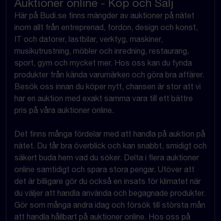
Auktioner online - Köp och Sälj
Här på Budi.se finns mängder av auktioner på nätet
inom allt från entreprenad, fordon, design och konst,
IT och datorer, lastbilar, verktyg, maskiner,
musikutrustning, möbler och inredning, restaurang,
sport, gym och mycket mer. Hos oss kan du fynda
produkter från kända varumärken och göra bra affärer.
Besök oss innan du köper nytt, chansen är stor att vi
har en auktion med exakt samma vara till ett bättre
pris på våra auktioner online.
Det finns många fördelar med att handla på auktion på
nätet. Du får bra överblick och kan snabbt, smidigt och
säkert buda hem vad du söker. Delta i flera auktioner
online samtidigt och spara stora pengar. Utöver att
det är billigare gör du också en insats för klimatet när
du väljer att handla använda och begagnade produkter.
Gör som många andra idag och försök till största mån
att handla hållbart på auktioner online. Hos oss på