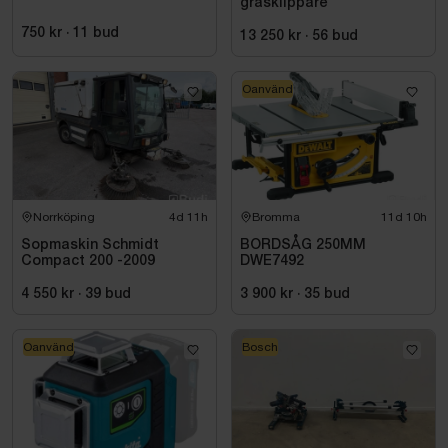
gräsklippare
750 kr
·
11
bud
13 250 kr
·
56
bud
Oanvänd
Norrköping
4d 11h
Bromma
11d 10h
Sopmaskin Schmidt
BORDSÅG 250MM
Compact 200 -2009
DWE7492
4 550 kr
·
39
bud
3 900 kr
·
35
bud
Oanvänd
Bosch