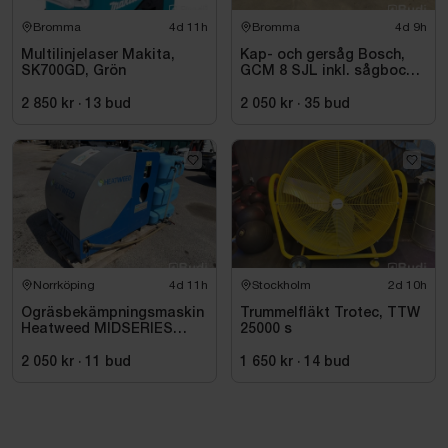
Bromma
4d 11h
Bromma
4d 9h
Multilinjelaser Makita,
Kap- och gersåg Bosch,
SK700GD, Grön
GCM 8 SJL inkl. sågbock
Bosch, GTA 2500
2 850 kr
·
13
bud
2 050 kr
·
35
bud
Norrköping
4d 11h
Stockholm
2d 10h
Ogräsbekämpningsmaskin
Trummelfläkt Trotec, TTW
Heatweed MIDSERIES
25000 s
22/8, -2015
2 050 kr
·
11
bud
1 650 kr
·
14
bud