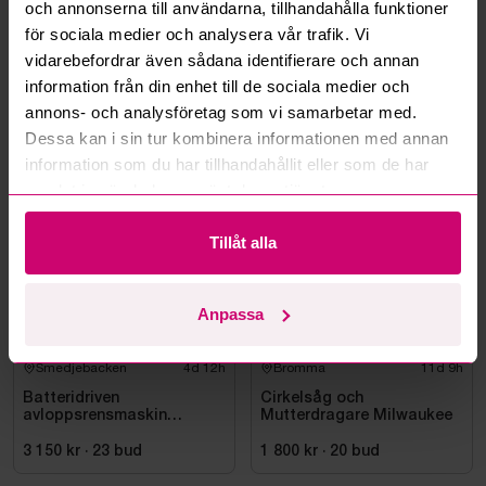
och annonserna till användarna, tillhandahålla funktioner
Kan ni frakta mina vunna objekt?
för sociala medier och analysera vår trafik. Vi
vidarebefordrar även sådana identifierare och annan
Läs fler frågor och svar
information från din enhet till de sociala medier och
annons- och analysföretag som vi samarbetar med.
Dessa kan i sin tur kombinera informationen med annan
Mer från samma kategori
information som du har tillhandahållit eller som de har
samlat in när du har använt deras tjänster.
Milwaukee
Milwaukee
Tillåt alla
Anpassa
Smedjebacken
4d 12h
Bromma
11d 9h
Batteridriven
Cirkelsåg och
avloppsrensmaskin
Mutterdragare Milwaukee
Milwaukee M18 FUEL M18
FSSM-121 | Oanvänd
3 150 kr
·
23
bud
1 800 kr
·
20
bud