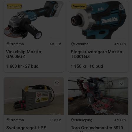
Oanvänd
Oanvänd
Bromma
4d 11h
Bromma
4d 11h
Vinkelslip Makita,
Slagskruvdragare Makita,
GA005GZ
TD001GZ
1 600 kr
·
27
bud
1 150 kr
·
10
bud
Bromma
11d 9h
Norrköping
4d 11h
Svetsaggregat HBS
Toro Groundsmaster 5910