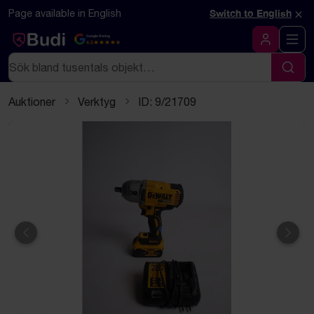
Hoppa till innehåll
Textbaserad (markdown) version av denna sida
×
Page available in English
Switch to English
Google Rating
4.5
Logga in
Sök
Sök
Auktioner
Verktyg
ID: 9/21709
Föregående
Näst