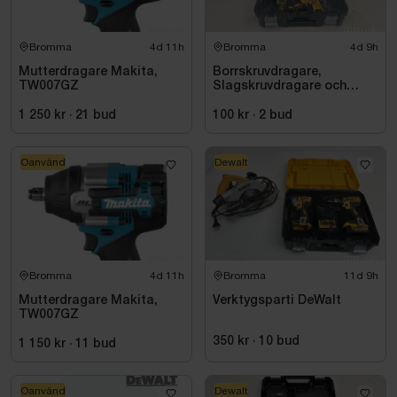
Bromma
4d 11h
Bromma
4d 9h
Mutterdragare Makita,
Borrskruvdragare,
TW007GZ
Slagskruvdragare och
vinkelslip DeWalt
1 250 kr
·
21
bud
100 kr
·
2
bud
Oanvänd
Dewalt
Bromma
4d 11h
Bromma
11d 9h
Mutterdragare Makita,
Verktygsparti DeWalt
TW007GZ
350 kr
·
10
bud
1 150 kr
·
11
bud
Oanvänd
Dewalt