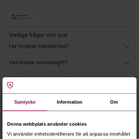
Google Rating
4.5
Vanliga frågor och svar
Hur fungerar manuella bud?
Vad innebär serviceavgift?
Vad är ett reservationspris?
Hur fungerar maxbud?
Samtycke
Information
Om
Hur fungerar budmotorn?
Denna webbplats använder cookies
Kan jag ångra ett bud?
Vi använder enhetsidentifierare för att anpassa innehållet