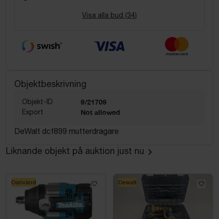
Visa alla bud (
34
)
Objektbeskrivning
Objekt-ID
9/21709
Export
Not allowed
DeWalt dcf899 mutterdragare
Liknande objekt på auktion just nu
Oanvänd
Dewalt