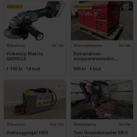
Oanvänd
Milwaukee
Bromma
5d 14h
Smedjebacken
5d 16h
Vinkelslip Makita,
Batteridriven
GA005GZ
avloppsrensmaskin
Milwaukee M18 FUEL M18
FSSM-121 | Oanvänd
1 150 kr
·
19
bud
600 kr
·
4
bud
Bromma
12d 12h
Norrköping
5d 15h
Svetsaggregat HBS
Toro Groundsmaster 5910