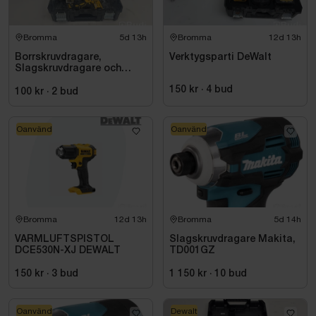
Bromma
5d 13h
Bromma
12d 13h
Borrskruvdragare,
Verktygsparti DeWalt
Slagskruvdragare och
vinkelslip DeWalt
150 kr
·
4
bud
100 kr
·
2
bud
Oanvänd
Oanvänd
Bromma
12d 13h
Bromma
5d 14h
VARMLUFTSPISTOL
Slagskruvdragare Makita,
DCE530N-XJ DEWALT
TD001GZ
150 kr
·
3
bud
1 150 kr
·
10
bud
Oanvänd
Dewalt