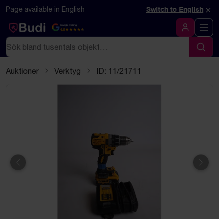
Hoppa till innehåll
Textbaserad (markdown) version av denna sida
×
Page available in English
Switch to English
Google Rating
4.5
Logga in
Sök
Sök
Auktioner
Verktyg
ID: 11/21711
Föregående
Näst