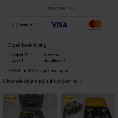
Visa alla bud (
18
)
Objektbeskrivning
Objekt-ID
11/21711
Export
Not allowed
DeWalt dcf887 slagskruvdragare
Liknande objekt på auktion just nu
Dewalt
Dewalt