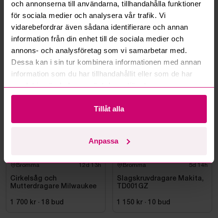
och annonserna till användarna, tillhandahålla funktioner
Kan ni frakta mina vunna objekt?
för sociala medier och analysera vår trafik. Vi
vidarebefordrar även sådana identifierare och annan
Läs fler frågor och svar
information från din enhet till de sociala medier och
annons- och analysföretag som vi samarbetar med.
Dessa kan i sin tur kombinera informationen med annan
Mer från samma kategori
information som du har tillhandahållit eller som de har
samlat in när du har använt deras tjänster.
Milwaukee
Oanvänd
Tillåt alla
Anpassa
Bromma
12d 13h
Bromma
5d 14h
Cirkelsåg och
Slagskruvdragare Makita,
Mutterdragare Milwaukee
TD001GZ
1 700 kr
·
18
bud
1 150 kr
·
10
bud