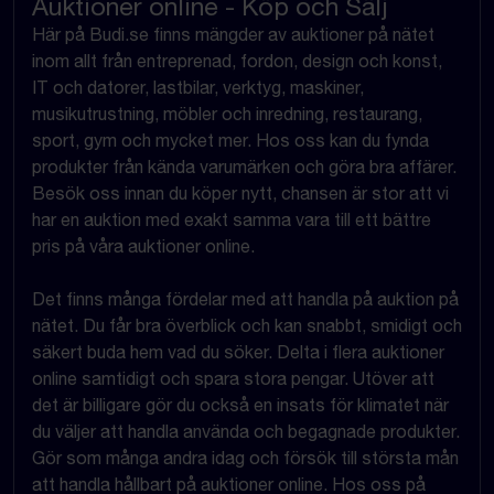
Auktioner online - Köp och Sälj
Här på Budi.se finns mängder av auktioner på nätet
inom allt från entreprenad, fordon, design och konst,
IT och datorer, lastbilar, verktyg, maskiner,
musikutrustning, möbler och inredning, restaurang,
sport, gym och mycket mer. Hos oss kan du fynda
produkter från kända varumärken och göra bra affärer.
Besök oss innan du köper nytt, chansen är stor att vi
har en auktion med exakt samma vara till ett bättre
pris på våra auktioner online.
Det finns många fördelar med att handla på auktion på
nätet. Du får bra överblick och kan snabbt, smidigt och
säkert buda hem vad du söker. Delta i flera auktioner
online samtidigt och spara stora pengar. Utöver att
det är billigare gör du också en insats för klimatet när
du väljer att handla använda och begagnade produkter.
Gör som många andra idag och försök till största mån
att handla hållbart på auktioner online. Hos oss på