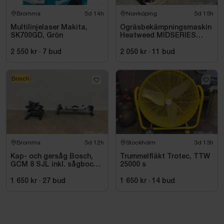
Bromma
5d 14h
Norrköping
5d 15h
Multilinjelaser Makita,
Ogräsbekämpningsmaskin
SK700GD, Grön
Heatweed MIDSERIES
22/8, -2015
2 550 kr
·
7
bud
2 050 kr
·
11
bud
Bosch
Bromma
5d 12h
Stockholm
3d 13h
Kap- och gersåg Bosch,
Trummelfläkt Trotec, TTW
GCM 8 SJL inkl. sågbock
25000 s
Bosch, GTA 2500
1 650 kr
·
27
bud
1 650 kr
·
14
bud