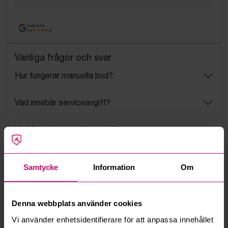
Google Rating
4.5
Vanliga frågor och svar
Hur fungerar manuella bud?
Vad innebär serviceavgift?
Vad är ett reservationspris?
Hur fungerar maxbud?
Samtycke
Information
Om
Hur fungerar budmotorn?
Denna webbplats använder cookies
Kan jag ångra ett bud?
Vi använder enhetsidentifierare för att anpassa innehållet