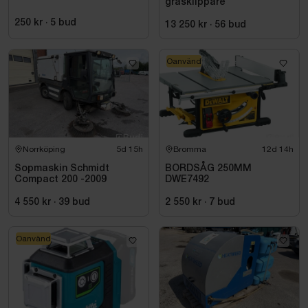
gräsklippare
250 kr
·
5
bud
13 250 kr
·
56
bud
Oanvänd
Norrköping
5d 15h
Bromma
12d 14h
Sopmaskin Schmidt
BORDSÅG 250MM
Compact 200 -2009
DWE7492
4 550 kr
·
39
bud
2 550 kr
·
7
bud
Oanvänd