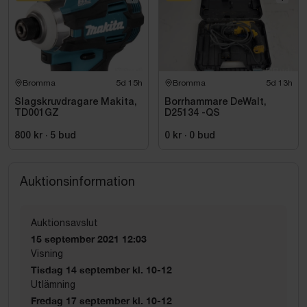
Bromma
5d 15h
Bromma
5d 13h
Slagskruvdragare Makita,
Borrhammare DeWalt,
TD001GZ
D25134 -QS
800 kr
·
5
bud
0 kr
·
0
bud
Auktionsinformation
Auktionsavslut
15 september 2021 12:03
Visning
Tisdag 14 september kl. 10-12
Utlämning
Fredag 17 september kl. 10-12