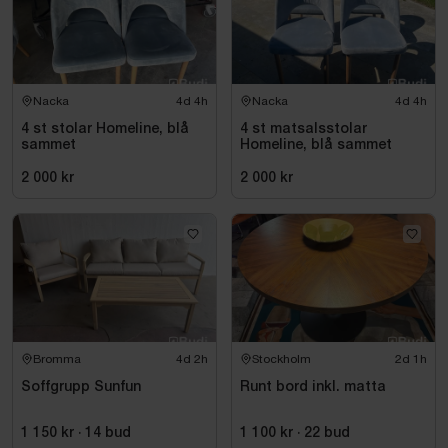
Nacka
4d 4h
Nacka
4d 4h
4 st stolar Homeline, blå
4 st matsalsstolar
sammet
Homeline, blå sammet
2 000 kr
2 000 kr
Bromma
4d 2h
Stockholm
2d 1h
Soffgrupp Sunfun
Runt bord inkl. matta
1 150 kr
·
14
bud
1 100 kr
·
22
bud