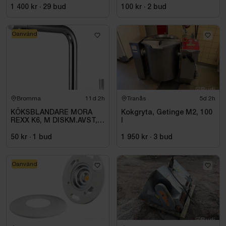
1 400 kr
·
29
bud
100 kr
·
2
bud
Oanvänd
Bromma
11d 2h
Tranås
5d 2h
KÖKSBLANDARE MORA
Kokgryta, Getinge M2, 100
REXX K6, M DISKM.AVST,
l
KROM
50 kr
·
1
bud
1 950 kr
·
3
bud
Oanvänd