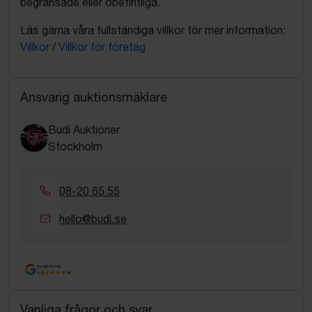
begränsade eller obefintliga.
Läs gärna våra fullständiga villkor för mer information:
Villkor
/
Villkor för företag
Ansvarig auktionsmäklare
Budi Auktioner
Stockholm
08-20 65 55
hello@budi.se
Google Rating
4.5
Vanliga frågor och svar