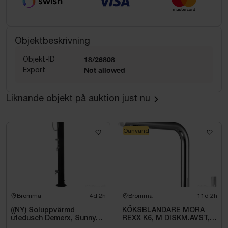
Objektbeskrivning
Objekt-ID
18/26808
Export
Not allowed
Liknande objekt på auktion just nu
Oanvänd
Bromma
4d 2h
Bromma
11d 2h
((NY) Soluppvärmd
KÖKSBLANDARE MORA
utedusch Demerx, Sunny
REXX K6, M DISKM.AVST,
40-1
KROM