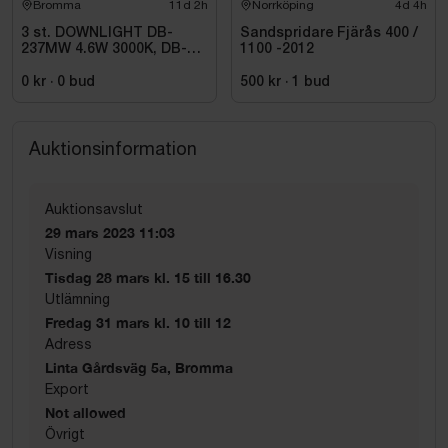
Bromma
11d 2h
Norrköping
4d 4h
3 st. DOWNLIGHT DB-
Sandspridare Fjärås 400 /
237MW 4.6W 3000K, DB-
1100 -2012
237MW
0 kr
·
0
bud
500 kr
·
1
bud
Auktionsinformation
Auktionsavslut
29 mars 2023 11:03
Visning
Tisdag 28 mars kl. 15 till 16.30
Utlämning
Fredag 31 mars kl. 10 till 12
Adress
Linta Gårdsväg 5a, Bromma
Export
Not allowed
Övrigt