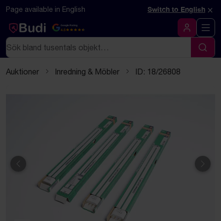
Hoppa till innehåll
Textbaserad (markdown) version av denna sida
×
Page available in English
Switch to English
Google Rating
4.5
Logga in
Sök
Sök
Auktioner
Inredning & Möbler
ID: 18/26808
Föregående
Näst