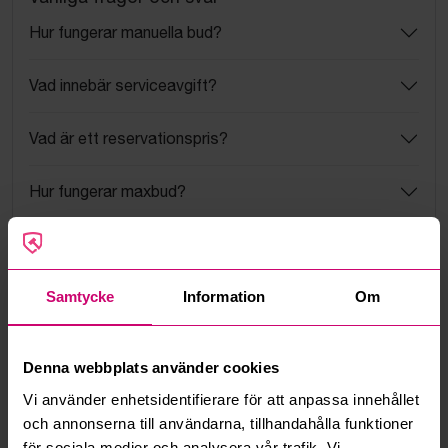
Hur fungerar manuella bud?
Vad innebär serviceavgift?
Vad är ett reservationspris?
Hur fungerar maxbud?
Hur fungerar budmotorn?
Samtycke
Information
Om
Kan jag ångra ett bud?
Kan ni frakta mina vunna objekt?
Denna webbplats använder cookies
Läs fler frågor och svar
Vi använder enhetsidentifierare för att anpassa innehållet
och annonserna till användarna, tillhandahålla funktioner
för sociala medier och analysera vår trafik. Vi