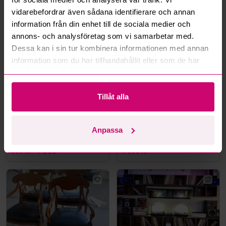
vidarebefordrar även sådana identifierare och annan
Mer från samma kategori
information från din enhet till de sociala medier och
annons- och analysföretag som vi samarbetar med.
Dessa kan i sin tur kombinera informationen med annan
information som du har tillhandahållit eller som de har
samlat in när du har använt deras tjänster.
Tillåt alla
Kävlinge
4d 4h
Nacka
4d 4h
Stort parti fabriksnya
4 karmstolar, trä, svart
Anpassa
förskolemöbler
lädersits med nitar
500 kr
·
1
bud
4 000 kr