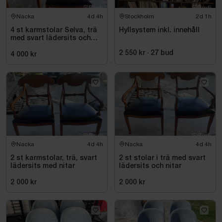
Nacka
4d 4h
Stockholm
2d 1h
4 st karmstolar Selva, trä
Hyllsystem inkl. innehåll
med svart lädersits och
nitar
2 550 kr
·
27
bud
4 000 kr
Nacka
4d 4h
Nacka
4d 4h
2 st karmstolar, trä, svart
2 st stolar i trä med svart
lädersits med nitar
lädersits och nitar
2 000 kr
2 000 kr