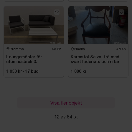
Bromma
4d 2h
Nacka
4d 4h
Loungemöbler för
Karmstol Selva, trä med
utomhusbruk 3.
svart lädersits och nitar
1 050 kr
·
17
bud
1 000 kr
Visa fler objekt
12 av 84 st