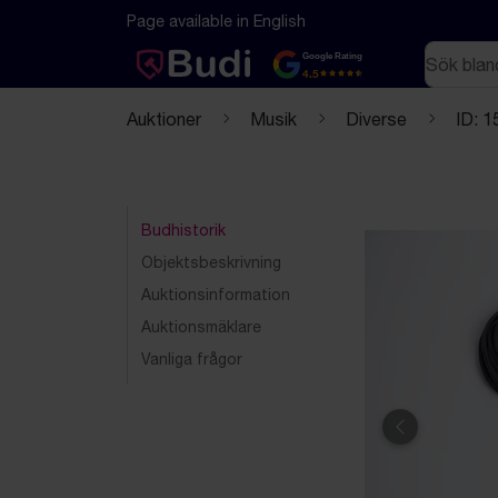
Hoppa till innehåll
Textbaserad (markdown) version av denna sida
Page available in English
Sök
Google Rating
4.5
Auktioner
Musik
Diverse
ID: 
Budhistorik
Objektsbeskrivning
Auktionsinformation
Auktionsmäklare
Vanliga frågor
Föregående