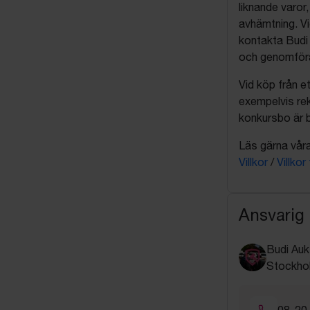
liknande varor
avhämtning. Vi
kontakta Budi 
och genomföra 
Vid köp från et
exempelvis rek
konkursbo är b
Läs gärna våra 
Villkor
/
Villkor
Ansvarig
Budi Auk
Stockho
08-20