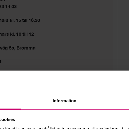
23 14:03
rs kl. 15 till 16.30
rs kl. 10 till 12
sväg 5a, Bromma
d
tider gäller.
Information
cookies
e för att anpassa innehållet och annonserna till användarna, tillh