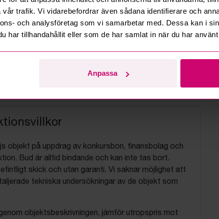
vår trafik. Vi vidarebefordrar även sådana identifierare och anna
nnons- och analysföretag som vi samarbetar med. Dessa kan i sin
har tillhandahållit eller som de har samlat in när du har använt 
Anpassa
tionsvillkor
js objekt på uppdrag av konkursbon, finansbolag och
tion. Bud är alltid bindande och kan inte tas bort.
befintligt skick och utan garanti. Vi saknar möjlighet att
aljerade tekniska undersökningar av de objekt som
 igenom objektsbeskrivningen, jämför utropspris mot