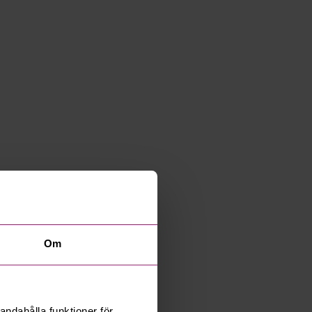
Om
andahålla funktioner för