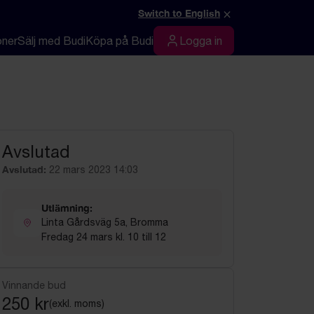
×
Switch to English
oner
Sälj med Budi
Köpa på Budi
Logga in
Logga in
Avslutad
Avslutad:
22 mars 2023 14:03
Utlämning:
Linta Gårdsväg 5a, Bromma
Fredag 24 mars kl. 10 till 12
Vinnande bud
250 kr
(exkl. moms)