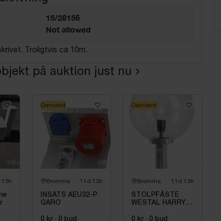
15/28156
Not allowed
krivet. Troligtvis ca 10m.
bjekt på auktion just nu
Oanvänd
Oanvänd
 15h
Bromma
11d 13h
Bromma
11d 13h
he
INSATS AEU32-P
STOLPFÄSTE
r
GARO
WESTAL HARRY
60 MM GALV -
0 kr
·
0
bud
0 kr
·
0
bud