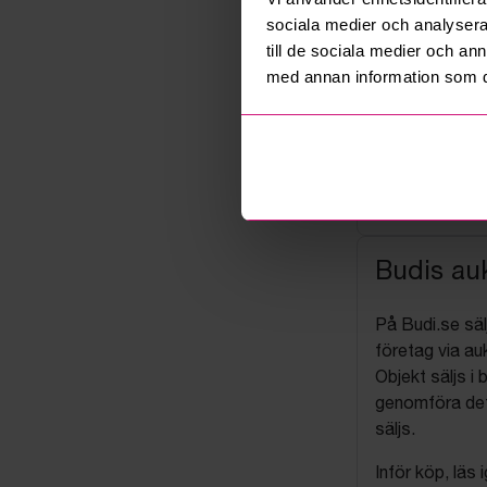
sociala medier och analysera 
till de sociala medier och a
med annan information som du 
Budis auk
På Budi.se säl
företag via auk
Objekt säljs i 
genomföra det
säljs.
Inför köp, läs