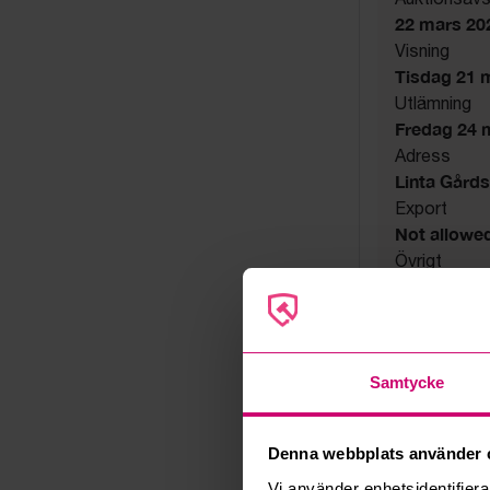
22 mars 20
Visning
Tisdag 21 ma
Utlämning
Fredag 24 ma
Adress
Linta Gård
Export
Not allowe
Övrigt
Utsatta håll
Säljare
Konkursbo
Samtycke
Denna webbplats använder 
Vi använder enhetsidentifierar