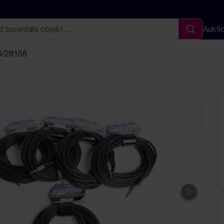
Aukti
Sök
15/28156
Nästa