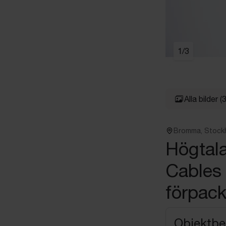
1
/
3
Alla bilder
(3
Bromma, Stock
Högtala
Cables
förpack
Objektbe