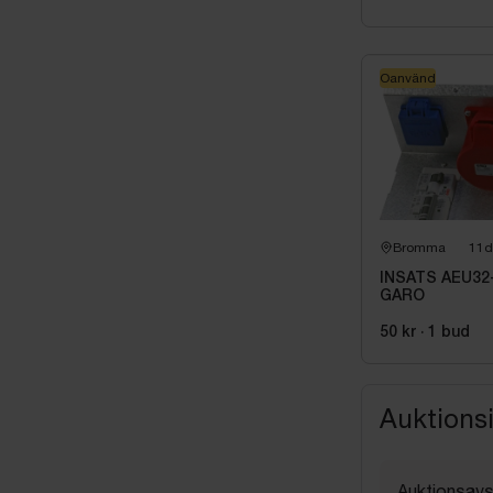
Oanvänd
Bromma
11d
INSATS AEU32
GARO
50 kr
·
1
bud
Auktions
Auktionsavs