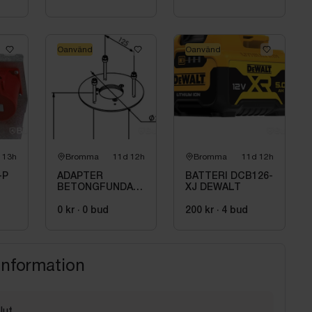
Oanvänd
Oanvänd
 13h
Bromma
11d 12h
Bromma
11d 12h
-P
ADAPTER
BATTERI DCB126-
BETONGFUNDAMENT
XJ DEWALT
1232,
0 kr
·
0
bud
200 kr
·
4
bud
information
lut