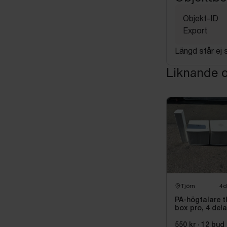
Objekt-ID
Export
Längd står ej s
Liknande o
Tjörn
4d
PA-högtalare t
box pro, 4 dela
550 kr
·
12
bud