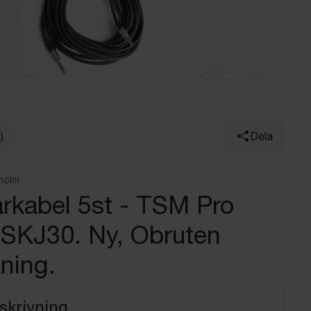
)
Dela
holm
rkabel 5st - TSM Pro
 SKJ30. Ny, Obruten
ning.
skrivning