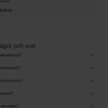
budi.se
rågor och svar
manuella bud?
rviceavgift?
ervationspris?
maxbud?
budmotorn?