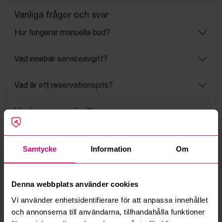
Vanliga frågor och svar
Hur fungerar manuella bud?
Vad innebär serviceavgift?
Vad är ett reservationspris?
Hur fungerar maxbud?
Hur fungerar budmotorn?
Samtycke
Information
Om
Kan jag ångra ett bud?
Denna webbplats använder cookies
Kan ni frakta mina vunna objekt?
Vi använder enhetsidentifierare för att anpassa innehållet
och annonserna till användarna, tillhandahålla funktioner
Läs fler frågor och svar