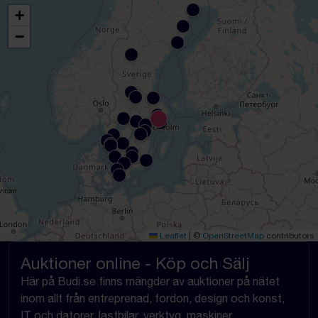
+
−
Leaflet
|
©
OpenStreetMap
contributors
Auktioner online - Köp och Sälj
Här på Budi.se finns mängder av auktioner på nätet
inom allt från entreprenad, fordon, design och konst,
IT och datorer, lastbilar, verktyg, maskiner,