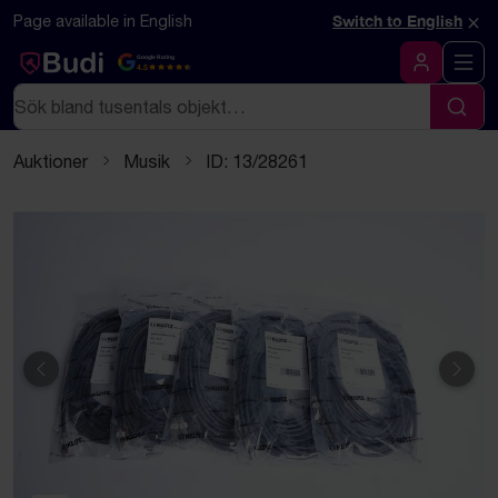
Hoppa till innehåll
Textbaserad (markdown) version av denna sida
×
Page available in English
Switch to English
Google Rating
4.5
Logga in
Sök
Sök
Auktioner
Musik
ID: 13/28261
Föregående
Näst