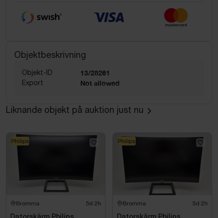
Objektbeskrivning
Objekt-ID
13/28261
Export
Not allowed
Liknande objekt på auktion just nu
Philips
Philips
Bromma
5d 2h
Bromma
5d 2h
Datorskärm Philips
Datorskärm Philips