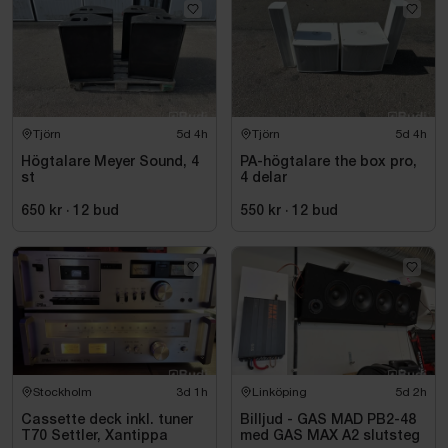
Tjörn
5d 4h
Tjörn
5d 4h
Högtalare Meyer Sound, 4
PA-högtalare the box pro,
st
4 delar
650 kr
·
12
bud
550 kr
·
12
bud
Stockholm
3d 1h
Linköping
5d 2h
Cassette deck inkl. tuner
Billjud - GAS MAD PB2-48
T70 Settler, Xantippa
med GAS MAX A2 slutsteg