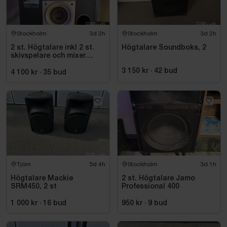
Stockholm
3d 2h
Stockholm
3d 2h
2 st. Högtalare inkl 2 st.
Högtalare Soundboks, 2
skivspelare och mixer
Pioneer
3 150 kr
·
42
bud
4 100 kr
·
35
bud
Tjörn
5d 4h
Stockholm
3d 1h
Högtalare Mackie
2 st. Högtalare Jamo
SRM450, 2 st
Professional 400
1 000 kr
·
16
bud
950 kr
·
9
bud