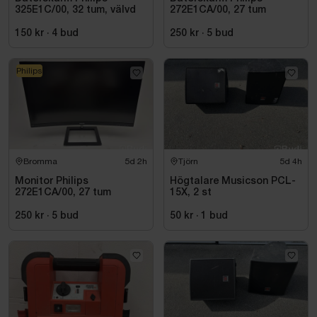
325E1C/00, 32 tum, välvd
272E1CA/00, 27 tum
150 kr
·
4
bud
250 kr
·
5
bud
Philips
Bromma
5d 2h
Tjörn
5d 4h
Monitor Philips
Högtalare Musicson PCL-
272E1CA/00, 27 tum
15X, 2 st
250 kr
·
5
bud
50 kr
·
1
bud