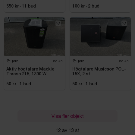
550 kr
·
11
bud
100 kr
·
2
bud
Tjörn
5d 4h
Tjörn
5d 4h
Aktiv högtalare Mackie
Högtalare Musicson POL-
Thrash 215, 1300 W
15X, 2 st
50 kr
·
1
bud
50 kr
·
1
bud
Visa fler objekt
12 av 13 st