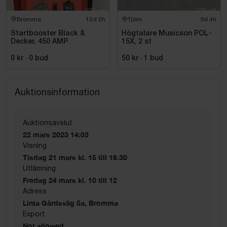
Bromma
12d 2h
Tjörn
5d 4h
Startbooster Black &
Högtalare Musicson POL-
Decker, 450 AMP
15X, 2 st
0 kr
·
0
bud
50 kr
·
1
bud
Auktionsinformation
Auktionsavslut
22 mars 2023 14:03
Visning
Tisdag 21 mars kl. 15 till 16.30
Utlämning
Fredag 24 mars kl. 10 till 12
Adress
Linta Gårdsväg 5a, Bromma
Export
Not allowed