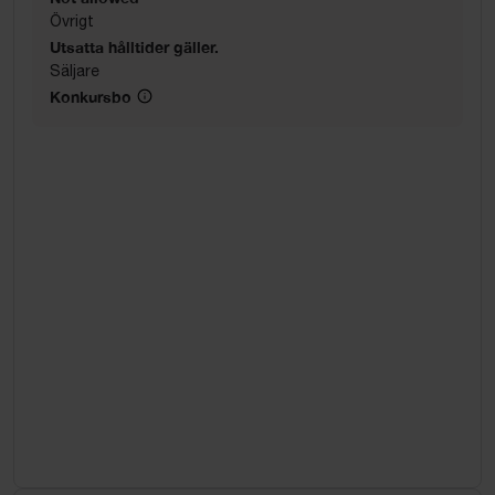
Övrigt
Utsatta hålltider gäller.
Säljare
Konkursbo