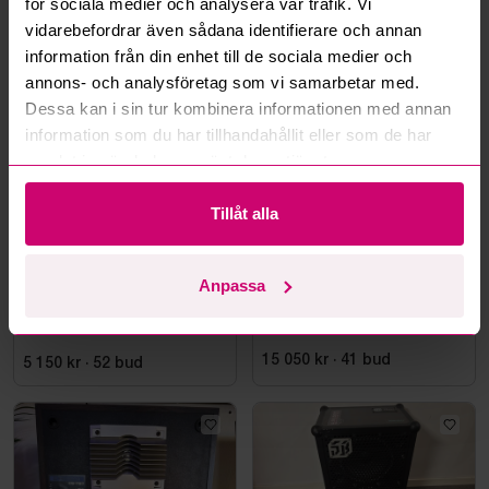
för sociala medier och analysera vår trafik. Vi
vidarebefordrar även sådana identifierare och annan
information från din enhet till de sociala medier och
Mer från samma kategori
annons- och analysföretag som vi samarbetar med.
Dessa kan i sin tur kombinera informationen med annan
information som du har tillhandahållit eller som de har
samlat in när du har använt deras tjänster.
Tillåt alla
Tjörn
5d 4h
Stockholm
3h 15m
Anpassa
Högtalare JBL PRX625, 2
10 st. Högtalare Genelec
st
15 050 kr
·
41
bud
5 150 kr
·
52
bud