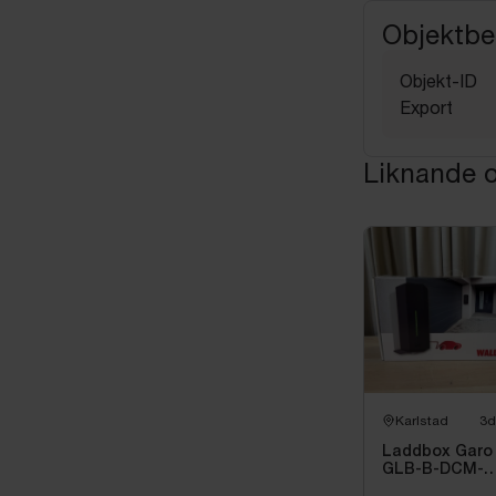
Objektbe
Objekt-ID
Export
Liknande o
Karlstad
3d
Laddbox Garo
GLB-B-DCM-
T222WO-R-LAN