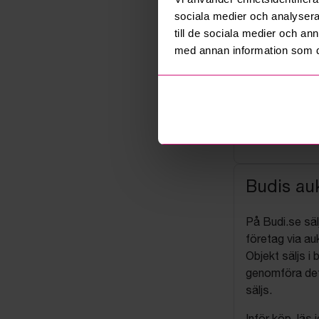
sociala medier och analysera 
till de sociala medier och a
med annan information som du 
Budis auk
På Budi.se säl
företag via auk
Objekt säljs i 
genomföra det
säljs.
Inför köp, läs