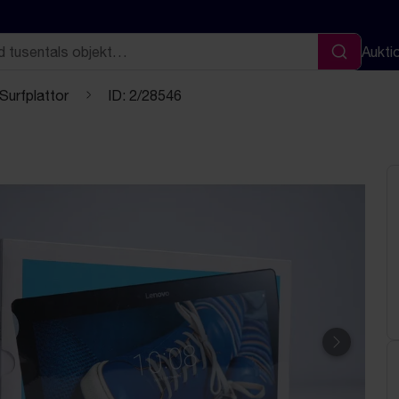
Aukti
Sök
 Surfplattor
ID: 2/28546
Nästa