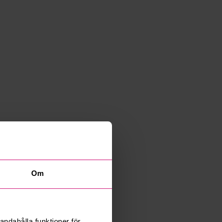
Om
andahålla funktioner för