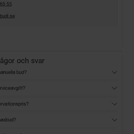
 65 55
budi.se
rågor och svar
manuella bud?
rviceavgift?
ervationspris?
maxbud?