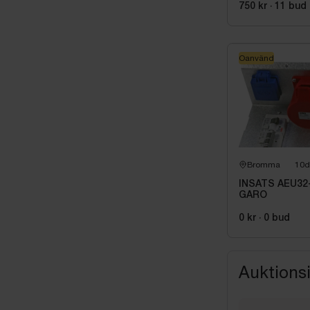
22 kW | 3-fas
750 kr
·
11
bud
Oanvänd
Bromma
10d
INSATS AEU32
GARO
0 kr
·
0
bud
Auktions