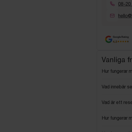
08-20
hello@
Google Rating
4.5
Vanliga f
Hur fungerar 
Vad innebär se
Vad är ett res
Hur fungerar 