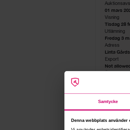
Auktionsavs
01 mars 20
Visning
Tisdag 28 fe
Utlämning
Fredag 3 mar
Adress
Linta Gård
Export
Not allowe
Övrigt
Utsatta håll
Säljare
Konkursbo
Samtycke
Denna webbplats använder 
Vi använder enhetsidentifierar