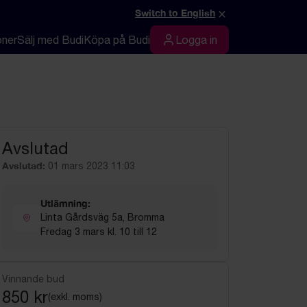
×
Switch to English
oner
Sälj med Budi
Köpa på Budi
Logga in
Logga in
Avslutad
Avslutad:
01 mars 2023 11:03
Utlämning:
Linta Gårdsväg 5a, Bromma
Fredag 3 mars kl. 10 till 12
Vinnande bud
850 kr
(exkl. moms)