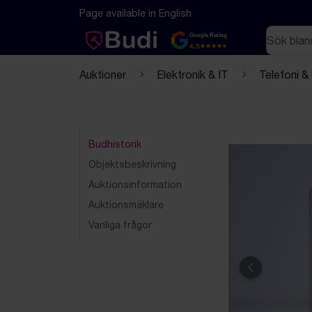
Hoppa till innehåll
Textbaserad (markdown) version av denna sida
Page available in English
Sök
Google Rating
4.5
Auktioner
Elektronik & IT
Telefoni &
Budhistorik
Objektsbeskrivning
Auktionsinformation
Auktionsmäklare
Vanliga frågor
Föregående