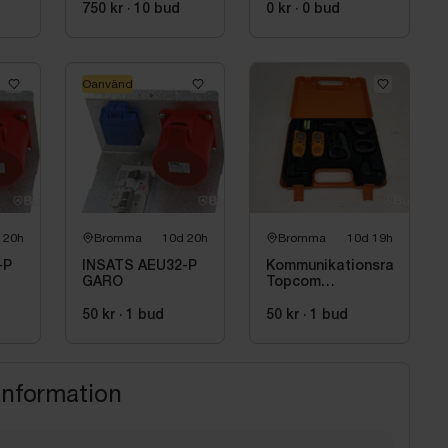
22 kW | 3-fas
750 kr
·
10
bud
0 kr
·
0
bud
Oanvänd
 20h
Bromma
10d 20h
Bromma
10d 19h
-P
INSATS AEU32-P
Kommunikationsradio
GARO
Topcom
Twintalker 9100, 2
st
50 kr
·
1
bud
50 kr
·
1
bud
information