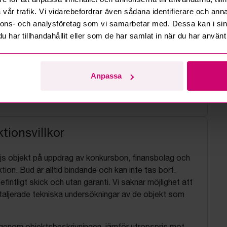
vår trafik. Vi vidarebefordrar även sådana identifierare och anna
nnons- och analysföretag som vi samarbetar med. Dessa kan i sin
har tillhandahållit eller som de har samlat in när du har använt 
Anpassa
tionsvillkor
js objekt på uppdrag av konkursbon, finansbolag och
tion. Bud är alltid bindande och kan inte tas bort.
befintligt skick och utan garanti. Vi saknar möjlighet att
aljerade tekniska undersökningar av de objekt som
 igenom objektsbeskrivningen, jämför utropspris mot