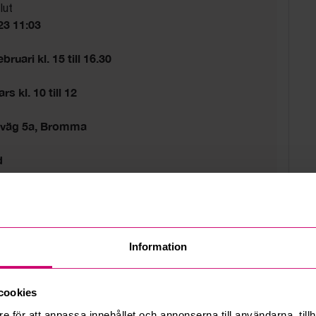
lut
23 11:03
bruari kl. 15 till 16.30
s kl. 10 till 12
sväg 5a, Bromma
d
tider gäller.
Information
cookies
e för att anpassa innehållet och annonserna till användarna, tillh