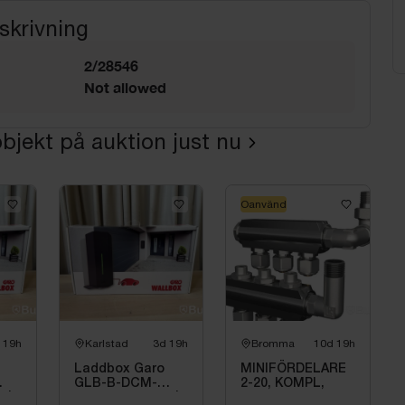
skrivning
2/28546
Not allowed
bjekt på auktion just nu
Oanvänd
 19h
Karlstad
3d 19h
Bromma
10d 19h
Laddbox Garo
MINIFÖRDELARE
GLB-B-DCM-
2-20, KOMPL,
 |
T222WO-R-LAN |