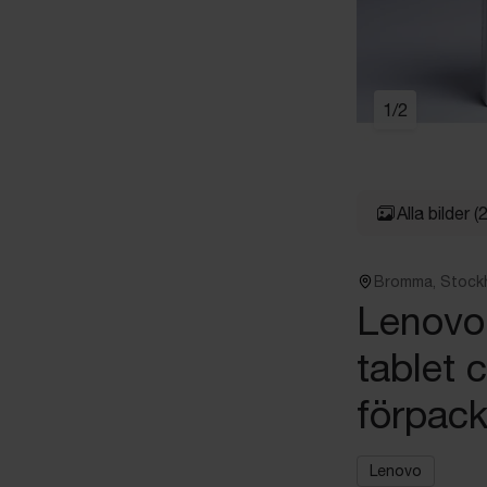
1
/
2
Alla bilder
(2
Bromma, Stock
Lenovo 
tablet 
förpack
Lenovo