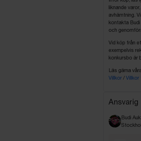
liknande varor
avhämtning. Vi
kontakta Budi 
och genomföra 
Vid köp från et
exempelvis rek
konkursbo är b
Läs gärna våra 
Villkor
/
Villkor
Ansvarig
Budi Auk
Stockho