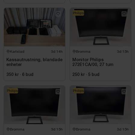
Philips
Karlstad
3d 14h
Bromma
3d 15h
Kassautrustning, blandade
Monitor Philips
enheter
272E1CA/00, 27 tum
350 kr
·
6
bud
250 kr
·
5
bud
Philips
Philips
Bromma
3d 15h
Bromma
3d 15h