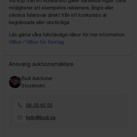
Vid köp från ett konkursbo gäller särskilda regler. Dina
möjligheter att exempelvis reklamera, ångra eller
utkräva felansvar direkt från ett konkursbo är
begränsade eller obefintliga.
Läs gärna våra fullständiga villkor för mer information:
Villkor
/
Villkor för företag
Ansvarig auktionsmäklare
Budi Auktioner
Stockholm
08-20 65 55
hello@budi.se