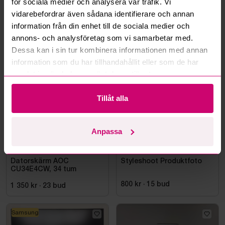
för sociala medier och analysera vår trafik. Vi
Läs fler frågor och svar
vidarebefordrar även sådana identifierare och annan
information från din enhet till de sociala medier och
annons- och analysföretag som vi samarbetar med.
Mer från samma kategori
Dessa kan i sin tur kombinera informationen med annan
information som du har tillhandahållit eller som de har
samlat in när du har använt deras tjänster.
Tillåt alla
Anpassa
Bromma
3d 15h
Haninge
10d 16h
Datorskärm AOC
Styleshoot Produktfoto
CU34E4CW, 34 tum
800 kr
·
15
bud
1 350 kr
·
23
bud
Samsung