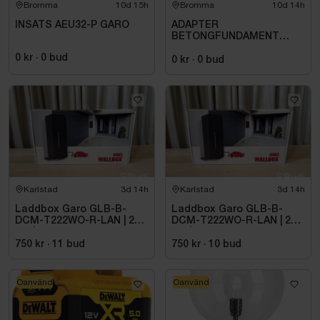
Bromma
10d 15h
Bromma
10d 14h
INSATS AEU32-P GARO
ADAPTER
BETONGFUNDAMENT
1232,
0 kr
·
0
bud
0 kr
·
0
bud
Karlstad
3d 14h
Karlstad
3d 14h
Laddbox Garo GLB-B-
Laddbox Garo GLB-B-
DCM-T222WO-R-LAN | 22
DCM-T222WO-R-LAN | 22
kW | 3-fas
kW | 3-fas
750 kr
·
11
bud
750 kr
·
10
bud
Oanvänd
Oanvänd