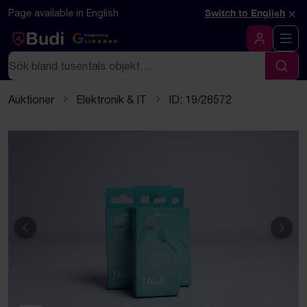
Hoppa till innehåll
Textbaserad (markdown) version av denna sida
×
Page available in English
Switch to English
Google Rating
4.5
Logga in
Sök
Sök
Auktioner
Elektronik & IT
ID: 19/28572
Föregående
Näst