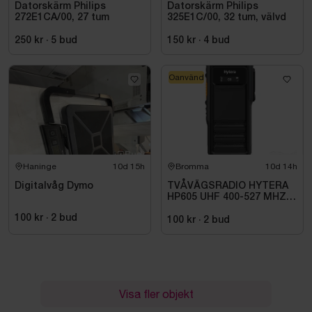
Datorskärm Philips
Datorskärm Philips
272E1CA/00, 27 tum
325E1C/00, 32 tum, välvd
250 kr
·
5
bud
150 kr
·
4
bud
Oanvänd
Haninge
10d 15h
Bromma
10d 14h
Digitalvåg Dymo
TVÅVÄGSRADIO HYTERA
HP605 UHF 400-527 MHZ
IP67 KONRADSSON
100 kr
·
2
bud
100 kr
·
2
bud
Visa fler objekt