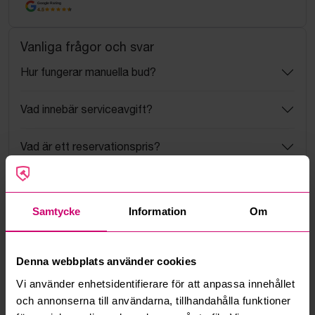
Google Rating
4.5
Vanliga frågor och svar
Hur fungerar manuella bud?
Vad innebär serviceavgift?
Vad är ett reservationspris?
Hur fungerar maxbud?
Samtycke
Information
Om
Hur fungerar budmotorn?
Kan jag ångra ett bud?
Denna webbplats använder cookies
Vi använder enhetsidentifierare för att anpassa innehållet
Kan ni frakta mina vunna objekt?
och annonserna till användarna, tillhandahålla funktioner