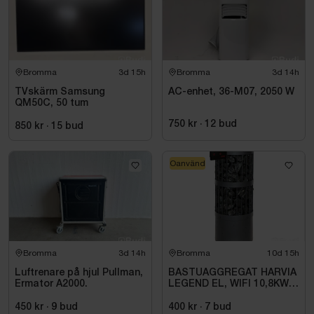
Bromma
3d 15h
Bromma
3d 14h
TVskärm Samsung
AC-enhet, 36-M07, 2050 W
QM50C, 50 tum
750 kr
·
12
bud
850 kr
·
15
bud
Oanvänd
Bromma
3d 14h
Bromma
10d 15h
Luftrenare på hjul Pullman,
BASTUAGGREGAT HARVIA
Ermator A2000.
LEGEND EL, WIFI 10,8KW
SVART 9-18M3
450 kr
·
9
bud
400 kr
·
7
bud