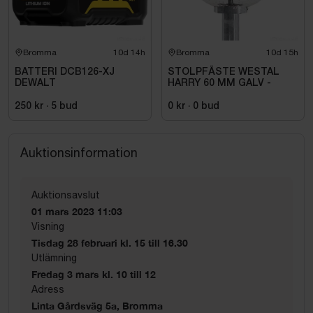
Bromma
10d 14h
Bromma
10d 15h
BATTERI DCB126-XJ
STOLPFÄSTE WESTAL
DEWALT
HARRY 60 MM GALV -
250 kr
·
5
bud
0 kr
·
0
bud
Auktionsinformation
Auktionsavslut
01 mars 2023 11:03
Visning
Tisdag 28 februari kl. 15 till 16.30
Utlämning
Fredag 3 mars kl. 10 till 12
Adress
Linta Gårdsväg 5a, Bromma