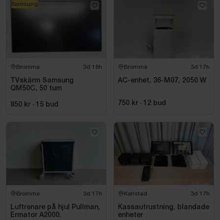
Samsung
Bromma
3d 18h
Bromma
3d 17h
TVskärm Samsung
AC-enhet, 36-M07, 2050 W
QM50C, 50 tum
750 kr
·
12
bud
850 kr
·
15
bud
Bromma
3d 17h
Karlstad
3d 17h
Luftrenare på hjul Pullman,
Kassautrustning, blandade
Ermator A2000.
enheter