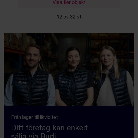
Visa fler objekt
12 av 32 st
Från lager till likviditet
Ditt företag kan enkelt
sälja via Budi