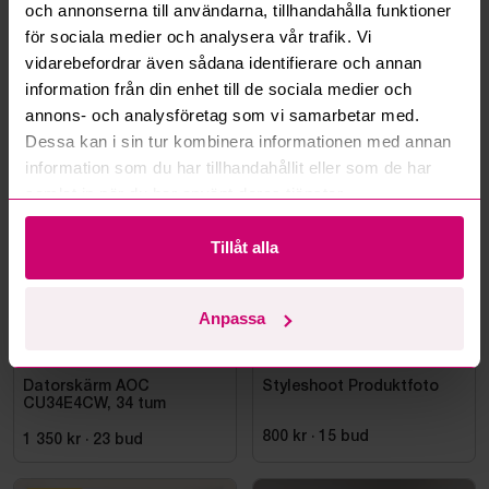
Kan ni frakta mina vunna objekt?
och annonserna till användarna, tillhandahålla funktioner
för sociala medier och analysera vår trafik. Vi
Läs fler frågor och svar
vidarebefordrar även sådana identifierare och annan
information från din enhet till de sociala medier och
annons- och analysföretag som vi samarbetar med.
Dessa kan i sin tur kombinera informationen med annan
Mer från samma kategori
information som du har tillhandahållit eller som de har
samlat in när du har använt deras tjänster.
Tillåt alla
Anpassa
Bromma
3d 18h
Haninge
10d 19h
Datorskärm AOC
Styleshoot Produktfoto
CU34E4CW, 34 tum
800 kr
·
15
bud
1 350 kr
·
23
bud