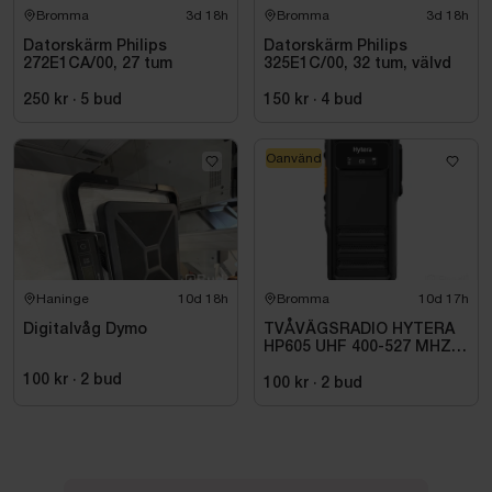
Bromma
3d 18h
Bromma
3d 18h
Datorskärm Philips
Datorskärm Philips
272E1CA/00, 27 tum
325E1C/00, 32 tum, välvd
250 kr
·
5
bud
150 kr
·
4
bud
Oanvänd
Haninge
10d 18h
Bromma
10d 17h
Digitalvåg Dymo
TVÅVÄGSRADIO HYTERA
HP605 UHF 400-527 MHZ
IP67 KONRADSSON
100 kr
·
2
bud
100 kr
·
2
bud