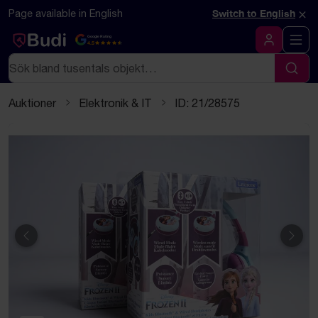
Hoppa till innehåll
Textbaserad (markdown) version av denna sida
×
Page available in English
Switch to English
Google Rating
4.5
Logga in
Sök
Sök
Auktioner
Elektronik & IT
ID: 21/28575
Föregående
Näst