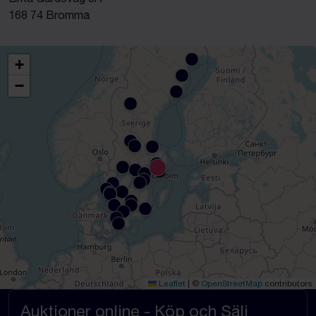
168 74 Bromma
+
−
Leaflet
|
©
OpenStreetMap
contributors
Auktioner online - Köp och Sälj