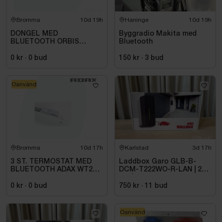
Bromma
10d 19h
Haninge
10d 19h
DONGEL MED
Byggradio Makita med
BLUETOOTH ORBIS
Bluetooth
709971
0 kr
·
0
bud
150 kr
·
3
bud
Oanvänd
Bromma
10d 17h
Karlstad
3d 17h
3 ST. TERMOSTAT MED
Laddbox Garo GLB-B-
BLUETOOTH ADAX WT2
DCM-T222WO-R-LAN | 22
H4060V, 230/400V
kW | 3-fas
0 kr
·
0
bud
750 kr
·
11
bud
Oanvänd