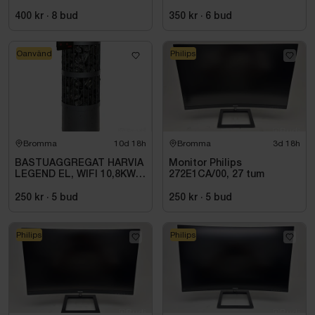
400 kr
·
8
bud
350 kr
·
6
bud
Oanvänd
Philips
Bromma
10d 18h
Bromma
3d 18h
BASTUAGGREGAT HARVIA
Monitor Philips
LEGEND EL, WIFI 10,8KW
272E1CA/00, 27 tum
SVART 9-18M3
250 kr
·
5
bud
250 kr
·
5
bud
Philips
Philips