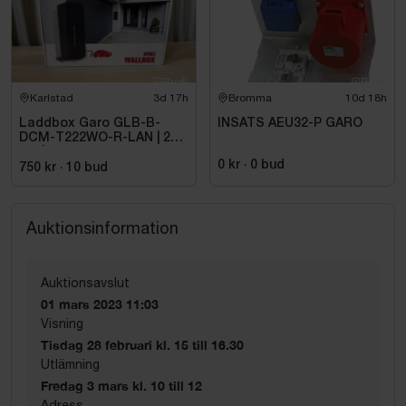
Karlstad
3d 17h
Bromma
10d 18h
Laddbox Garo GLB-B-
INSATS AEU32-P GARO
DCM-T222WO-R-LAN | 22
kW | 3-fas
0 kr
·
0
bud
750 kr
·
10
bud
Auktionsinformation
Auktionsavslut
01 mars 2023 11:03
Visning
Tisdag 28 februari kl. 15 till 16.30
Utlämning
Fredag 3 mars kl. 10 till 12
Adress