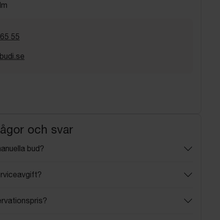
lm
 65 55
budi.se
rågor och svar
manuella bud?
rviceavgift?
ervationspris?