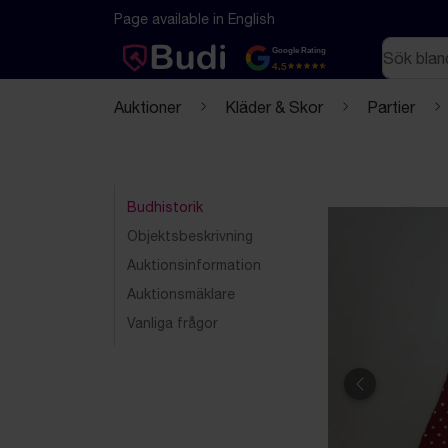
Hoppa till innehåll
Textbaserad (markdown) version av denna sida
Page available in English
Sök
Google Rating
4.5
Auktioner
Kläder & Skor
Partier
Budhistorik
Objektsbeskrivning
Auktionsinformation
Auktionsmäklare
Vanliga frågor
Föregående