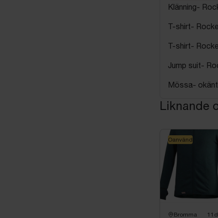
Klänning- Rocke
T-shirt- Rocke 
T-shirt- Rocke 
Jump suit- Roc
Mössa- okänt 
Liknande o
Oanvänd
Bromma
11d