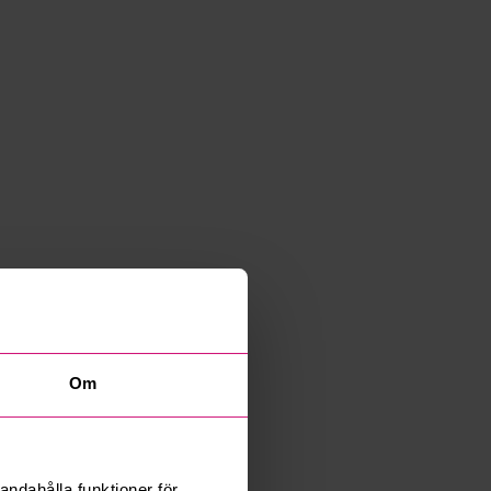
Om
andahålla funktioner för