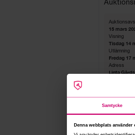
Auktions
Auktionsavs
15 mars 20
Visning
Tisdag 14 ma
Utlämning
Fredag 17 ma
Adress
Linta Gård
Export
Not allowe
Övrigt
Utsatta håll
Samtycke
Säljare
Konkursbo
Denna webbplats använder 
Vi använder enhetsidentifierar