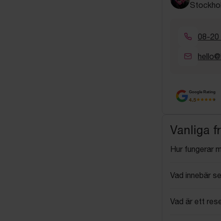
Stockho
08-20
hello@
Google Rating
4.5
Vanliga f
Hur fungerar 
Vad innebär se
Vad är ett res