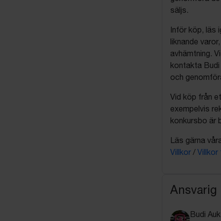
säljs.
Inför köp, läs
liknande varor
avhämtning. Vi
kontakta Budi 
och genomföra 
Vid köp från et
exempelvis rek
konkursbo är b
Läs gärna våra 
Villkor
/
Villkor
Ansvarig
Budi Auk