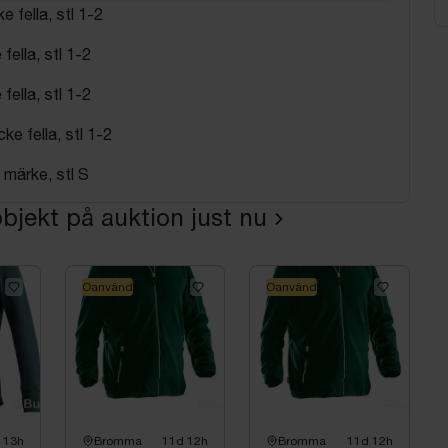
 fella, stl 1-2
fella, stl 1-2
fella, stl 1-2
ke fella, stl 1-2
märke, stl S
bjekt på auktion just nu
Oanvänd
Oanvänd
 13h
Bromma
11d 12h
Bromma
11d 12h