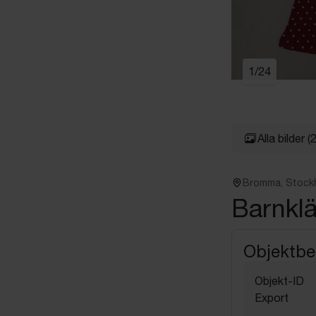
1
/
24
Alla bilder
(
Bromma, Stock
Barnklä
Objektbe
Objekt-ID
Export