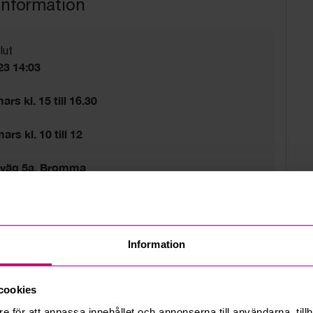
information
lut
23 14:03
rs kl. 15 till 16.30
rs kl. 10 till 12
sväg 5a, Bromma
d
tider gäller.
Information
cookies
e för att anpassa innehållet och annonserna till användarna, tillh