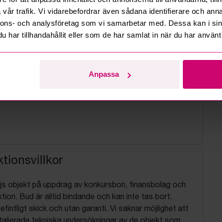
vår trafik. Vi vidarebefordrar även sådana identifierare och anna
nnons- och analysföretag som vi samarbetar med. Dessa kan i sin
har tillhandahållit eller som de har samlat in när du har använt 
Anpassa
tionsvillkor
js objekt på uppdrag av konkursbon, finansbolag och
tion. Bud är alltid bindande och kan inte tas bort.
befintligt skick och utan garanti. Vi saknar möjlighet att
aljerade tekniska undersökningar av de objekt som