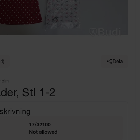
24)
Dela
holm
der, Stl 1-2
skrivning
17/32100
Not allowed