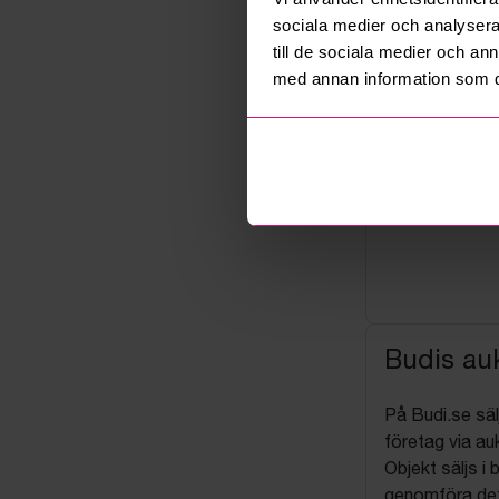
sociala medier och analysera 
till de sociala medier och a
med annan information som du 
Budis auk
På Budi.se säl
företag via auk
Objekt säljs i 
genomföra det