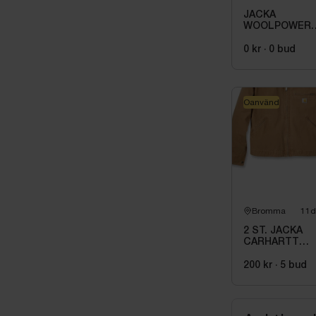
JACKA
WOOLPOWER
7234, STL XS.
0 kr
·
0
bud
Oanvänd
Bromma
11d
2 ST. JACKA
CARHARTT
BRUN. STL 2X
200 kr
·
5
bud