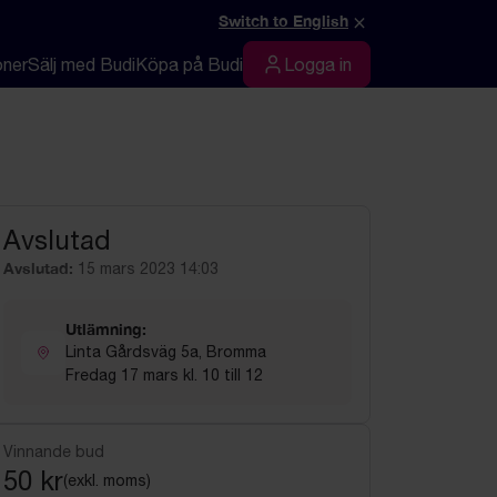
×
Switch to English
oner
Sälj med Budi
Köpa på Budi
Logga in
Logga in
Avslutad
Avslutad:
15 mars 2023 14:03
Utlämning:
Linta Gårdsväg 5a, Bromma
Fredag 17 mars kl. 10 till 12
Vinnande bud
50 kr
(exkl. moms)