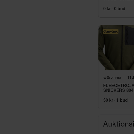
7234, STL XS.
0 kr
·
0
bud
Oanvänd
Bromma
11d
FLEECETRÖJ
SNICKERS 804
3104 KHAKIGR
STL XS
50 kr
·
1
bud
Auktions