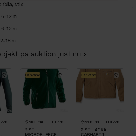
ella, stl s
l 6-12 m
l 6-12 m
 12-18 m
bjekt på auktion just nu
Oanvänd
Oanvänd
 22h
Bromma
11d 22h
Bromma
11d 22h
2 ST.
2 ST. JACKA
MICROFLEECEJACKA
CARHARTT