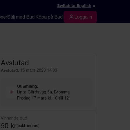
×
Switch to English
oner
Sälj med Budi
Köpa på Budi
Logga in
Logga in
Avslutad
Avslutad:
15 mars 2023 14:03
Utlämning:
Linta Gårdsväg 5a, Bromma
Fredag 17 mars kl. 10 till 12
Vinnande bud
50 kr
(exkl. moms)