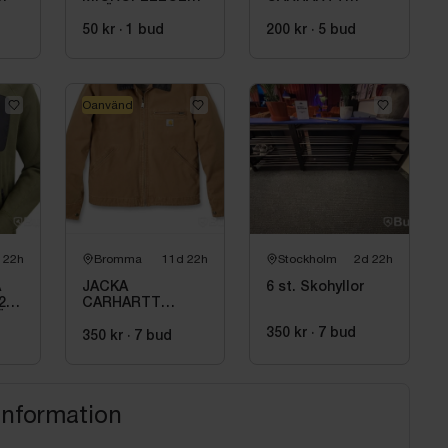
GRÖN JOBMAN
BRUN. STL 2XL
WORKWEAR. STL
50 kr
·
1
bud
200 kr
·
5
bud
(L)
Oanvänd
 22h
Bromma
11d 22h
Stockholm
2d 22h
A
JACKA
6 st. Skohyllor
2-
CARHARTT
ÖN.
106234BRN. STL
350 kr
·
7
bud
S
350 kr
·
7
bud
information