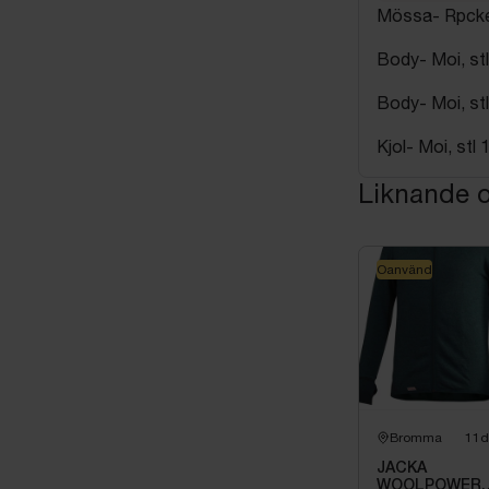
Mössa- Rpcke f
Body- Moi, st
Body- Moi, st
Kjol- Moi, stl
Liknande o
Oanvänd
Bromma
11d
JACKA
WOOLPOWER