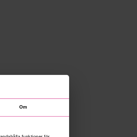
Om
andahålla funktioner för