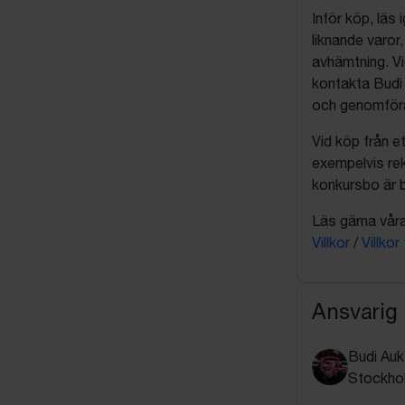
Inför köp, läs
liknande varor
avhämtning. Vi
kontakta Budi 
och genomföra 
Vid köp från et
exempelvis rek
konkursbo är b
Läs gärna våra 
Villkor
/
Villkor
Ansvarig
Budi Auk
Stockho