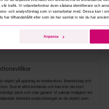
vår trafik. Vi vidarebefordrar även sådana identifierare och anna
nnons- och analysföretag som vi samarbetar med. Dessa kan i sin
har tillhandahållit eller som de har samlat in när du har använt 
Anpassa
tionsvillkor
js objekt på uppdrag av konkursbon, finansbolag och
tion. Bud är alltid bindande och kan inte tas bort.
befintligt skick och utan garanti. Vi saknar möjlighet att
aljerade tekniska undersökningar av de objekt som