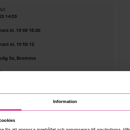
lut
23 14:03
rs kl. 15 till 16.30
rs kl. 10 till 12
sväg 5a, Bromma
d
tider gäller.
Information
cookies
e för att anpassa innehållet och annonserna till användarna, tillh