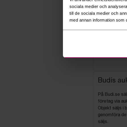
sociala medier och analysera 
till de sociala medier och a
med annan information som du 
Budis auk
På Budi.se säl
företag via auk
Objekt säljs i 
genomföra det
säljs.