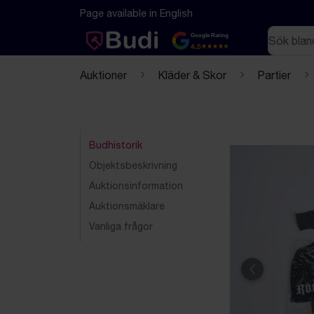
Hoppa till innehåll
Textbaserad (markdown) version av denna sida
Page available in English
Sök
Google Rating
4.5
Auktioner
Kläder & Skor
Partier
Budhistorik
Objektsbeskrivning
Auktionsinformation
Auktionsmäklare
Vanliga frågor
Föregående