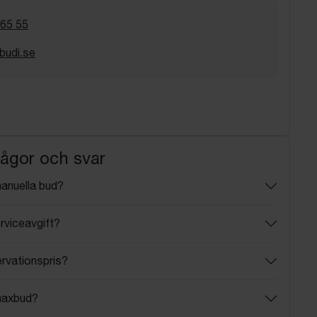
 65 55
budi.se
rågor och svar
manuella bud?
rviceavgift?
ervationspris?
maxbud?