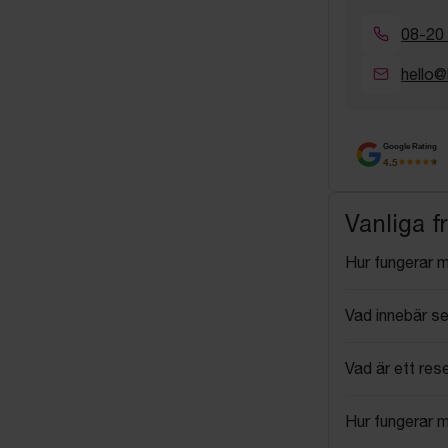
08-20
hello@
Google Rating
4.5
Vanliga f
Hur fungerar 
Vad innebär se
Vad är ett res
Hur fungerar 