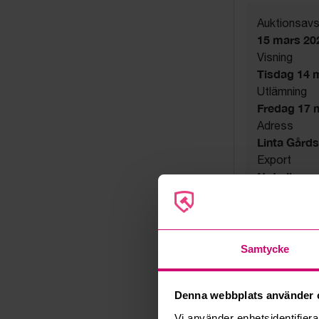
Auktionsavs
15 mars 20
Visning
Tisdag 14 ma
Utlämning
Fredag 17 ma
Adress
Linta Gård
Export
Not allowe
Övrigt
Utsatta håll
Säljare
Konkursbo
Samtycke
Denna webbplats använder 
Vi använder enhetsidentifierar