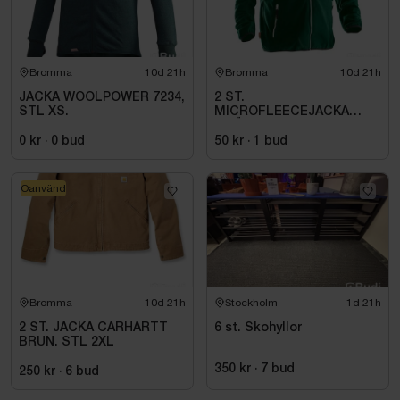
Bromma
10d 21h
Bromma
10d 21h
JACKA WOOLPOWER 7234,
2 ST.
STL XS.
MICROFLEECEJACKA
GRÖN JOBMAN
WORKWEAR. STL (L)
0 kr
·
0
bud
50 kr
·
1
bud
Oanvänd
Bromma
10d 21h
Stockholm
1d 21h
2 ST. JACKA CARHARTT
6 st. Skohyllor
BRUN. STL 2XL
350 kr
·
7
bud
250 kr
·
6
bud