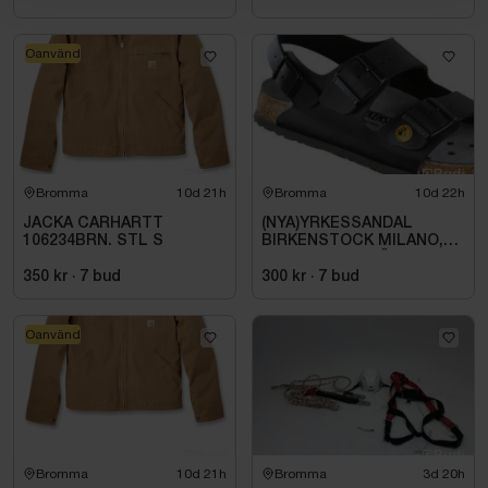
Oanvänd
Bromma
10d 21h
Bromma
10d 22h
JACKA CARHARTT
(NYA)YRKESSANDAL
106234BRN. STL S
BIRKENSTOCK MILANO,
ESD NORMAL LÄST
SVART. STL 42
350 kr
·
7
bud
300 kr
·
7
bud
Oanvänd
Bromma
10d 21h
Bromma
3d 20h