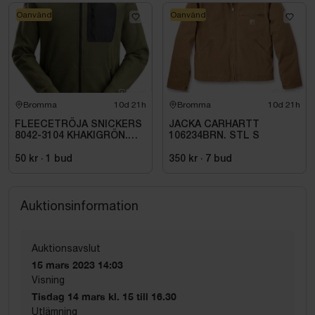
Oanvänd
Oanvänd
Bromma
10d 21h
Bromma
10d 21h
FLEECETRÖJA SNICKERS
JACKA CARHARTT
8042-3104 KHAKIGRÖN.
106234BRN. STL S
STL XS
50 kr
·
1
bud
350 kr
·
7
bud
Auktionsinformation
Auktionsavslut
15 mars 2023 14:03
Visning
Tisdag 14 mars kl. 15 till 16.30
Utlämning