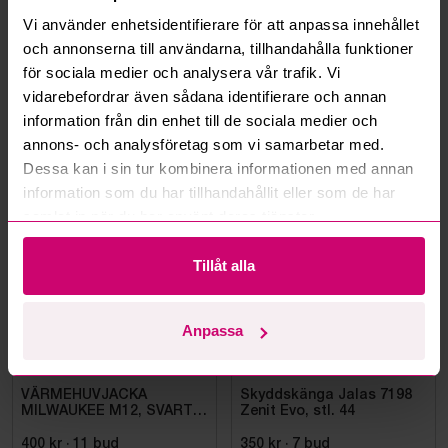
Vi använder enhetsidentifierare för att anpassa innehållet
Kan ni frakta mina vunna objekt?
och annonserna till användarna, tillhandahålla funktioner
för sociala medier och analysera vår trafik. Vi
Läs fler frågor och svar
vidarebefordrar även sådana identifierare och annan
information från din enhet till de sociala medier och
annons- och analysföretag som vi samarbetar med.
Dessa kan i sin tur kombinera informationen med annan
Mer från samma kategori
information som du har tillhandahållit eller som de har
samlat in när du har använt deras tjänster.
Oanvänd
Oanvänd
Tillåt alla
Anpassa
Bromma
10d 22h
Bromma
10d 21h
VÄRMEHUVJACKA
Skyddskänga Jalas 7198
MILWAUKEE M12, SVART
Zenit Evo, stl. 44
HHBL4-0. STL M
400 kr
·
11
bud
350 kr
·
7
bud