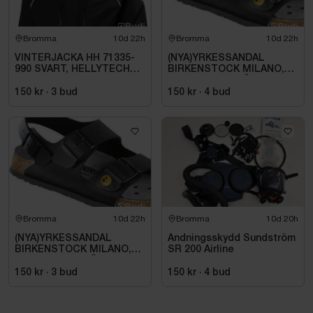
Bromma
10d 22h
Bromma
10d 22h
VINTERJACKA HH 71335-
(NYA)YRKESSANDAL
990 SVART, HELLYTECH
BIRKENSTOCK MILANO,
ARCTIC. STL L
ESD NORMAL LÄST
SVART. STL 42
150 kr
·
3
bud
150 kr
·
4
bud
Bromma
10d 22h
Bromma
10d 20h
(NYA)YRKESSANDAL
Andningsskydd Sundström
BIRKENSTOCK MILANO,
SR 200 Airline
ESD NORMAL LÄST
SVART. STL 42
150 kr
·
3
bud
150 kr
·
4
bud