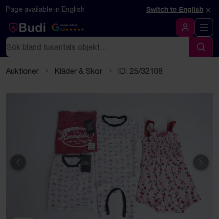
Hoppa till innehåll
Textbaserad (markdown) version av denna sida
×
Page available in English
Switch to English
Google Rating
4.5
Logga in
Sök
Sök
Auktioner
Kläder & Skor
ID: 25/32108
Föregående
Näst