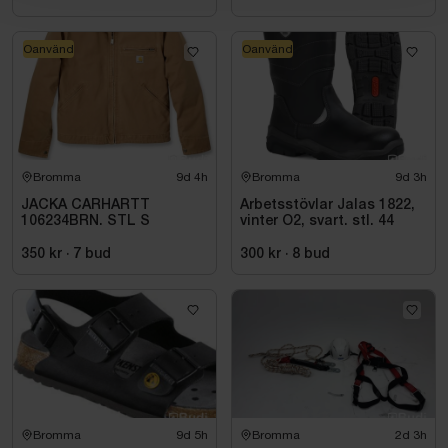
Oanvänd
Oanvänd
Bromma
9d 4h
Bromma
9d 3h
JACKA CARHARTT
Arbetsstövlar Jalas 1822,
106234BRN. STL S
vinter O2, svart. stl. 44
350 kr
·
7
bud
300 kr
·
8
bud
Bromma
9d 5h
Bromma
2d 3h