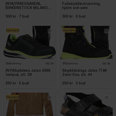
(NYA)YRKESSANDAL
Fallskyddsutrustning,
BIRKENSTOCK MILANO,
hjälm och sele
ESD NORMAL LÄST
SVART. STL 42
300 kr
·
7
bud
300 kr
·
6
bud
Oanvänd
Oanvänd
Bromma
9d 3h
Bromma
9d 3h
(NY)Skyddsko Jalas 5668
Skyddskänga Jalas 7198
tempus, stl. 39
Zenit Evo, stl. 44
250 kr
·
5
bud
250 kr
·
5
bud
Oanvänd