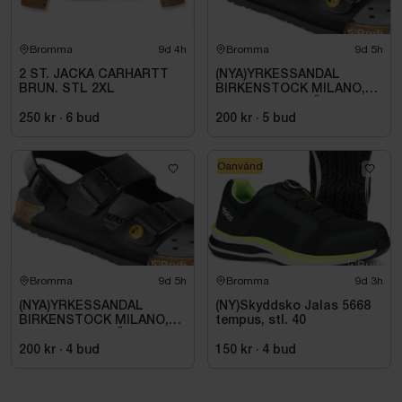
Bromma
9d 4h
Bromma
9d 5h
2 ST. JACKA CARHARTT
(NYA)YRKESSANDAL
BRUN. STL 2XL
BIRKENSTOCK MILANO,
ESD NORMAL LÄST
SVART. STL 42
250 kr
·
6
bud
200 kr
·
5
bud
Oanvänd
Bromma
9d 5h
Bromma
9d 3h
(NYA)YRKESSANDAL
(NY)Skyddsko Jalas 5668
BIRKENSTOCK MILANO,
tempus, stl. 40
ESD NORMAL LÄST
SVART. STL 42
200 kr
·
4
bud
150 kr
·
4
bud