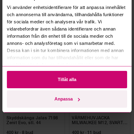
Vi använder enhetsidentifierare för att anpassa innehållet
Kan ni frakta mina vunna objekt?
och annonserna till användarna, tillhandahålla funktioner
för sociala medier och analysera vår trafik. Vi
Läs fler frågor och svar
vidarebefordrar även sådana identifierare och annan
information från din enhet till de sociala medier och
annons- och analysföretag som vi samarbetar med.
Dessa kan i sin tur kombinera informationen med annan
Mer från samma kategori
information som du har tillhandahållit eller som de har
samlat in när du har använt deras tjänster.
Oanvänd
Oanvänd
Tillåt alla
Anpassa
Bromma
9d 3h
Bromma
9d 5h
Skyddskänga Jalas 7198
VÄRMEHUVJACKA
Zenit Evo, stl. 44
MILWAUKEE M12, SVART
HHBL4-0. STL M
400 kr
·
8
bud
400 kr
·
11
bud