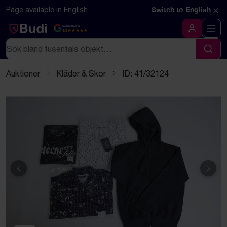
Hoppa till innehåll
Textbaserad (markdown) version av denna sida
×
Page available in English
Switch to English
Google Rating
4.5
Logga in
Sök
Sök
Auktioner
Kläder & Skor
ID: 41/32124
Föregående
Näst