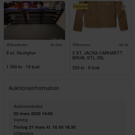
Oanvänd
Stockholm
3h 43m
Bromma
9d 4h
6 st. Skohyllor
2 ST. JACKA CARHARTT
BRUN. STL 2XL
1 050 kr
·
18
bud
250 kr
·
6
bud
Auktionsinformation
Auktionsavslut
22 mars 2023 14:03
Visning
Tisdag 21 mars kl. 15 till 16.30
Utlämning