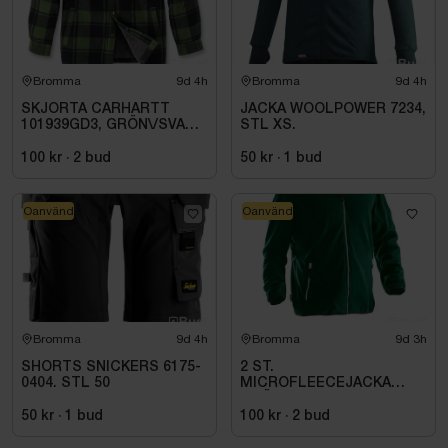
Bromma
9d 4h
Bromma
9d 4h
SKJORTA CARHARTT
JACKA WOOLPOWER 7234,
101939GD3, GRÖN\/SVART
STL XS.
STL. S
100 kr
·
2
bud
50 kr
·
1
bud
Oanvänd
Oanvänd
Bromma
9d 4h
Bromma
9d 3h
SHORTS SNICKERS 6175-
2 ST.
0404. STL 50
MICROFLEECEJACKA
GRÖN JOBMAN
WORKWEAR. STL (L)
50 kr
·
1
bud
100 kr
·
2
bud