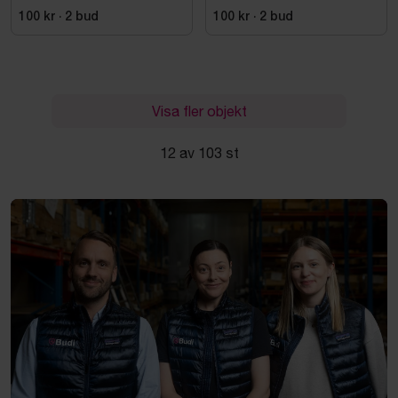
ARCTIC. STL L
KENSINGTON. STL XL
100 kr
·
2
bud
100 kr
·
2
bud
Visa fler objekt
12 av 103 st