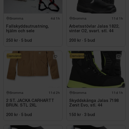
Bromma
4d 1h
Bromma
11d 1h
Fallskyddsutrustning,
Arbetsstövlar Jalas 1822,
hjälm och sele
vinter O2, svart. stl. 44
250 kr
·
5
bud
200 kr
·
5
bud
Oanvänd
Oanvänd
Bromma
11d 2h
Bromma
11d 1h
2 ST. JACKA CARHARTT
Skyddskänga Jalas 7198
BRUN. STL 2XL
Zenit Evo, stl. 44
200 kr
·
5
bud
150 kr
·
3
bud