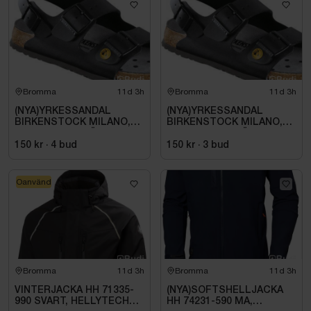
Bromma
11d 3h
Bromma
11d 3h
(NYA)YRKESSANDAL
(NYA)YRKESSANDAL
BIRKENSTOCK MILANO,
BIRKENSTOCK MILANO,
ESD NORMAL LÄST
ESD NORMAL LÄST
SVART. STL 42
SVART. STL 42
150 kr
·
4
bud
150 kr
·
3
bud
Oanvänd
Bromma
11d 3h
Bromma
11d 3h
VINTERJACKA HH 71335-
(NYA)SOFTSHELLJACKA
990 SVART, HELLYTECH
HH 74231-590 MA,