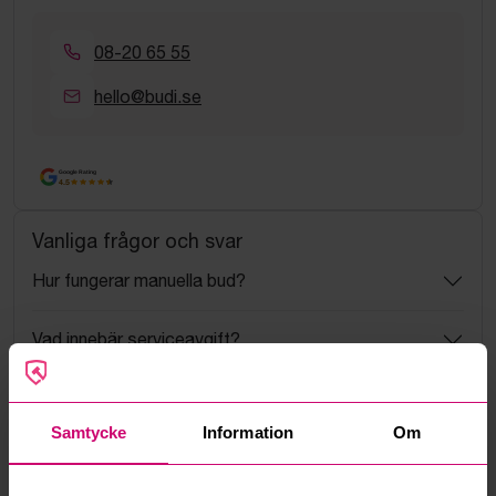
08-20 65 55
hello@budi.se
Google Rating
4.5
Vanliga frågor och svar
Hur fungerar manuella bud?
Vad innebär serviceavgift?
Vad är ett reservationspris?
Samtycke
Information
Om
Hur fungerar maxbud?