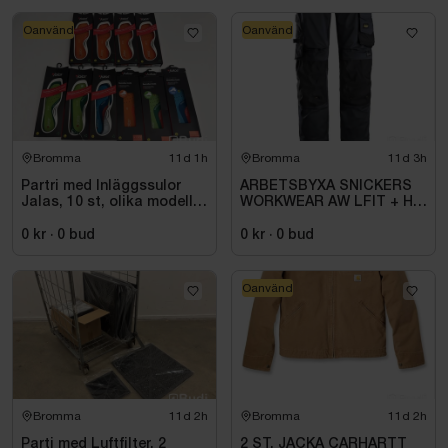
Oanvänd
Oanvänd
Bromma
11d 1h
Bromma
11d 3h
Partri med Inläggssulor
ARBETSBYXA SNICKERS
Jalas, 10 st, olika modeller
WORKWEAR AW LFIT + HF
och storlekar
STORLEK: 116
0 kr
·
0
bud
0 kr
·
0
bud
Oanvänd
Bromma
11d 2h
Bromma
11d 2h
Parti med Luftfilter, 2
2 ST. JACKA CARHARTT