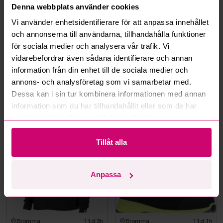
Denna webbplats använder cookies
Hur fungerar budmotorn?
Vi använder enhetsidentifierare för att anpassa innehållet
och annonserna till användarna, tillhandahålla funktioner
Kan jag ångra ett bud?
för sociala medier och analysera vår trafik. Vi
vidarebefordrar även sådana identifierare och annan
Kan ni frakta mina vunna objekt?
information från din enhet till de sociala medier och
annons- och analysföretag som vi samarbetar med.
Läs fler frågor och svar
Dessa kan i sin tur kombinera informationen med annan
information som du har tillhandahållit eller som de har
samlat in när du har använt deras tjänster.
Mer från samma kategori
Tillåt alla
Oanvänd
Oanvänd
Anpassa
Bromma
11d 3h
Bromma
11d 1h