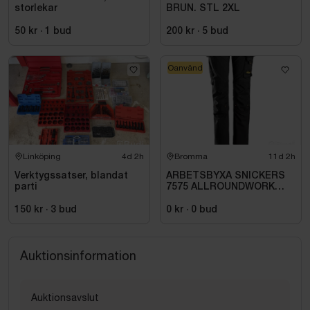
storlekar
BRUN. STL 2XL
50 kr
·
1
bud
200 kr
·
5
bud
Oanvänd
Linköping
4d 2h
Bromma
11d 2h
Verktygssatser, blandat
ARBETSBYXA SNICKERS
parti
7575 ALLROUNDWORK
JUNIOR. STL 152
150 kr
·
3
bud
0 kr
·
0
bud
Auktionsinformation
Auktionsavslut