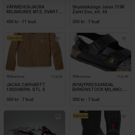
VÄRMEHUVJACKA
Skyddskänga Jalas 7198
MILWAUKEE M12, SVART
Zenit Evo, stl. 44
HHBL4-0. STL M
400 kr
·
11
bud
350 kr
·
7
bud
Oanvänd
Bromma
11d 2h
Bromma
11d 3h
JACKA CARHARTT
(NYA)YRKESSANDAL
106234BRN. STL S
BIRKENSTOCK MILANO,
ESD NORMAL LÄST
SVART. STL 42
350 kr
·
7
bud
300 kr
·
7
bud
Oanvänd