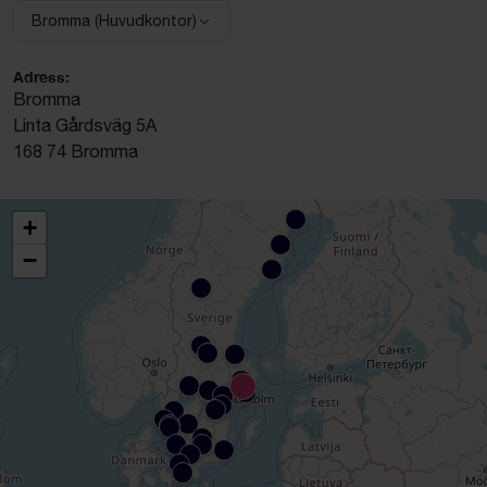
Bromma (Huvudkontor)
Välj anläggning:
Adress:
Bromma
Linta Gårdsväg 5A
168 74 Bromma
+
−