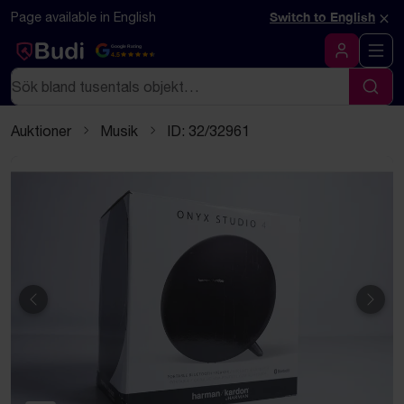
Hoppa till innehåll
Textbaserad (markdown) version av denna sida
×
Page available in English
Switch to English
Google Rating
4.5
Logga in
Sök
Sök
Auktioner
Musik
ID: 32/32961
Föregående
Näst