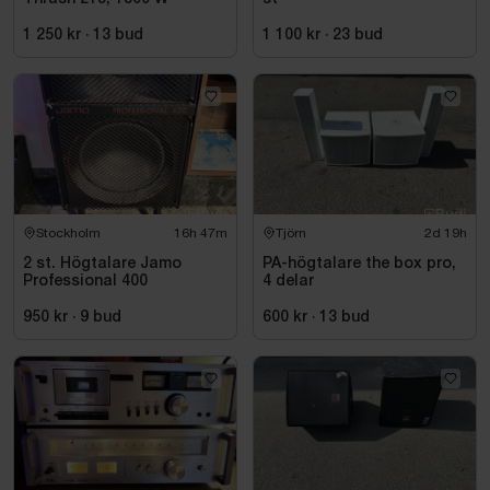
1 250 kr
·
13
bud
1 100 kr
·
23
bud
Stockholm
16h 47m
Tjörn
2d 19h
2 st. Högtalare Jamo
PA-högtalare the box pro,
Professional 400
4 delar
950 kr
·
9
bud
600 kr
·
13
bud