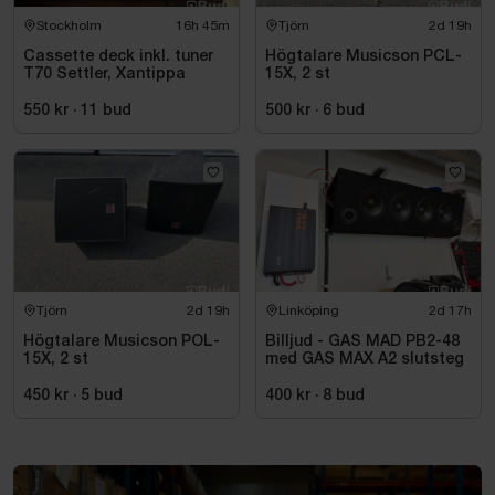
Stockholm
16h 45m
Tjörn
2d 19h
Cassette deck inkl. tuner
Högtalare Musicson PCL-
T70 Settler, Xantippa
15X, 2 st
550 kr
·
11
bud
500 kr
·
6
bud
Tjörn
2d 19h
Linköping
2d 17h
Högtalare Musicson POL-
Billjud - GAS MAD PB2-48
15X, 2 st
med GAS MAX A2 slutsteg
450 kr
·
5
bud
400 kr
·
8
bud