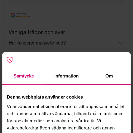
Google Rating
4.5
Vanliga frågor och svar
Hur fungerar manuella bud?
Vad innebär serviceavgift?
Vad är ett reservationspris?
Samtycke
Information
Om
Hur fungerar maxbud?
Denna webbplats använder cookies
Hur fungerar budmotorn?
Vi använder enhetsidentifierare för att anpassa innehållet
och annonserna till användarna, tillhandahålla funktioner
för sociala medier och analysera vår trafik. Vi
Kan jag ångra ett bud?
vidarebefordrar även sådana identifierare och annan