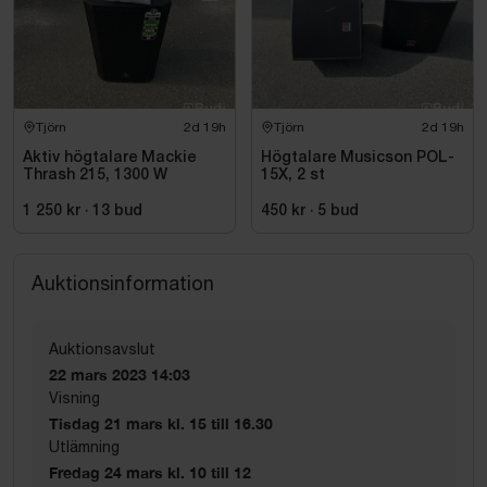
Tjörn
2d 19h
Tjörn
2d 19h
Aktiv högtalare Mackie
Högtalare Musicson POL-
Thrash 215, 1300 W
15X, 2 st
1 250 kr
·
13
bud
450 kr
·
5
bud
Auktionsinformation
Auktionsavslut
22 mars 2023 14:03
Visning
Tisdag 21 mars kl. 15 till 16.30
Utlämning
Fredag 24 mars kl. 10 till 12