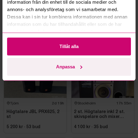
information från din enhet till de sociala medier och
Kan ni frakta mina vunna objekt?
annons- och analysföretag som vi samarbetar med.
Dessa kan i sin tur kombinera informationen med annan
Läs fler frågor och svar
information som du har tillhandahållit eller som de har
samlat in när du har använt deras tjänster.
Mer från samma kategori
Tillåt alla
Anpassa
Tjörn
2d 19h
Stockholm
17h 55m
Högtalare JBL PRX625, 2
2 st. Högtalare inkl 2 st.
st
skivspelare och mixer
Pioneer
5 200 kr
·
53
bud
4 100 kr
·
35
bud