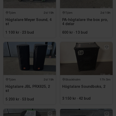
Tjörn
2d 19h
Tjörn
2d 19h
Högtalare Meyer Sound, 4
PA-högtalare the box pro,
st
4 delar
1 100 kr
·
23
bud
600 kr
·
13
bud
Tjörn
2d 19h
Stockholm
17h 5m
Högtalare JBL PRX625, 2
Högtalare Soundboks, 2
st
3 150 kr
·
42
bud
5 200 kr
·
53
bud