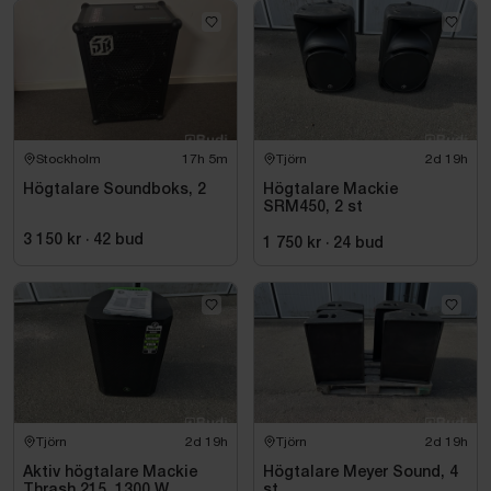
Stockholm
17h 5m
Tjörn
2d 19h
Högtalare Soundboks, 2
Högtalare Mackie
SRM450, 2 st
3 150 kr
·
42
bud
1 750 kr
·
24
bud
Tjörn
2d 19h
Tjörn
2d 19h
Aktiv högtalare Mackie
Högtalare Meyer Sound, 4
Thrash 215, 1300 W
st