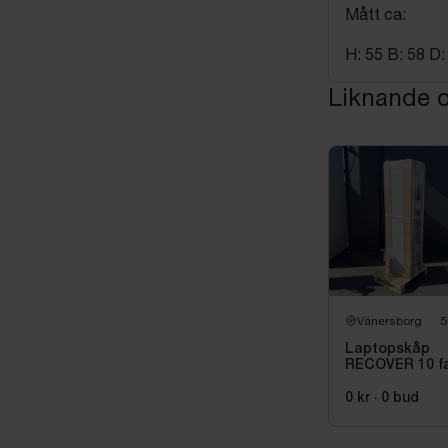
Mått ca:
H: 55 B: 58 D:
Liknande o
Vänersborg
5
Laptopskåp
RECOVER 10 f
0 kr
·
0
bud