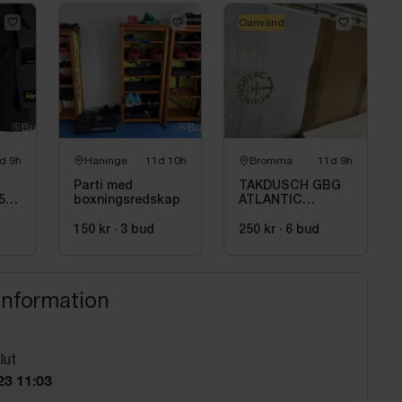
Oanvänd
d 9h
Haninge
11d 10h
Bromma
11d 9h
Parti med
TAKDUSCH GBG
5-
boxningsredskap
ATLANTIC
SQUARE, PKT.
M.TERM BL
150 kr
·
3
bud
250 kr
·
6
bud
160C\/C, KROM
information
lut
23 11:03