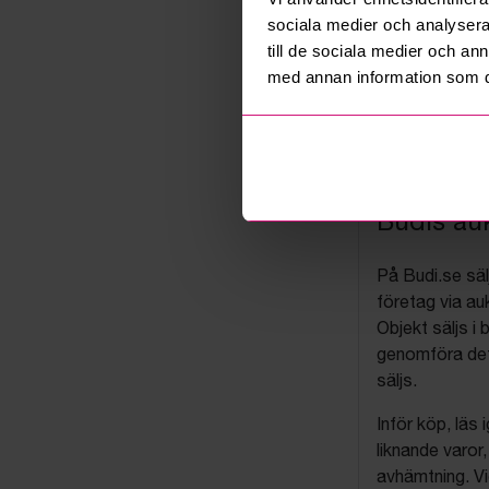
sociala medier och analysera 
till de sociala medier och a
med annan information som du 
Budis auk
På Budi.se säl
företag via auk
Objekt säljs i 
genomföra det
säljs.
Inför köp, läs
liknande varor
avhämtning. Vi