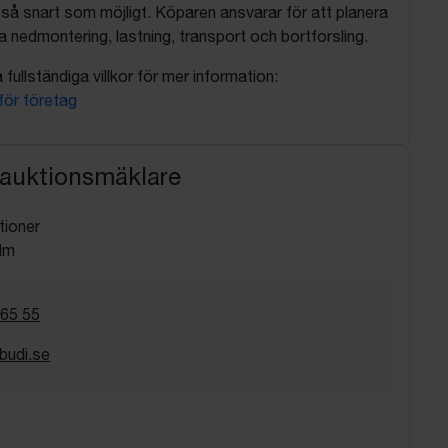
så snart som möjligt. Köparen ansvarar för att planera
nedmontering, lastning, transport och bortforsling.
fullständiga villkor för mer information:
 för företag
 auktionsmäklare
tioner
lm
 65 55
budi.se