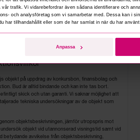
vår trafik. Vi vidarebefordrar även sådana identifierare och anna
nnons- och analysföretag som vi samarbetar med. Dessa kan i sin
har tillhandahållit eller som de har samlat in när du har använt 
Anpassa
tionsvillkor
js objekt på uppdrag av konkursbon, finansbolag och
tion. Bud är alltid bindande och kan inte tas bort.
befintligt skick och utan garanti. Vi saknar möjlighet att
aljerade tekniska undersökningar av de objekt som
 igenom objektsbeskrivningen, jämför utropspris mot
, undersök objekt vid utannonserad visningstid samt vid
d betydande avvikelse från objektsbeskrivning,