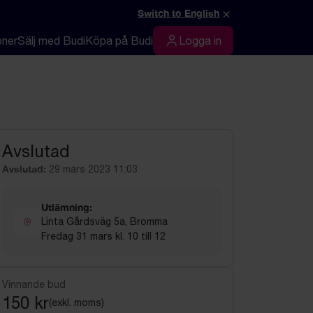
×
Switch to English
oner
Sälj med Budi
Köpa på Budi
Logga in
Logga in
Avslutad
Avslutad:
29 mars 2023 11:03
Utlämning:
Linta Gårdsväg 5a, Bromma
Fredag 31 mars kl. 10 till 12
Vinnande bud
150 kr
(exkl. moms)