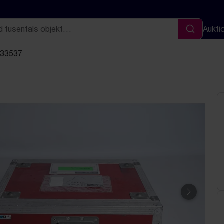
Aukti
Sök
/33537
Nästa