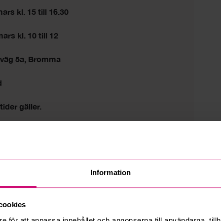
rs kl. 15 till 16.30
rs kl. 10 till 12
sväg 5a, Bromma
d
tider gäller.
Information
cookies
e för att anpassa innehållet och annonserna till användarna, tillh