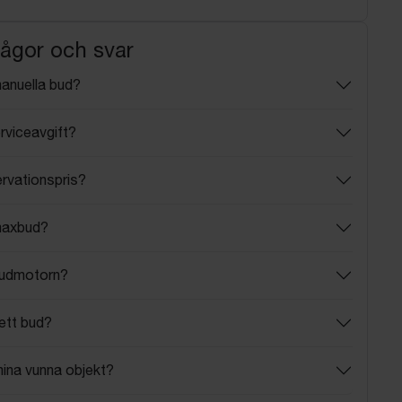
rågor och svar
manuella bud?
rviceavgift?
ervationspris?
maxbud?
budmotorn?
ett bud?
mina vunna objekt?