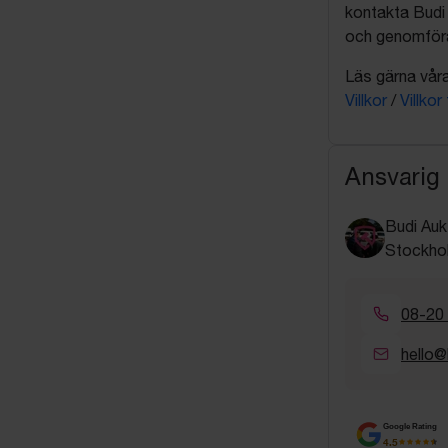
kontakta Budi 
och genomföra 
Läs gärna våra 
Villkor
/
Villkor
Ansvarig
Budi Auk
Stockho
08-20
hello@
Google Rating
4.5