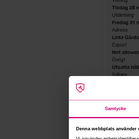
Tisdag 28 ma
Utlämning
Fredag 31 ma
Adress
Linta Gård
Export
Not allowe
Övrigt
Utsatta håll
Säljare
Företag
Samtycke
Denna webbplats använder 
Vi använder enhetsidentifierar