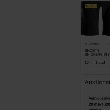
Oanvänd
Bromma
11
SHORTS
SNICKERS 617
0404. STL 50
50 kr
·
1
bud
Auktions
Auktionsavs
29 mars 20
Visning