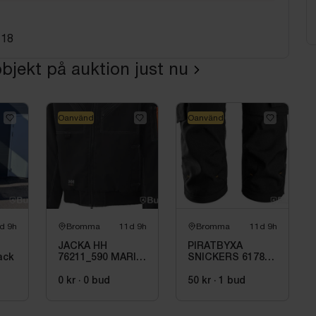
 18
bjekt på auktion just nu
Oanvänd
Oanvänd
d 9h
Bromma
11d 9h
Bromma
11d 9h
JACKA HH
PIRATBYXA
ack
76211_590 MARIN,
SNICKERS 6178-
BERGHOLM STL.
0404. STL 50
L
0 kr
·
0
bud
50 kr
·
1
bud