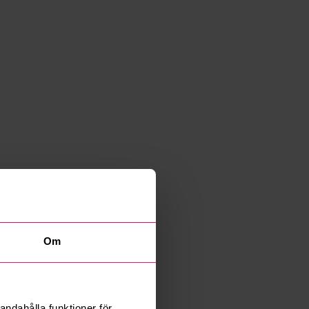
Om
andahålla funktioner för