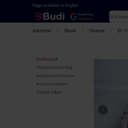
Hoppa till innehåll
Textbaserad (markdown) version av denna sida
Page available in English
Sök
Google Rating
4.5
Auktioner
Musik
Diverse
ID: 7
Budhistorik
Objektsbeskrivning
Auktionsinformation
Auktionsmäklare
Vanliga frågor
Föregående