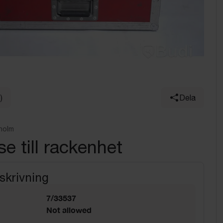
)
Dela
holm
e till rackenhet
skrivning
7/33537
Not allowed