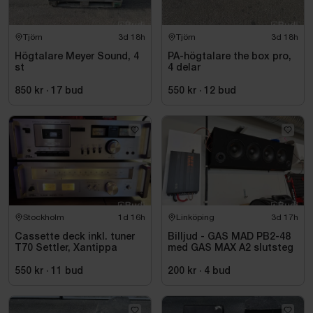
Tjörn
3d 18h
Tjörn
3d 18h
Högtalare Meyer Sound, 4
PA-högtalare the box pro,
st
4 delar
850 kr
·
17
bud
550 kr
·
12
bud
Stockholm
1d 16h
Linköping
3d 17h
Cassette deck inkl. tuner
Billjud - GAS MAD PB2-48
T70 Settler, Xantippa
med GAS MAX A2 slutsteg
550 kr
·
11
bud
200 kr
·
4
bud