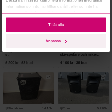
Dessa kan i sin tur kombinera informationen med annan
information som du har tillhandahållit eller som de har
samlat in när du har använt deras tjänster.
Tillåt alla
Anpassa
Tjörn
3d 18h
Stockholm
1d 17h
Högtalare JBL PRX625, 2
2 st. Högtalare inkl 2 st.
st
skivspelare och mixer
Pioneer
5 200 kr
·
53
bud
4 100 kr
·
35
bud
Stockholm
1d 16h
Tjörn
3d 18h