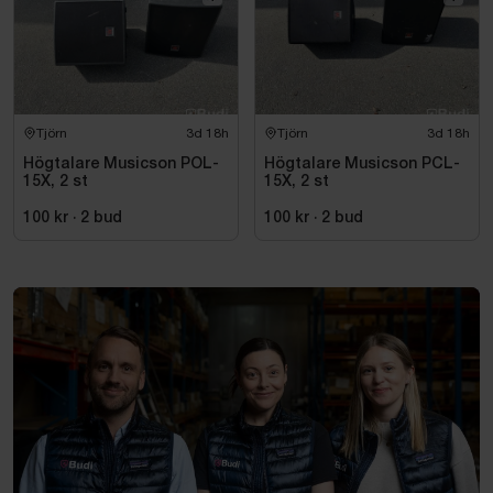
Tjörn
3d 18h
Tjörn
3d 18h
Högtalare Musicson POL-
Högtalare Musicson PCL-
15X, 2 st
15X, 2 st
100 kr
·
2
bud
100 kr
·
2
bud