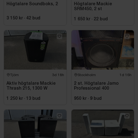
Högtalare Soundboks, 2
Högtalare Mackie
SRM450, 2 st
3 150 kr
·
42
bud
1 650 kr
·
22
bud
Tjörn
3d 18h
Stockholm
1d 16h
Aktiv högtalare Mackie
2 st. Högtalare Jamo
Thrash 215, 1300 W
Professional 400
1 250 kr
·
13
bud
950 kr
·
9
bud