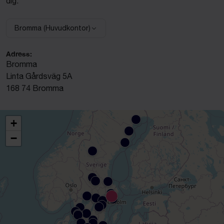
dig.
Bromma (Huvudkontor)
Välj anläggning:
Adress:
Bromma
Linta Gårdsväg 5A
168 74 Bromma
+
−