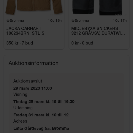
Bromma
10d 16h
Bromma
10d 17h
JACKA CARHARTT
MIDJEBYXA SNICKERS
106234BRN. STL S
3212 GRÅ\/SV, DURATWILL
HF. STL 108
350 kr
·
7
bud
0 kr
·
0
bud
Auktionsinformation
Auktionsavslut
29 mars 2023 11:03
Visning
Tisdag 28 mars kl. 15 till 16.30
Utlämning
Fredag 31 mars kl. 10 till 12
Adress
Linta Gårdsväg 5a, Bromma