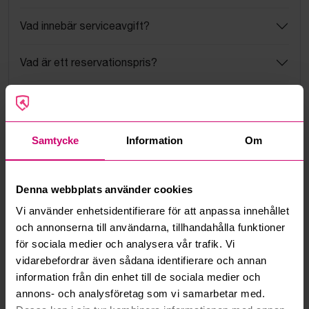
Vad innebär serviceavgift?
Vad är ett reservationspris?
Hur fungerar maxbud?
Hur fungerar budmotorn?
Samtycke
Information
Om
Kan jag ångra ett bud?
Denna webbplats använder cookies
Kan ni frakta mina vunna objekt?
Vi använder enhetsidentifierare för att anpassa innehållet
och annonserna till användarna, tillhandahålla funktioner
Läs fler frågor och svar
för sociala medier och analysera vår trafik. Vi
vidarebefordrar även sådana identifierare och annan
information från din enhet till de sociala medier och
annons- och analysföretag som vi samarbetar med.
Mer från samma kategori