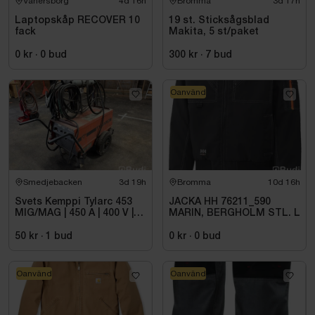
Vänersborg
4d 16h
Bromma
3d 17h
Laptopskåp RECOVER 10
19 st. Sticksågsblad
fack
Makita, 5 st/paket
0 kr
·
0
bud
300 kr
·
7
bud
Oanvänd
Smedjebacken
3d 19h
Bromma
10d 16h
Svets Kemppi Tylarc 453
JACKA HH 76211_590
MIG/MAG | 450 A | 400 V |
MARIN, BERGHOLM STL. L
32 A
50 kr
·
1
bud
0 kr
·
0
bud
Oanvänd
Oanvänd