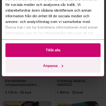
för sociala medier och analysera vår trafik. Vi
Läs fler frågor och svar
vidarebefordrar även sådana identifierare och annan
information från din enhet till de sociala medier och
annons- och analysföretag som vi samarbetar med.
Dessa kan i sin tur kombinera informationen med annan
Mer från samma kategori
information som du har tillhandahållit eller som de har
samlat in när du har använt deras tjänster.
Milwaukee
Oanvänd
Tillåt alla
Anpassa
Smedjebacken
3d 7h
Bromma
3d 5h
Batteridriven
Vinkelslip Makita,
avloppsrensmaskin
GA005GZ
Milwaukee M18 FUEL M18
FSSM-121 | Oanvänd
3 150 kr
·
23
bud
1 950 kr
·
33
bud
Milwaukee
Oanvänd