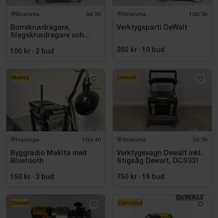
Bromma
3d 3h
Bromma
10d 3h
Borrskruvdragare,
Verktygsparti DeWalt
Slagskruvdragare och
vinkelslip DeWalt
350 kr
·
10
bud
100 kr
·
2
bud
Makita
Dewalt
Haninge
10d 4h
Bromma
3d 3h
Byggradio Makita med
Verktygsvagn Dewalt inkl.
Bluetooth
Stigsåg Dewalt, DCS331
150 kr
·
3
bud
750 kr
·
16
bud
Dewalt
Oanvänd