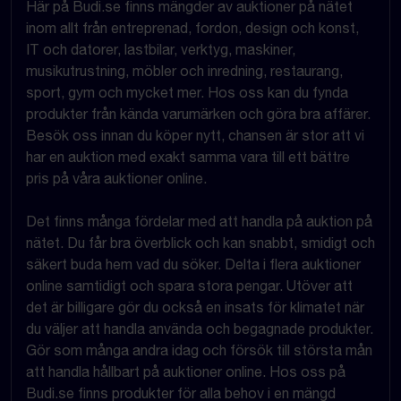
Här på Budi.se finns mängder av auktioner på nätet
inom allt från entreprenad, fordon, design och konst,
IT och datorer, lastbilar, verktyg, maskiner,
musikutrustning, möbler och inredning, restaurang,
sport, gym och mycket mer. Hos oss kan du fynda
produkter från kända varumärken och göra bra affärer.
Besök oss innan du köper nytt, chansen är stor att vi
har en auktion med exakt samma vara till ett bättre
pris på våra auktioner online.
Det finns många fördelar med att handla på auktion på
nätet. Du får bra överblick och kan snabbt, smidigt och
säkert buda hem vad du söker. Delta i flera auktioner
online samtidigt och spara stora pengar. Utöver att
det är billigare gör du också en insats för klimatet när
du väljer att handla använda och begagnade produkter.
Gör som många andra idag och försök till största mån
att handla hållbart på auktioner online. Hos oss på
Budi.se finns produkter för alla behov i en mängd