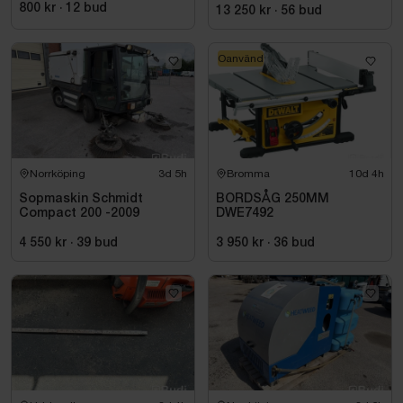
800 kr
·
12
bud
13 250 kr
·
56
bud
Oanvänd
Norrköping
3d 5h
Bromma
10d 4h
Sopmaskin Schmidt
BORDSÅG 250MM
Compact 200 -2009
DWE7492
4 550 kr
·
39
bud
3 950 kr
·
36
bud