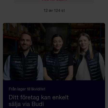
12 av 124 st
Från lager till likviditet
Ditt företag kan enkelt
sälja via Budi