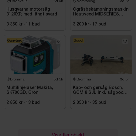
Uddevalla
3d 4h
Norrköping
3d 6h
Husqvarna motorsåg
Ogräsbekämpningsmaskin
3120XP, med långt svärd
Heatweed MIDSERIES
22/8, -2015
3 350 kr
·
11
bud
3 200 kr
·
17
bud
Oanvänd
Bosch
Bromma
3d 5h
Bromma
3d 3h
Multilinjelaser Makita,
Kap- och gersåg Bosch,
SK700GD, Grön
GCM 8 SJL inkl. sågbock
Bosch, GTA 2500
2 850 kr
·
13
bud
2 050 kr
·
35
bud
Visa fler objekt