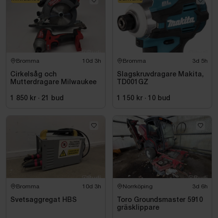
Bromma
10d 3h
Bromma
3d 5h
Cirkelsåg och
Slagskruvdragare Makita,
Mutterdragare Milwaukee
TD001GZ
1 850 kr
·
21
bud
1 150 kr
·
10
bud
Bromma
10d 3h
Norrköping
3d 6h
Svetsaggregat HBS
Toro Groundsmaster 5910
gräsklippare