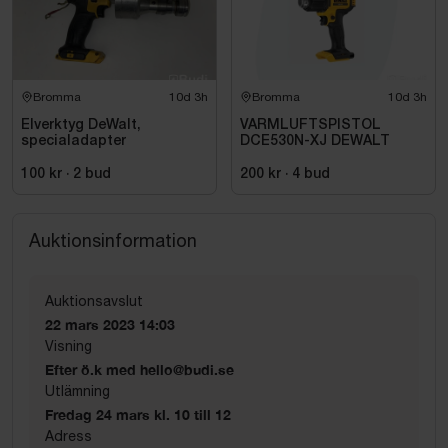
Bromma
10d 3h
Bromma
10d 3h
Elverktyg DeWalt,
VARMLUFTSPISTOL
specialadapter
DCE530N-XJ DEWALT
100 kr
·
2
bud
200 kr
·
4
bud
Auktionsinformation
Auktionsavslut
22 mars 2023 14:03
Visning
Efter ö.k med hello@budi.se
Utlämning
Fredag 24 mars kl. 10 till 12
Adress