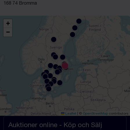
168 74 Bromma
+
−
Leaflet
|
©
OpenStreetMap
contributors
Auktioner online - Köp och Sälj