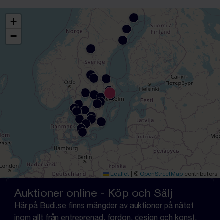
+
−
Leaflet
|
©
OpenStreetMap
contributors
Auktioner online - Köp och Sälj
Här på Budi.se finns mängder av auktioner på nätet
inom allt från entreprenad, fordon, design och konst,