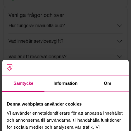
Vanliga frågor och svar
Hur fungerar manuella bud?
Vad innebär serviceavgift?
Vad är ett reservationspris?
Hur fungerar maxbud?
Samtycke
Information
Om
Hur fungerar budmotorn?
Kan jag ångra ett bud?
Denna webbplats använder cookies
Vi använder enhetsidentifierare för att anpassa innehållet
Kan ni frakta mina vunna objekt?
och annonserna till användarna, tillhandahålla funktioner
för sociala medier och analysera vår trafik. Vi