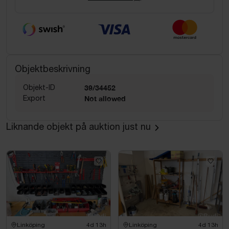
Objektbeskrivning
Objekt-ID
39/34452
Export
Not allowed
Liknande objekt på auktion just nu
Linköping
4d 13h
Linköping
4d 13h