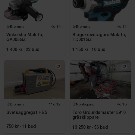
Bromma
4d 14h
Bromma
4d 14h
Vinkelslip Makita,
Slagskruvdragare Makita,
GA005GZ
TD001GZ
1 400 kr
·
23
bud
1 150 kr
·
10
bud
Bromma
11d 12h
Norrköping
4d 15h
Svetsaggregat HBS
Toro Groundsmaster 5910
gräsklippare
750 kr
·
11
bud
13 250 kr
·
56
bud