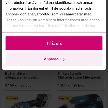
Läs fler frågor och svar
vidarebefordrar även sådana identifierare och annan
information från din enhet till de sociala medier och
annons- och analysföretag som vi samarbetar med.
Dessa kan i sin tur kombinera informationen med annan
Mer från samma kategori
information som du har tillhandahållit eller som de har
samlat in när du har använt deras tjänster.
Milwaukee
Milwaukee
Tillåt alla
Anpassa
Smedjebacken
4d 16h
Bromma
11d 12h
Batteridriven
Cirkelsåg och
avloppsrensmaskin
Mutterdragare Milwaukee
Milwaukee M18 FUEL M18
FSSM-121 | Oanvänd
3 150 kr
·
23
bud
1 800 kr
·
20
bud
Oanvänd
Oanvänd