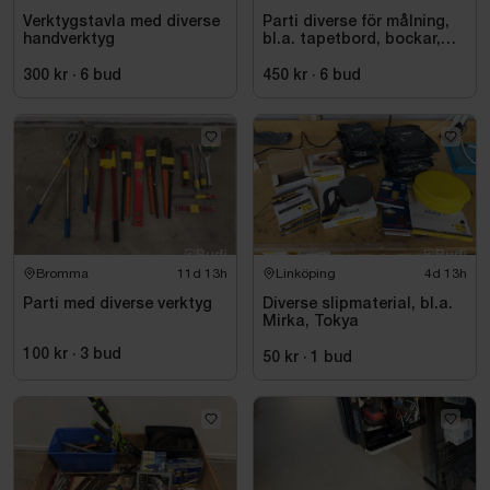
Verktygstavla med diverse
Parti diverse för målning,
handverktyg
bl.a. tapetbord, bockar,
trycksprutor, diverse
redskap
300 kr
·
6
bud
450 kr
·
6
bud
Bromma
11d 13h
Linköping
4d 13h
Parti med diverse verktyg
Diverse slipmaterial, bl.a.
Mirka, Tokya
100 kr
·
3
bud
50 kr
·
1
bud