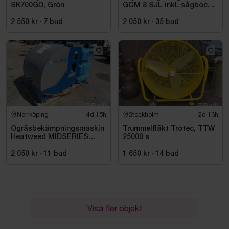
SK700GD, Grön
GCM 8 SJL inkl. sågbock
Bosch, GTA 2500
2 550 kr
·
7
bud
2 050 kr
·
35
bud
Norrköping
4d 15h
Stockholm
2d 13h
Ogräsbekämpningsmaskin
Trummelfläkt Trotec, TTW
Heatweed MIDSERIES
25000 s
22/8, -2015
2 050 kr
·
11
bud
1 650 kr
·
14
bud
Visa fler objekt