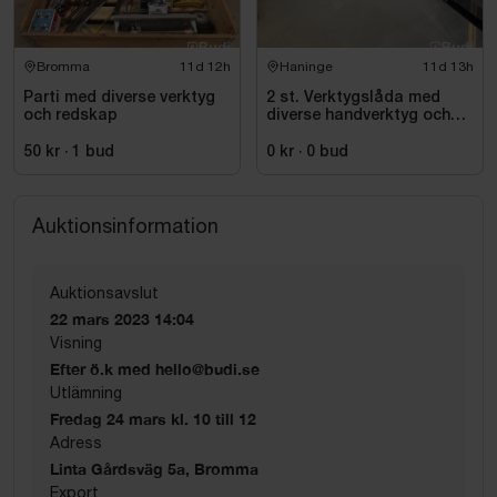
Bromma
11d 12h
Haninge
11d 13h
Parti med diverse verktyg
2 st. Verktygslåda med
och redskap
diverse handverktyg och
skruvdragare
50 kr
·
1
bud
0 kr
·
0
bud
Auktionsinformation
Auktionsavslut
22 mars 2023 14:04
Visning
Efter ö.k med hello@budi.se
Utlämning
Fredag 24 mars kl. 10 till 12
Adress
Linta Gårdsväg 5a, Bromma
Export