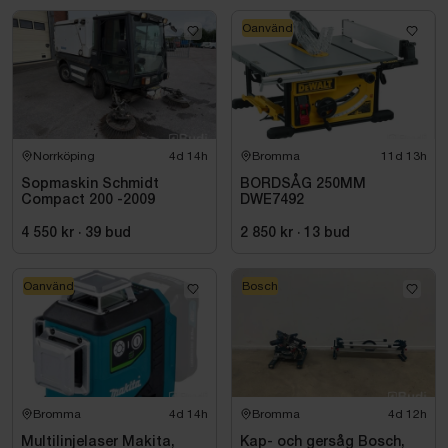
Oanvänd
Norrköping
4d 14h
Bromma
11d 13h
Sopmaskin Schmidt
BORDSÅG 250MM
Compact 200 -2009
DWE7492
4 550 kr
·
39
bud
2 850 kr
·
13
bud
Oanvänd
Bosch
Bromma
4d 14h
Bromma
4d 12h
Multilinjelaser Makita,
Kap- och gersåg Bosch,