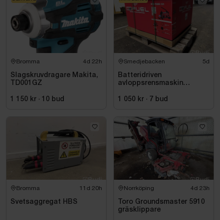
Bromma
4d 22h
Smedjebacken
5d
Slagskruvdragare Makita,
Batteridriven
TD001GZ
avloppsrensmaskin
Milwaukee M18 FUEL M18
FSSM-121 | Oanvänd
1 150 kr
·
10
bud
1 050 kr
·
7
bud
Bromma
11d 20h
Norrköping
4d 23h
Svetsaggregat HBS
Toro Groundsmaster 5910
gräsklippare