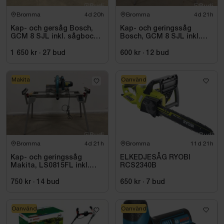
Bromma
4d 20h
Bromma
4d 21h
Kap- och gersåg Bosch,
Kap- och geringssåg
GCM 8 SJL inkl. sågbock
Bosch, GCM 8 SJL inkl.
Bosch, GTA 2500
stativ Bosch, GTA 2600
1 650 kr
·
27
bud
600 kr
·
12
bud
Makita
Oanvänd
Bromma
4d 21h
Bromma
11d 21h
Kap- och geringssåg
ELKEDJESÅG RYOBI
Makita, LS0815FL inkl.
RCS2340B
stativ med sidostöd
Bosch, GTA 2600
750 kr
·
14
bud
650 kr
·
7
bud
Oanvänd
Oanvänd