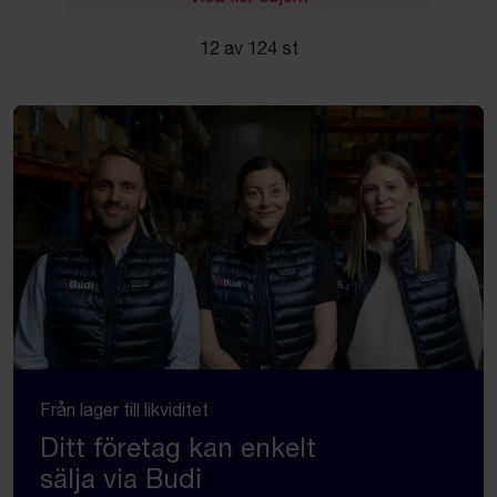
12 av 124 st
Från lager till likviditet
Ditt företag kan enkelt
sälja via Budi