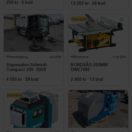
250 kr
·
5
bud
13 250 kr
·
56
bud
Oanvänd
Norrköping
4d 23h
Bromma
11d 22h
Sopmaskin Schmidt
BORDSÅG 250MM
Compact 200 -2009
DWE7492
4 550 kr
·
39
bud
2 850 kr
·
13
bud
Oanvänd