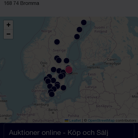
168 74 Bromma
+
−
Leaflet
|
©
OpenStreetMap
contributors
Auktioner online - Köp och Sälj