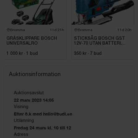
Bromma
11d 21h
Bromma
11d 20h
GRÄSKLIPPARE BOSCH
STICKSÅG BOSCH GST
UNIVERSALRO
12V-70 UTAN BATTERI
OCH LADDARE
1 000 kr
·
1
bud
350 kr
·
7
bud
Auktionsinformation
Auktionsavslut
22 mars 2023 14:05
Visning
Efter ö.k med hello@budi.se
Utlämning
Fredag 24 mars kl. 10 till 12
Adress