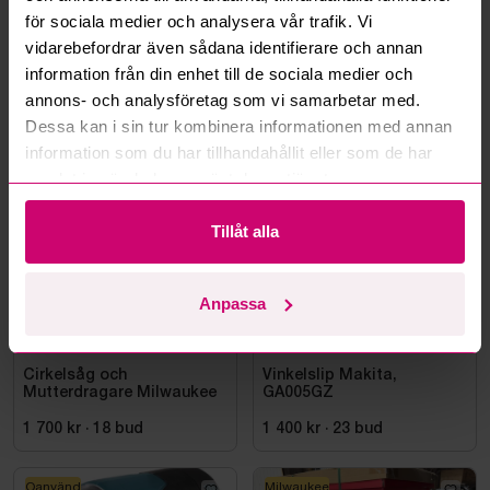
för sociala medier och analysera vår trafik. Vi
Läs fler frågor och svar
vidarebefordrar även sådana identifierare och annan
information från din enhet till de sociala medier och
annons- och analysföretag som vi samarbetar med.
Dessa kan i sin tur kombinera informationen med annan
Mer från samma kategori
information som du har tillhandahållit eller som de har
samlat in när du har använt deras tjänster.
Milwaukee
Oanvänd
Tillåt alla
Anpassa
Bromma
11d 21h
Bromma
4d 22h
Cirkelsåg och
Vinkelslip Makita,
Mutterdragare Milwaukee
GA005GZ
1 700 kr
·
18
bud
1 400 kr
·
23
bud
Oanvänd
Milwaukee