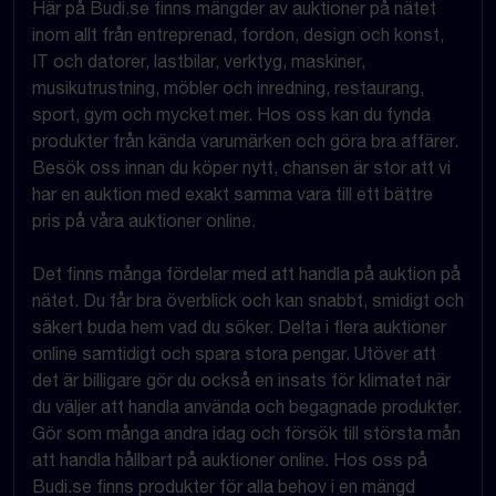
Här på Budi.se finns mängder av auktioner på nätet
inom allt från entreprenad, fordon, design och konst,
IT och datorer, lastbilar, verktyg, maskiner,
musikutrustning, möbler och inredning, restaurang,
sport, gym och mycket mer. Hos oss kan du fynda
produkter från kända varumärken och göra bra affärer.
Besök oss innan du köper nytt, chansen är stor att vi
har en auktion med exakt samma vara till ett bättre
pris på våra auktioner online.
Det finns många fördelar med att handla på auktion på
nätet. Du får bra överblick och kan snabbt, smidigt och
säkert buda hem vad du söker. Delta i flera auktioner
online samtidigt och spara stora pengar. Utöver att
det är billigare gör du också en insats för klimatet när
du väljer att handla använda och begagnade produkter.
Gör som många andra idag och försök till största mån
att handla hållbart på auktioner online. Hos oss på
Budi.se finns produkter för alla behov i en mängd