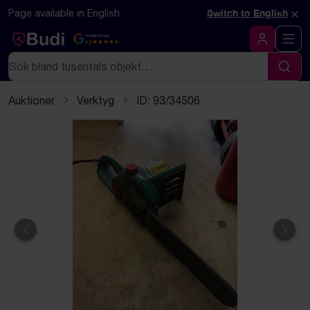
Hoppa till innehåll
Textbaserad (markdown) version av denna sida
×
Page available in English
Switch to English
Google Rating
4.5
Logga in
Sök
Sök
Auktioner
Verktyg
ID: 93/34506
Föregående
Näst