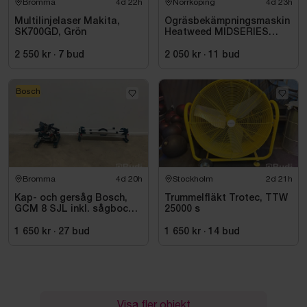
Bromma
4d 22h
Norrköping
4d 23h
Multilinjelaser Makita,
Ogräsbekämpningsmaskin
SK700GD, Grön
Heatweed MIDSERIES
22/8, -2015
2 550 kr
·
7
bud
2 050 kr
·
11
bud
Bosch
Bromma
4d 20h
Stockholm
2d 21h
Kap- och gersåg Bosch,
Trummelfläkt Trotec, TTW
GCM 8 SJL inkl. sågbock
25000 s
Bosch, GTA 2500
1 650 kr
·
27
bud
1 650 kr
·
14
bud
Visa fler objekt