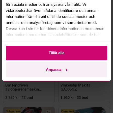
för sociala medier och analysera vår trafik. Vi
Läs fler frågor och svar
vidarebefordrar även sådana identifierare och annan
information från din enhet till de sociala medier och
annons- och analysföretag som vi samarbetar med.
Dessa kan i sin tur kombinera informationen med annan
Mer från samma kategori
information som du har tillhandahållit eller som de har
samlat in när du har använt deras tjänster.
Milwaukee
Oanvänd
Tillåt alla
Anpassa
Smedjebacken
3d 11h
Bromma
3d 9h
Batteridriven
Vinkelslip Makita,
avloppsrensmaskin
GA005GZ
Milwaukee M18 FUEL M18
FSSM-121 | Oanvänd
3 150 kr
·
23
bud
1 950 kr
·
33
bud
Milwaukee
Oanvänd