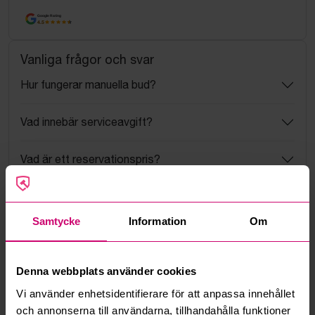
Google Rating
4.5
Vanliga frågor och svar
Hur fungerar manuella bud?
Vad innebär serviceavgift?
Vad är ett reservationspris?
Hur fungerar maxbud?
Samtycke
Information
Om
Hur fungerar budmotorn?
Kan jag ångra ett bud?
Denna webbplats använder cookies
Vi använder enhetsidentifierare för att anpassa innehållet
Kan ni frakta mina vunna objekt?
och annonserna till användarna, tillhandahålla funktioner