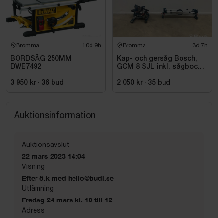
Bromma
10d 9h
Bromma
3d 7h
BORDSÅG 250MM
Kap- och gersåg Bosch,
DWE7492
GCM 8 SJL inkl. sågbock
Bosch, GTA 2500
3 950 kr
·
36
bud
2 050 kr
·
35
bud
Auktionsinformation
Auktionsavslut
22 mars 2023 14:04
Visning
Efter ö.k med hello@budi.se
Utlämning
Fredag 24 mars kl. 10 till 12
Adress