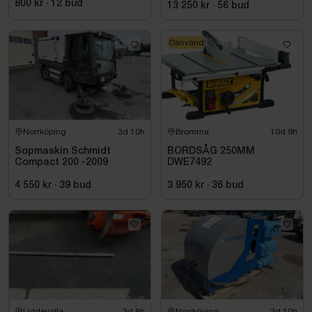
800 kr
·
12
bud
13 250 kr
·
56
bud
Oanvänd
Norrköping
3d 10h
Bromma
10d 9h
Sopmaskin Schmidt
BORDSÅG 250MM
Compact 200 -2009
DWE7492
4 550 kr
·
39
bud
3 950 kr
·
36
bud
Uddevalla
3d 8h
Norrköping
3d 10h