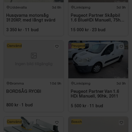
Uddevalla
3d 8h
Linköping
3d 9h
Husqvarna motorsåg
Peugeot Partner Skåpbil
3120XP, med långt svärd
1.6 BlueHDi Manuell, 75hk,
2014
3 350 kr
·
11
bud
15 000 kr
·
23
bud
Oanvänd
Peugeot
Bromma
10d 9h
Linköping
3d 9h
BORDSÅG RYOBI
Peugeot Partner Van 1.6
HDi Manuell, 90hk, 2011
800 kr
·
1
bud
5 500 kr
·
11
bud
Oanvänd
Bosch