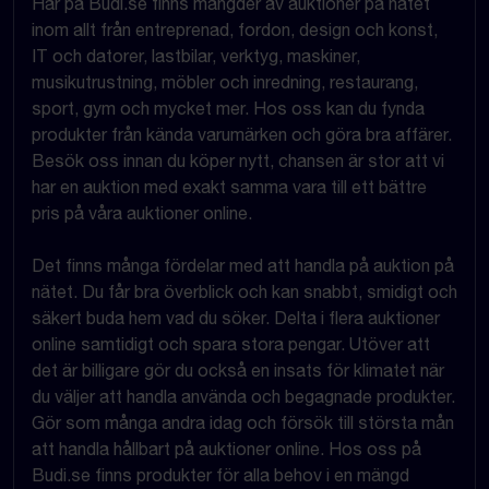
Här på Budi.se finns mängder av auktioner på nätet
inom allt från entreprenad, fordon, design och konst,
IT och datorer, lastbilar, verktyg, maskiner,
musikutrustning, möbler och inredning, restaurang,
sport, gym och mycket mer. Hos oss kan du fynda
produkter från kända varumärken och göra bra affärer.
Besök oss innan du köper nytt, chansen är stor att vi
har en auktion med exakt samma vara till ett bättre
pris på våra auktioner online.
Det finns många fördelar med att handla på auktion på
nätet. Du får bra överblick och kan snabbt, smidigt och
säkert buda hem vad du söker. Delta i flera auktioner
online samtidigt och spara stora pengar. Utöver att
det är billigare gör du också en insats för klimatet när
du väljer att handla använda och begagnade produkter.
Gör som många andra idag och försök till största mån
att handla hållbart på auktioner online. Hos oss på
Budi.se finns produkter för alla behov i en mängd