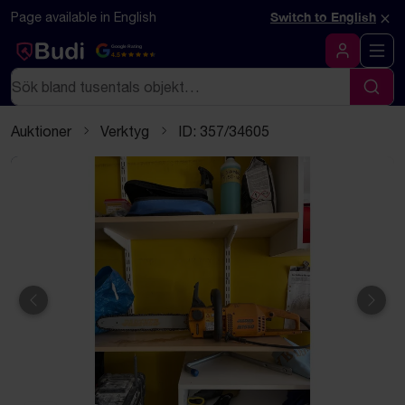
Hoppa till innehåll
Textbaserad (markdown) version av denna sida
×
Page available in English
Switch to English
Google Rating
4.5
Logga in
Sök
Sök
Auktioner
Verktyg
ID: 357/34605
Föregående
Näst