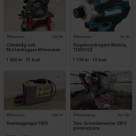
Bromma
10d 8h
Bromma
3d 9h
Cirkelsåg och
Slagskruvdragare Makita,
Mutterdragare Milwaukee
TD001GZ
1 850 kr
·
21
bud
1 150 kr
·
10
bud
Bromma
10d 7h
Norrköping
3d 10h
Svetsaggregat HBS
Toro Groundsmaster 5910
gräsklippare