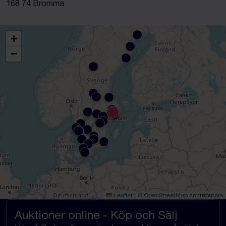
168 74 Bromma
+
−
Leaflet
|
©
OpenStreetMap
contributors
Auktioner online - Köp och Sälj