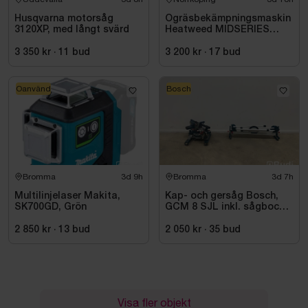
Husqvarna motorsåg
Ogräsbekämpningsmaskin
3120XP, med långt svärd
Heatweed MIDSERIES
22/8, -2015
3 350 kr
·
11
bud
3 200 kr
·
17
bud
Oanvänd
Bosch
Bromma
3d 9h
Bromma
3d 7h
Multilinjelaser Makita,
Kap- och gersåg Bosch,
SK700GD, Grön
GCM 8 SJL inkl. sågbock
Bosch, GTA 2500
2 850 kr
·
13
bud
2 050 kr
·
35
bud
Visa fler objekt