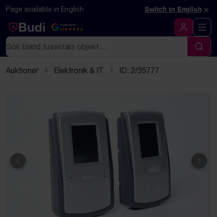
Hoppa till innehåll
Textbaserad (markdown) version av denna sida
×
Page available in English
Switch to English
Google Rating
4.5
Logga in
Sök
Sök
Auktioner
Elektronik & IT
ID: 2/35777
Föregående
Näst