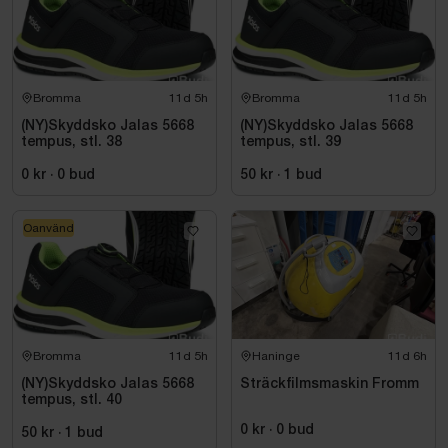
Bromma
11d 5h
Bromma
11d 5h
(NY)Skyddsko Jalas 5668
(NY)Skyddsko Jalas 5668
tempus, stl. 38
tempus, stl. 39
0 kr
·
0
bud
50 kr
·
1
bud
Oanvänd
Bromma
11d 5h
Haninge
11d 6h
(NY)Skyddsko Jalas 5668
Sträckfilmsmaskin Fromm
tempus, stl. 40
0 kr
·
0
bud
50 kr
·
1
bud