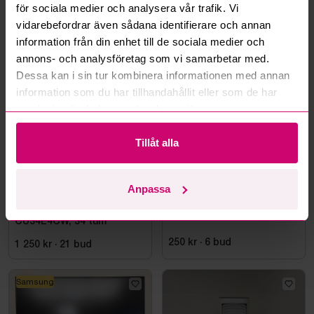
för sociala medier och analysera vår trafik. Vi
vidarebefordrar även sådana identifierare och annan
information från din enhet till de sociala medier och
Mer från samma kategori
annons- och analysföretag som vi samarbetar med.
Dessa kan i sin tur kombinera informationen med annan
information som du har tillhandahållit eller som de har
samlat in när du har använt deras tjänster.
Tillåt alla
Anpassa
Bromma
4d 5h
Haninge
11d 6h
Datorskärm AOC
Styleshoot Produktfoto
CU34E4CW, 34 tum
250 kr
·
6
bud
1 250 kr
·
21
bud
Samsung