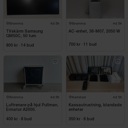
Bromma
4d 5h
Bromma
4d 5h
TVskärm Samsung
AC-enhet, 36-M07, 2050 W
QM50C, 50 tum
700 kr
·
11
bud
800 kr
·
14
bud
Bromma
4d 5h
Karlstad
4d 5h
Luftrenare på hjul Pullman,
Kassautrustning, blandade
Ermator A2000.
enheter
400 kr
·
8
bud
350 kr
·
6
bud