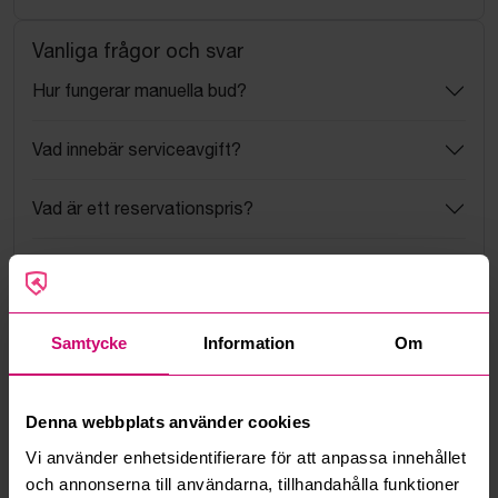
Vanliga frågor och svar
Hur fungerar manuella bud?
Vad innebär serviceavgift?
Vad är ett reservationspris?
Hur fungerar maxbud?
Hur fungerar budmotorn?
Samtycke
Information
Om
Kan jag ångra ett bud?
Denna webbplats använder cookies
Kan ni frakta mina vunna objekt?
Vi använder enhetsidentifierare för att anpassa innehållet
och annonserna till användarna, tillhandahålla funktioner
Läs fler frågor och svar