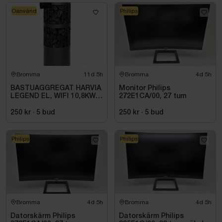
Oanvänd
Philips
Bromma
11d 5h
Bromma
4d 5h
BASTUAGGREGAT HARVIA
Monitor Philips
LEGEND EL, WIFI 10,8KW
272E1CA/00, 27 tum
SVART 9-18M3
250 kr
·
5
bud
250 kr
·
5
bud
Philips
Philips
Bromma
4d 5h
Bromma
4d 5h
Datorskärm Philips
Datorskärm Philips