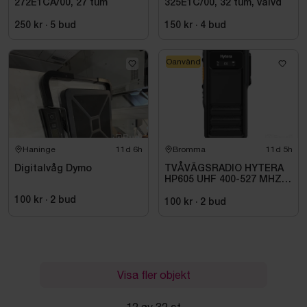
272E1CA/00, 27 tum
325E1C/00, 32 tum, välvd
250 kr
·
5
bud
150 kr
·
4
bud
Oanvänd
Haninge
11d 6h
Bromma
11d 5h
Digitalvåg Dymo
TVÅVÄGSRADIO HYTERA
HP605 UHF 400-527 MHZ
IP67 KONRADSSON
100 kr
·
2
bud
100 kr
·
2
bud
Visa fler objekt
12 av 32 st