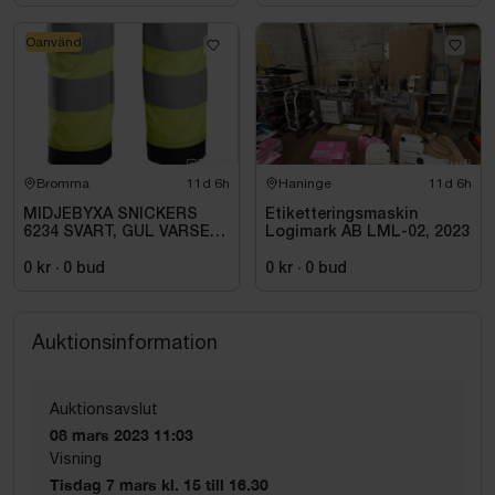
Oanvänd
Bromma
11d 6h
Haninge
11d 6h
MIDJEBYXA SNICKERS
Etiketteringsmaskin
6234 SVART, GUL VARSEL
Logimark AB LML-02, 2023
HF KL1. STL. 252
0 kr
·
0
bud
0 kr
·
0
bud
Auktionsinformation
Auktionsavslut
08 mars 2023 11:03
Visning
Tisdag 7 mars kl. 15 till 16.30