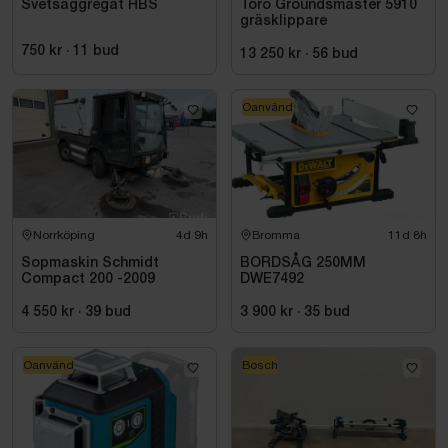
Svetsaggregat HBS
Toro Groundsmaster 5910
gräsklippare
750 kr
·
11
bud
13 250 kr
·
56
bud
Oanvänd
Norrköping
4d 9h
Bromma
11d 8h
Sopmaskin Schmidt
BORDSÅG 250MM
Compact 200 -2009
DWE7492
4 550 kr
·
39
bud
3 900 kr
·
35
bud
Oanvänd
Bosch