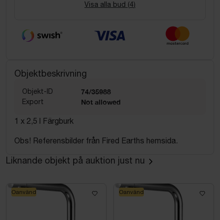
Visa alla bud (
4
)
Objektbeskrivning
Objekt-ID
74/35988
Export
Not allowed
1 x 2,5 l Färgburk
Obs! Referensbilder från Fired Earths hemsida.
Liknande objekt på auktion just nu
Oanvänd
Oanvänd