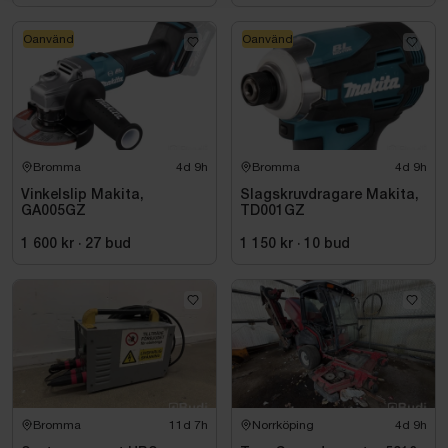
Oanvänd
Oanvänd
Bromma
4d 9h
Bromma
4d 9h
Vinkelslip Makita,
Slagskruvdragare Makita,
GA005GZ
TD001GZ
1 600 kr
·
27
bud
1 150 kr
·
10
bud
Bromma
11d 7h
Norrköping
4d 9h