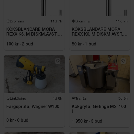
Bromma
11d 7h
Bromma
11d 7h
KÖKSBLANDARE MORA
KÖKSBLANDARE MORA
REXX K6, M DISKM.AVST,
REXX K6, M DISKM.AVST,
KROM
KROM
100 kr
·
2
bud
50 kr
·
1
bud
Linköping
4d 8h
Tranås
5d 8h
Färgspruta, Wagner W100
Kokgryta, Getinge M2, 100
l
0 kr
·
0
bud
1 950 kr
·
3
bud