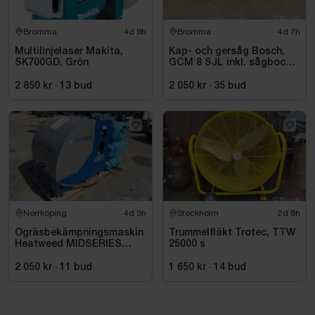
Bromma
4d 9h
Bromma
4d 7h
Multilinjelaser Makita,
Kap- och gersåg Bosch,
SK700GD, Grön
GCM 8 SJL inkl. sågbock
Bosch, GTA 2500
2 850 kr
·
13
bud
2 050 kr
·
35
bud
Norrköping
4d 9h
Stockholm
2d 8h
Ogräsbekämpningsmaskin
Trummelfläkt Trotec, TTW
Heatweed MIDSERIES
25000 s
22/8, -2015
2 050 kr
·
11
bud
1 650 kr
·
14
bud