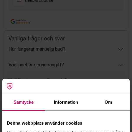
hello@budi.se
Google Rating
4.5
Vanliga frågor och svar
Hur fungerar manuella bud?
Vad innebär serviceavgift?
Vad är ett reservationspris?
Hur fungerar maxbud?
Samtycke
Information
Om
Hur fungerar budmotorn?
Denna webbplats använder cookies
Kan jag ångra ett bud?