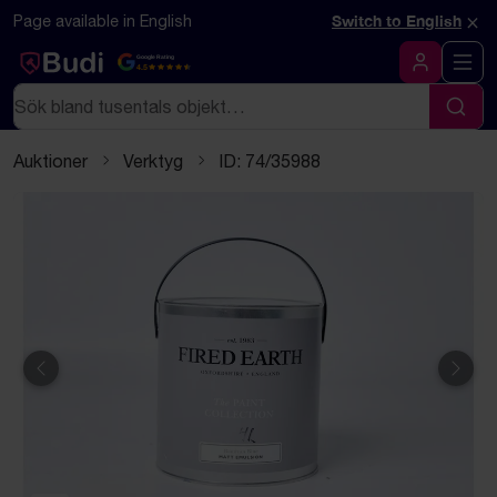
Hoppa till innehåll
Textbaserad (markdown) version av denna sida
×
Page available in English
Switch to English
Google Rating
4.5
Logga in
Sök
Sök
Auktioner
Verktyg
ID: 74/35988
Föregående
Näst