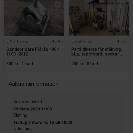
Norrköping
4d 9h
Linköping
4d 8h
Sandspridare Fjärås 400 /
Parti diverse för målning,
1100 -2012
bl.a. tapetbord, bockar,
trycksprutor, diverse
redskap
500 kr
·
1
bud
450 kr
·
6
bud
Auktionsinformation
Auktionsavslut
08 mars 2023 11:03
Visning
Tisdag 7 mars kl. 15 till 16.30
Utlämning