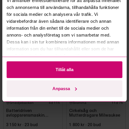
Vi använder enhetsidentifierare för att anpassa innehållet
och annonserna till användarna, tillhandahålla funktioner
Kan ni frakta mina vunna objekt?
för sociala medier och analysera vår trafik. Vi
vidarebefordrar även sådana identifierare och annan
Läs fler frågor och svar
information från din enhet till de sociala medier och
annons- och analysföretag som vi samarbetar med.
Dessa kan i sin tur kombinera informationen med annan
Mer från samma kategori
information som du har tillhandahållit eller som de har
samlat in när du har använt deras tjänster.
Milwaukee
Milwaukee
Tillåt alla
Anpassa
Smedjebacken
4d 11h
Bromma
11d 7h
Batteridriven
Cirkelsåg och
avloppsrensmaskin
Mutterdragare Milwaukee
Milwaukee M18 FUEL M18
FSSM-121 | Oanvänd
3 150 kr
·
23
bud
1 800 kr
·
20
bud