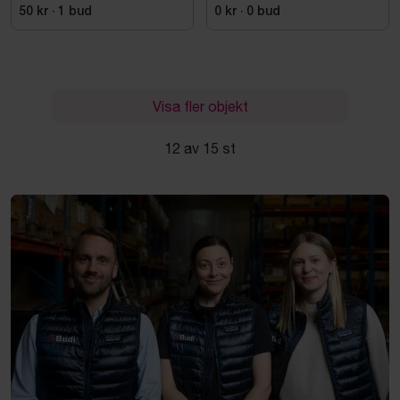
50 kr
·
1
bud
0 kr
·
0
bud
Visa fler objekt
12 av 15 st