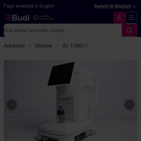
Hoppa till innehåll
Textbaserad (markdown) version av denna sida
×
Page available in English
Switch to English
Google Rating
4.5
Logga in
Sök
Sök
Auktioner
Diverse
ID: 1/36017
Föregående
Näst