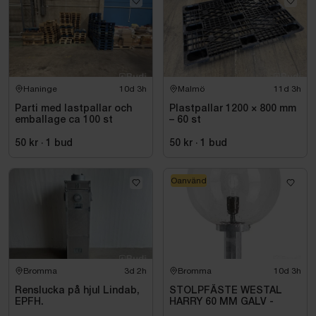
Haninge
10d 3h
Malmö
11d 3h
Parti med lastpallar och
Plastpallar 1200 × 800 mm
emballage ca 100 st
– 60 st
50 kr
·
1
bud
50 kr
·
1
bud
Oanvänd
Bromma
3d 2h
Bromma
10d 3h
Renslucka på hjul Lindab,
STOLPFÄSTE WESTAL
EPFH.
HARRY 60 MM GALV -