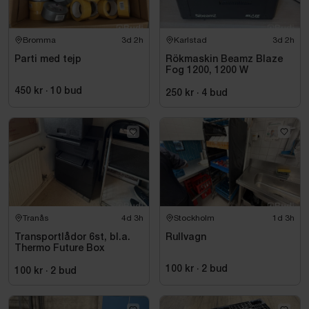
Bromma
3d 2h
Karlstad
3d 2h
Parti med tejp
Rökmaskin Beamz Blaze
Fog 1200, 1200 W
450 kr
·
10
bud
250 kr
·
4
bud
Tranås
4d 3h
Stockholm
1d 3h
Transportlådor 6st, bl.a.
Rullvagn
Thermo Future Box
100 kr
·
2
bud
100 kr
·
2
bud