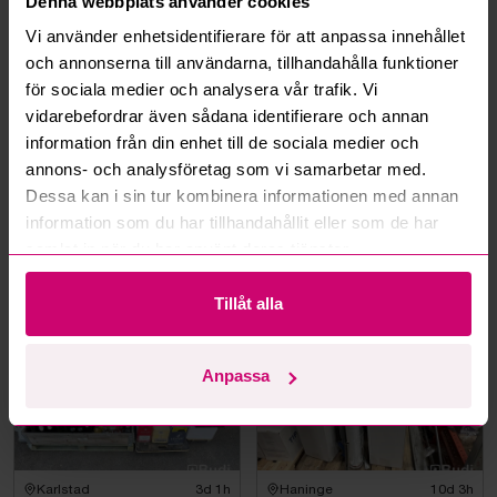
Denna webbplats använder cookies
Hur fungerar budmotorn?
Vi använder enhetsidentifierare för att anpassa innehållet
och annonserna till användarna, tillhandahålla funktioner
Kan jag ångra ett bud?
för sociala medier och analysera vår trafik. Vi
vidarebefordrar även sådana identifierare och annan
Kan ni frakta mina vunna objekt?
information från din enhet till de sociala medier och
annons- och analysföretag som vi samarbetar med.
Läs fler frågor och svar
Dessa kan i sin tur kombinera informationen med annan
information som du har tillhandahållit eller som de har
samlat in när du har använt deras tjänster.
Mer från samma kategori
Tillåt alla
Anpassa
Karlstad
3d 1h
Haninge
10d 3h