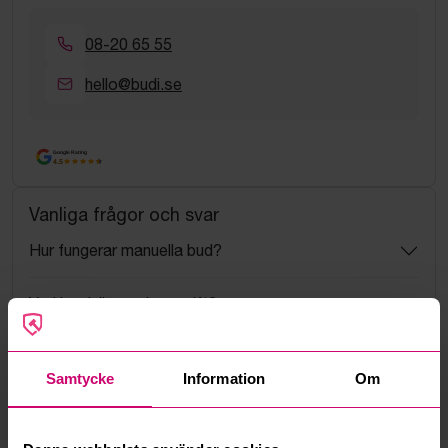
08-20 65 55
hello@budi.se
Google Rating
4.5
Vanliga frågor och svar
Hur fungerar manuella bud?
Vad innebär serviceavgift?
Vad är ett reservationspris?
Samtycke
Information
Om
Hur fungerar maxbud?