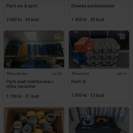
Parti vin & sprit
Diverse packmaterial
3 000 kr
·
24
bud
1 350 kr
·
20
bud
Stockholm
1d 3h
Karlstad
3d 1h
Parti med tvättbackar i
Parti öl
olika varianter
1 050 kr
·
12
bud
1 100 kr
·
21
bud