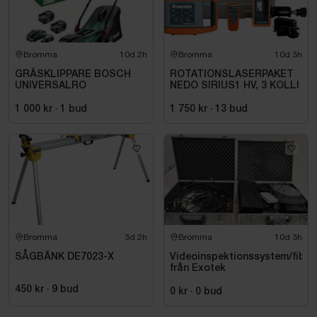
Guided alignment and auto-shoot: once focus is
done, measurement starts automatically.
Automatic pupil size measurement in scotopic and
Bromma
10d 2h
Bromma
10d 3h
photopic light conditions
GRÄSKLIPPARE BOSCH
ROTATIONSLASERPAKET
Tilting and swiveling screen to operate both in
UNIVERSALRO
NEDO SIRIUS1 HV, 3 KOLLI
seated and standing positions
1 000 kr
·
1
bud
1 750 kr
·
13
bud
READY FOR AUTOMATED REFRACTION CHAIN
Can be easily connected to the APH 550
automatic refractor for an automatic transmission
of objective refraction data
Bromma
3d 2h
Bromma
10d 3h
SÅGBÄNK DE7023-X
Videoinspektionssystem/fibe
från Exotek
450 kr
·
9
bud
0 kr
·
0
bud