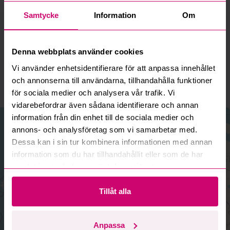
Samtycke
Information
Om
Bromma (Huvudkontor)
Välj anläggning:
Adress:
Denna webbplats använder cookies
Bromma
Vi använder enhetsidentifierare för att anpassa innehållet
Linta Gårdsväg 5A
och annonserna till användarna, tillhandahålla funktioner
168 74 Bromma
för sociala medier och analysera vår trafik. Vi
vidarebefordrar även sådana identifierare och annan
information från din enhet till de sociala medier och
+
annons- och analysföretag som vi samarbetar med.
−
Dessa kan i sin tur kombinera informationen med annan
information som du har tillhandahållit eller som de har
samlat in när du har använt deras tjänster.
Tillåt alla
Anpassa