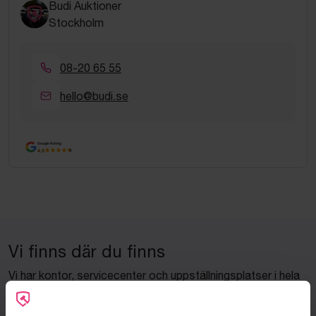
Budi Auktioner
Stockholm
08-20 65 55
hello@budi.se
Google Rating
4.5
Vi finns där du finns
Vi har kontor, servicecenter och uppställningsplatser i hela
Sverige för att kunna hjälpa dig snabbt – var du än befinner
dig.