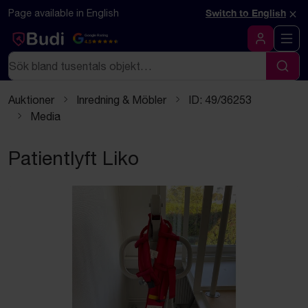
Hoppa till innehåll
×
Page available in English
Switch to English
Google Rating
4.5
Logga in
Sök
Sök
Auktioner
Inredning & Möbler
ID: 49/36253
Media
Patientlyft Liko