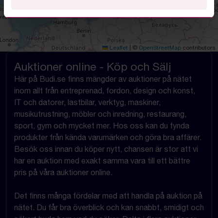
Leaflet
|
©
OpenStreetMap
contributors
Auktioner online - Köp och Sälj
Här på Budi.se finns mängder av auktioner på nätet
inom allt från entreprenad, fordon, design och konst,
IT och datorer, lastbilar, verktyg, maskiner,
musikutrustning, möbler och inredning, restaurang,
sport, gym och mycket mer. Hos oss kan du fynda
produkter från kända varumärken och göra bra affärer.
Besök oss innan du köper nytt, chansen är stor att vi
har en auktion med exakt samma vara till ett bättre
pris på våra auktioner online.
Det finns många fördelar med att handla på auktion på
nätet. Du får bra överblick och kan snabbt, smidigt och