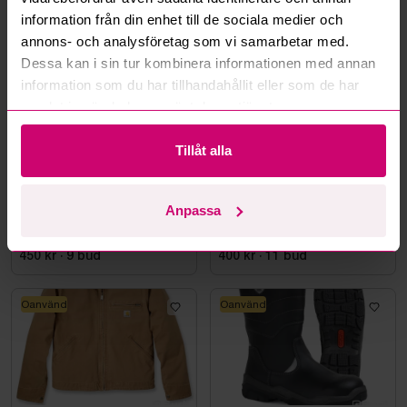
Mer från samma kategori
information från din enhet till de sociala medier och
annons- och analysföretag som vi samarbetar med.
Dessa kan i sin tur kombinera informationen med annan
Oanvänd
Oanvänd
information som du har tillhandahållit eller som de har
samlat in när du har använt deras tjänster.
Tillåt alla
Bromma
8d 19h
Bromma
8d 20h
Anpassa
Skyddskänga Jalas 7198
VÄRMEHUVJACKA
Zenit Evo, stl. 44
MILWAUKEE M12, SVART
HHBL4-0. STL M
450 kr
·
9
bud
400 kr
·
11
bud
Oanvänd
Oanvänd