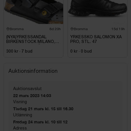
Bromma
8d 20h
Bromma
15d 19h
(NYA)YRKESSANDAL
YRKESSKO SALOMON XA
BIRKENSTOCK MILANO,
PRO, STL. 47
ESD NORMAL LÄST
SVART. STL 42
300 kr
·
7
bud
0 kr
·
0
bud
Auktionsinformation
Auktionsavslut
22 mars 2023 14:03
Visning
Tisdag 21 mars kl. 15 till 16.30
Utlämning
Fredag 24 mars kl. 10 till 12
Adress