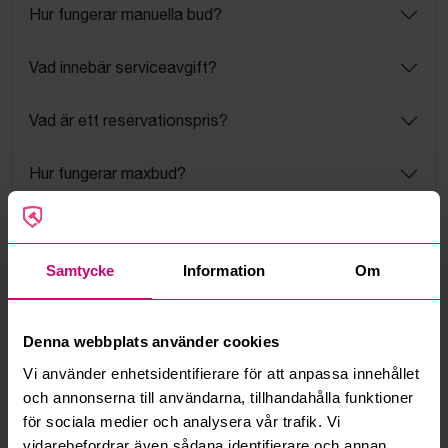
Hur fungerar manuella bud?
Vad innebär serviceavgift?
Vad är ett reservationspris?
Hur fungerar maxbud?
Hur fungerar budmotorn?
Samtycke
Information
Om
Kan jag ångra ett bud?
Kan ni frakta mina vunna objekt?
Denna webbplats använder cookies
Vi använder enhetsidentifierare för att anpassa innehållet
Läs fler frågor och svar
och annonserna till användarna, tillhandahålla funktioner
för sociala medier och analysera vår trafik. Vi
vidarebefordrar även sådana identifierare och annan