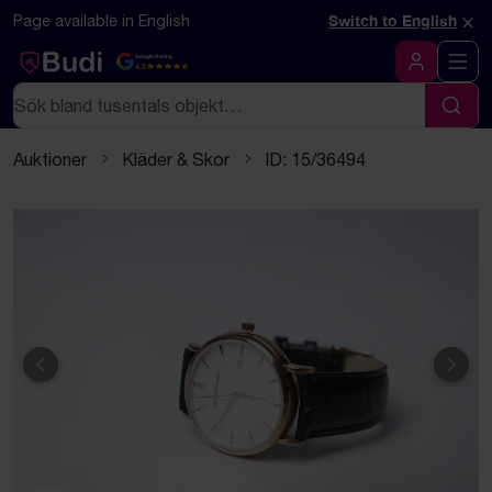
Hoppa till innehåll
Textbaserad (markdown) version av denna sida
×
Page available in English
Switch to English
Google Rating
4.5
Logga in
Sök
Sök
Auktioner
Kläder & Skor
ID: 15/36494
Föregående
Näst