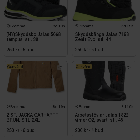
Bromma
8d 19h
Bromma
8d 19h
(NY)Skyddsko Jalas 5668
Skyddskänga Jalas 7198
tempus, stl. 39
Zenit Evo, stl. 44
250 kr
·
5
bud
250 kr
·
5
bud
Oanvänd
Oanvänd
Bromma
8d 19h
Bromma
8d 19h
2 ST. JACKA CARHARTT
Arbetsstövlar Jalas 1822,
BRUN. STL 2XL
vinter O2, svart. stl. 45
250 kr
·
6
bud
200 kr
·
4
bud