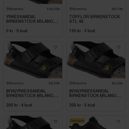
Bromma
15d 20h
Bromma
8d 19h
YRKESSANDAL
TOFFLOR BIRKENSTOCK.
BIRKENSTOCK MILANO,
STL 46
SVART STL. 38
0 kr
·
0
bud
150 kr
·
3
bud
Bromma
8d 20h
Bromma
8d 20h
(NYA)YRKESSANDAL
(NYA)YRKESSANDAL
BIRKENSTOCK MILANO,
BIRKENSTOCK MILANO,
ESD NORMAL LÄST
ESD NORMAL LÄST
SVART. STL 42
SVART. STL 42
200 kr
·
4
bud
200 kr
·
5
bud
Oanvänd