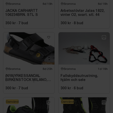
Bromma
8d 19h
Bromma
8d 18h
JACKA CARHARTT
Arbetsstövlar Jalas 1822,
106234BRN. STL S
vinter O2, svart. stl. 44
350 kr
·
7
bud
300 kr
·
8
bud
Bromma
8d 20h
Bromma
1d 18h
(NYA)YRKESSANDAL
Fallskyddsutrustning,
BIRKENSTOCK MILANO,
hjälm och sele
ESD NORMAL LÄST
SVART. STL 42
300 kr
·
7
bud
300 kr
·
6
bud
Oanvänd
Oanvänd