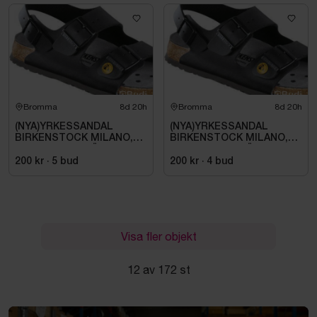
Bromma
8d 20h
Bromma
8d 20h
(NYA)YRKESSANDAL
(NYA)YRKESSANDAL
BIRKENSTOCK MILANO,
BIRKENSTOCK MILANO,
ESD NORMAL LÄST
ESD NORMAL LÄST
SVART. STL 42
SVART. STL 42
200 kr
·
5
bud
200 kr
·
4
bud
Visa fler objekt
12 av 172 st