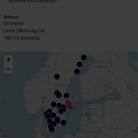
Bromma (Huvudkontor)
Välj anläggning:
Adress:
Bromma
Linta Gårdsväg 5A
168 74 Bromma
+
−