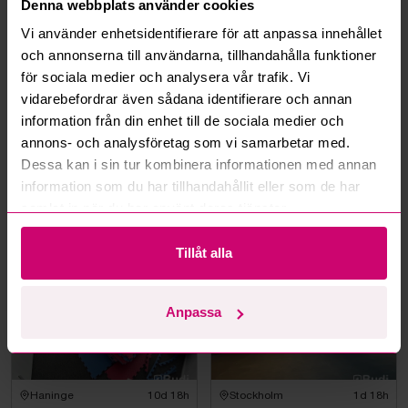
Denna webbplats använder cookies
Hur fungerar budmotorn?
Vi använder enhetsidentifierare för att anpassa innehållet
Kan jag ångra ett bud?
och annonserna till användarna, tillhandahålla funktioner
för sociala medier och analysera vår trafik. Vi
vidarebefordrar även sådana identifierare och annan
Kan ni frakta mina vunna objekt?
information från din enhet till de sociala medier och
annons- och analysföretag som vi samarbetar med.
Läs fler frågor och svar
Dessa kan i sin tur kombinera informationen med annan
information som du har tillhandahållit eller som de har
samlat in när du har använt deras tjänster.
Mer från samma kategori
Tillåt alla
Anpassa
Haninge
10d 18h
Stockholm
1d 18h