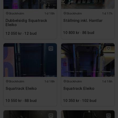
Stockholm
1d 18h
Stockholm
1d 17h
Dubbelsidig Squatrack
Ställning inkl. Hantlar
Eleiko
10 800 kr
·
86
bud
12 050 kr
·
12
bud
Stockholm
1d 18h
Stockholm
1d 18h
Squatrack Eleiko
Squatrack Eleiko
10 550 kr
·
88
bud
10 350 kr
·
102
bud