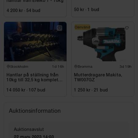
hantlar från Eleiko 1 - 10kg
50 kr
·
1
bud
4 200 kr
·
54
bud
Oanvänd
Stockholm
1d 16h
Bromma
3d 19h
Hantlar på ställning från
Mutterdragare Makita,
10kg till 32,5 kg komplett
TW007GZ
set
14 050 kr
·
107
bud
1 250 kr
·
21
bud
Auktionsinformation
Auktionsavslut
22 mars 2023 14:03