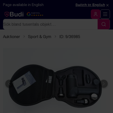
Hoppa till innehåll
Textbaserad (markdown) version av denna sida
×
Page available in English
Switch to English
Google Rating
4.5
Logga in
Sök
Sök
Auktioner
Sport & Gym
ID: 9/36985
Föregående
Näst