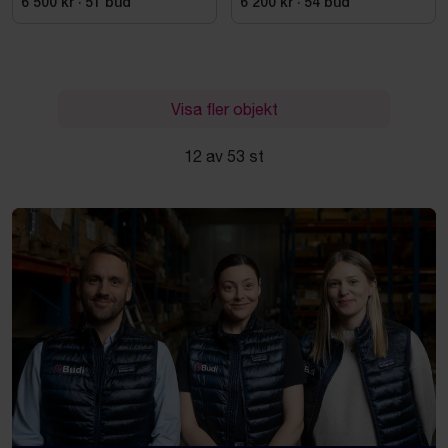
6 500 kr
·
51
bud
6 200 kr
·
54
bud
Visa fler objekt
12 av 53 st