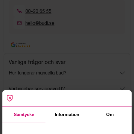
08-20 65 55
hello@budi.se
Google Rating
4.5
Vanliga frågor och svar
Hur fungerar manuella bud?
Vad innebär serviceavgift?
Vad är ett reservationspris?
Samtycke
Information
Om
Hur fungerar maxbud?