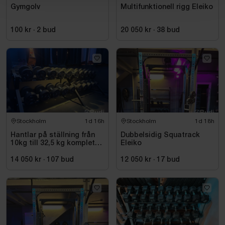
Gymgolv
Multifunktionell rigg Eleiko
100 kr
·
2
bud
20 050 kr
·
38
bud
Stockholm
1d 16h
Stockholm
1d 18h
Hantlar på ställning från
Dubbelsidig Squatrack
10kg till 32,5 kg komplett
Eleiko
set
14 050 kr
·
107
bud
12 050 kr
·
17
bud