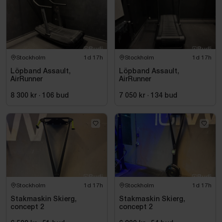
Stockholm
1d 17h
Stockholm
1d 17h
Löpband Assault,
Löpband Assault,
AirRunner
AirRunner
8 300 kr
·
106
bud
7 050 kr
·
134
bud
Stockholm
1d 17h
Stockholm
1d 17h
Stakmaskin Skierg,
Stakmaskin Skierg,
concept 2
concept 2