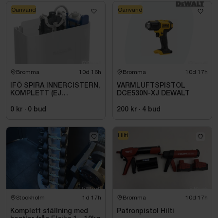
Oanvänd
Oanvänd
Bromma
10d 16h
Bromma
10d 17h
IFÖ SPIRA INNERCISTERN,
VARMLUFTSPISTOL
KOMPLETT (EJ
DCE530N-XJ DEWALT
SPOKNAPP)
0 kr
·
0
bud
200 kr
·
4
bud
Hilti
Stockholm
1d 17h
Bromma
10d 17h
Komplett ställning med
Patronpistol Hilti