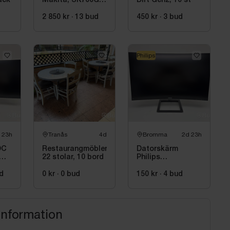
ack
Makita, SK700GD,
Dirt Gen2, 10 st
Grön
2 850 kr
·
13
bud
450 kr
·
3
bud
Philips
 23h
Tranås
4d
Bromma
2d 23h
OC
Restaurangmöbler,
Datorskärm
22 stolar, 10 bord
Philips
325E1C/00, 32
tum, välvd
d
0 kr
·
0
bud
150 kr
·
4
bud
information