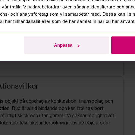
vår trafik. Vi vidarebefordrar även sådana identifierare och anna
nnons- och analysföretag som vi samarbetar med. Dessa kan i sin
har tillhandahållit eller som de har samlat in när du har använt 
Anpassa
tionsvillkor
js objekt på uppdrag av konkursbon, finansbolag och
tion. Bud är alltid bindande och kan inte tas bort.
befintligt skick och utan garanti. Vi saknar möjlighet att
aljerade tekniska undersökningar av de objekt som