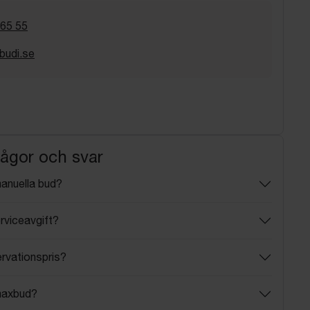
 65 55
budi.se
rågor och svar
manuella bud?
rviceavgift?
ervationspris?
maxbud?