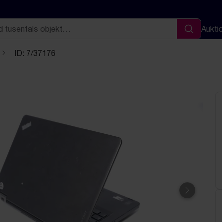
Aukti
Sök
ID: 7/37176
Nästa