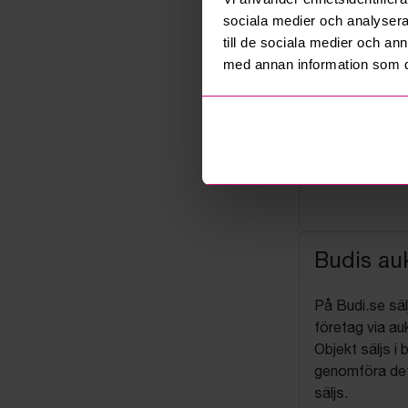
sociala medier och analysera 
till de sociala medier och a
med annan information som du 
Budis auk
På Budi.se säl
företag via auk
Objekt säljs i 
genomföra det
säljs.