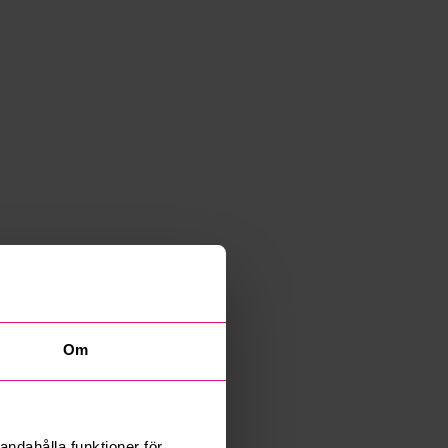
Om
andahålla funktioner för