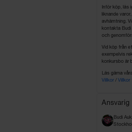
Inför köp, läs
liknande varor
avhämtning. Vi
kontakta Budi 
och genomföra 
Vid köp från et
exempelvis rek
konkursbo är b
Läs gärna våra 
Villkor
/
Villkor
Ansvarig
Budi Auk
Stockho