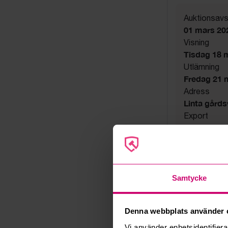
Auktionsavs
01 mars 20
Visning
Tisdag 18 m
Utlämning
Fredag 21 m
Adress
Linta gård
Export
Not allowe
Övrigt
Utsatta håll
Säljare
Konkursbo
Samtycke
Denna webbplats använder 
Vi använder enhetsidentifierar