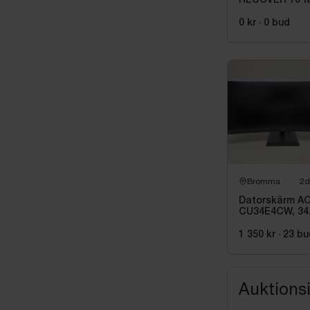
RECOVER 10 f
0 kr
·
0
bud
Bromma
2d
Datorskärm A
CU34E4CW, 34
tum
1 350 kr
·
23
bu
Auktions