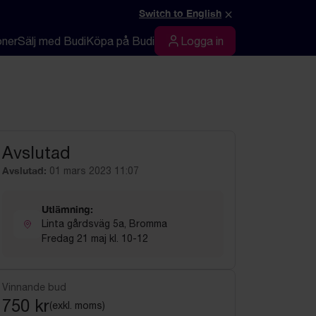
×
Switch to English
oner
Sälj med Budi
Köpa på Budi
Logga in
Logga in
Avslutad
Avslutad:
01 mars 2023 11:07
Utlämning:
Linta gårdsväg 5a, Bromma
Fredag 21 maj kl. 10-12
Vinnande bud
750 kr
(exkl. moms)