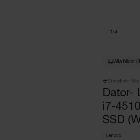
1
/
4
Alla bilder
(4
Stockholm, St
Dator-
i7-451
SSD (W
Lenovo