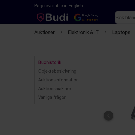
Hoppa till innehåll
Textbaserad (markdown) version av denna sida
Page available in English
Sök
Google Rating
4.5
Auktioner
Elektronik & IT
Laptops
Budhistorik
Objektsbeskrivning
Auktionsinformation
Auktionsmäklare
Vanliga frågor
Föregående