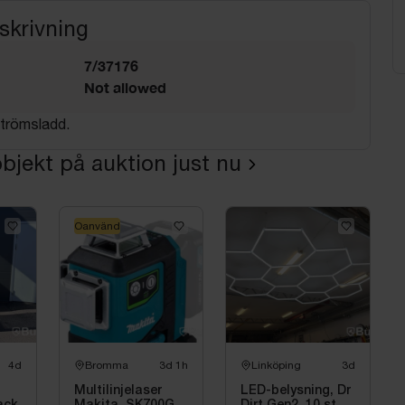
skrivning
7/37176
Not allowed
trömsladd.
bjekt på auktion just nu
Oanvänd
4d
Bromma
3d 1h
Linköping
3d
Multilinjelaser
LED-belysning, Dr