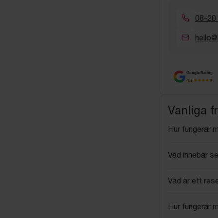
08-20
hello@
Google Rating
4.5
Vanliga f
Hur fungerar 
Vad innebär se
Vad är ett res
Hur fungerar 