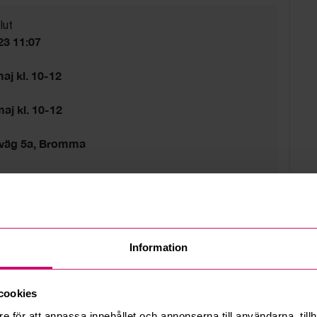
lut
23 11:07
aj kl. 10-12
aj kl. 10-12
sväg 5a, Bromma
d
tider gäller.
Information
cookies
e för att anpassa innehållet och annonserna till användarna, tillh