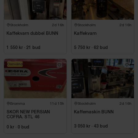
Stockholm
2d 16h
Stockholm
2d 16h
Kaffekvarn dubbel BUNN
Kaffekvarn
1 550 kr
·
21
bud
5 750 kr
·
62
bud
Oanvänd
Bromma
11d 15h
Stockholm
2d 16h
SKOR NEW PERSIAN
Kaffemaskin BUNN
COFRA. STL 46
3 050 kr
·
43
bud
0 kr
·
0
bud