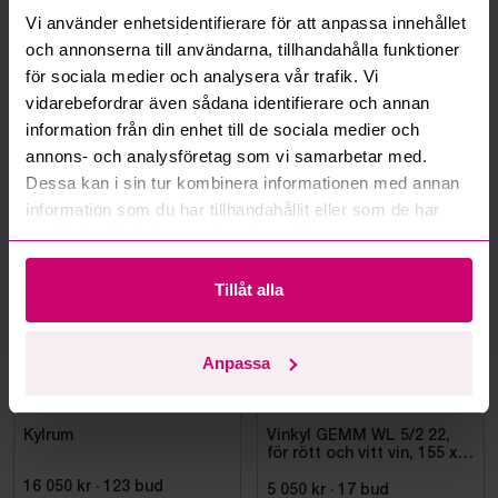
Vi använder enhetsidentifierare för att anpassa innehållet
Kan ni frakta mina vunna objekt?
och annonserna till användarna, tillhandahålla funktioner
för sociala medier och analysera vår trafik. Vi
Läs fler frågor och svar
vidarebefordrar även sådana identifierare och annan
information från din enhet till de sociala medier och
annons- och analysföretag som vi samarbetar med.
Dessa kan i sin tur kombinera informationen med annan
Mer från samma kategori
information som du har tillhandahållit eller som de har
samlat in när du har använt deras tjänster.
Tillåt alla
Anpassa
Falun
4d 17h
Stockholm
11d 17h
Kylrum
Vinkyl GEMM WL 5/2 22,
för rött och vitt vin, 155 x
220 cm
16 050 kr
·
123
bud
5 050 kr
·
17
bud