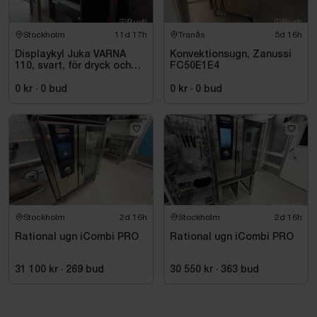
Stockholm
11d 17h
Tranås
5d 16h
Displaykyl Juka VARNA
Konvektionsugn, Zanussi
110, svart, för dryck och
FC50E1E4
takeaway
0 kr
·
0
bud
0 kr
·
0
bud
Stockholm
2d 16h
Stockholm
2d 16h
Rational ugn iCombi PRO
Rational ugn iCombi PRO
31 100 kr
·
269
bud
30 550 kr
·
363
bud