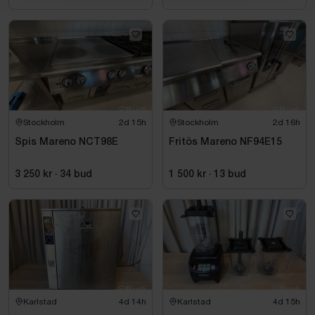
Stockholm
2d 15h
Stockholm
2d 16h
Spis Mareno NCT98E
Fritös Mareno NF94E15
3 250 kr
·
34
bud
1 500 kr
·
13
bud
Karlstad
4d 14h
Karlstad
4d 15h