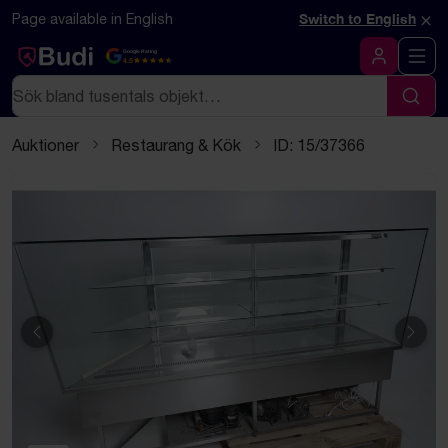
Hoppa till innehåll
Textbaserad (markdown) version av denna sida
×
Page available in English
Switch to English
Google Rating
4.5
Logga in
Sök
Sök
Auktioner
Restaurang & Kök
ID: 15/37366
Föregående
Näst