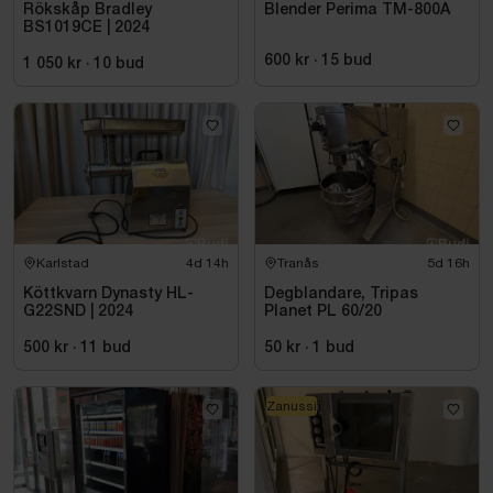
Rökskåp Bradley
Blender Perima TM-800A
BS1019CE | 2024
600 kr
·
15
bud
1 050 kr
·
10
bud
Karlstad
4d 14h
Tranås
5d 16h
Köttkvarn Dynasty HL-
Degblandare, Tripas
G22SND | 2024
Planet PL 60/20
500 kr
·
11
bud
50 kr
·
1
bud
Zanussi