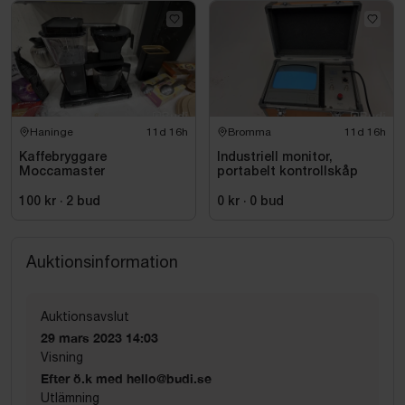
Haninge
11d 16h
Bromma
11d 16h
Kaffebryggare
Industriell monitor,
Moccamaster
portabelt kontrollskåp
100 kr
·
2
bud
0 kr
·
0
bud
Auktionsinformation
Auktionsavslut
29 mars 2023 14:03
Visning
Efter ö.k med hello@budi.se
Utlämning