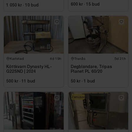
600 kr
·
15
bud
1 050 kr
·
10
bud
Karlstad
4d 19h
Tranås
5d 21h
Köttkvarn Dynasty HL-
Degblandare, Tripas
G22SND | 2024
Planet PL 60/20
500 kr
·
11
bud
50 kr
·
1
bud
Zanussi