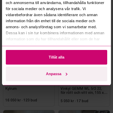
Kan ni frakta mina vunna objekt?
och annonserna till användarna, tillhandahålla funktioner
för sociala medier och analysera vår trafik. Vi
Läs fler frågor och svar
vidarebefordrar även sådana identifierare och annan
information från din enhet till de sociala medier och
annons- och analysföretag som vi samarbetar med.
Mer från samma kategori
Dessa kan i sin tur kombinera informationen med annan
information som du har tillhandahållit eller som de har
samlat in när du har använt deras tjänster.
Tillåt alla
Anpassa
Falun
4d 22h
Stockholm
11d 22h
Kylrum
Vinkyl GEMM WL 5/2 22,
för rött och vitt vin, 155 x
220 cm
16 050 kr
·
123
bud
5 050 kr
·
17
bud