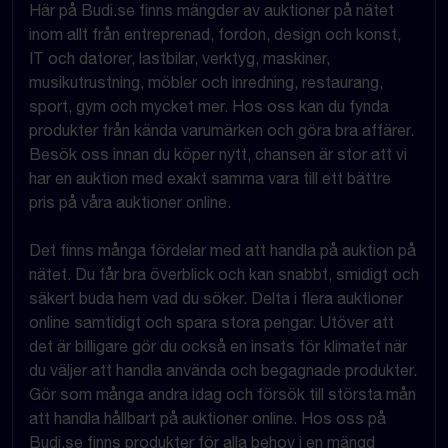
Här på Budi.se finns mängder av auktioner på nätet
inom allt från entreprenad, fordon, design och konst,
IT och datorer, lastbilar, verktyg, maskiner,
musikutrustning, möbler och inredning, restaurang,
sport, gym och mycket mer. Hos oss kan du fynda
produkter från kända varumärken och göra bra affärer.
Besök oss innan du köper nytt, chansen är stor att vi
har en auktion med exakt samma vara till ett bättre
pris på våra auktioner online.
Det finns många fördelar med att handla på auktion på
nätet. Du får bra överblick och kan snabbt, smidigt och
säkert buda hem vad du söker. Delta i flera auktioner
online samtidigt och spara stora pengar. Utöver att
det är billigare gör du också en insats för klimatet när
du väljer att handla använda och begagnade produkter.
Gör som många andra idag och försök till största mån
att handla hållbart på auktioner online. Hos oss på
Budi.se finns produkter för alla behov i en mängd