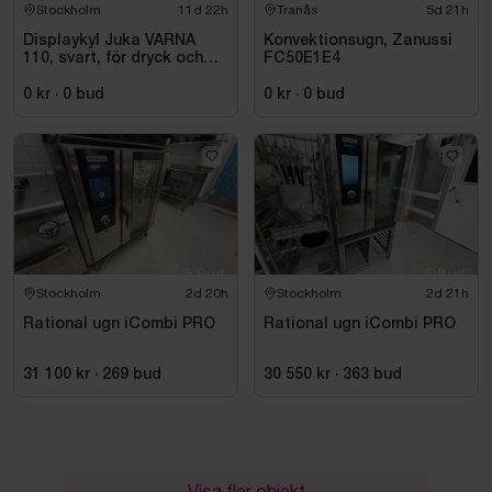
Stockholm
11d 22h
Tranås
5d 21h
Displaykyl Juka VARNA
Konvektionsugn, Zanussi
110, svart, för dryck och
FC50E1E4
takeaway
0 kr
·
0
bud
0 kr
·
0
bud
Stockholm
2d 20h
Stockholm
2d 21h
Rational ugn iCombi PRO
Rational ugn iCombi PRO
31 100 kr
·
269
bud
30 550 kr
·
363
bud
Visa fler objekt