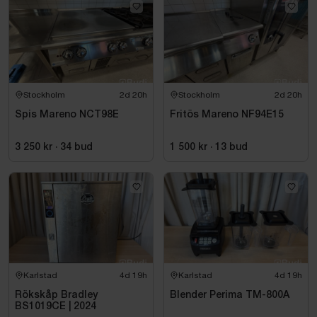
Stockholm
2d 20h
Stockholm
2d 20h
Spis Mareno NCT98E
Fritös Mareno NF94E15
3 250 kr
·
34
bud
1 500 kr
·
13
bud
Karlstad
4d 19h
Karlstad
4d 19h
Rökskåp Bradley
Blender Perima TM-800A
BS1019CE | 2024