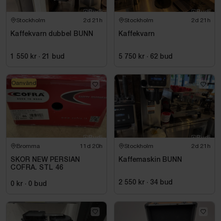
Stockholm
2d 21h
Stockholm
2d 21h
Kaffekvarn dubbel BUNN
Kaffekvarn
1 550 kr
·
21
bud
5 750 kr
·
62
bud
Oanvänd
Bromma
11d 20h
Stockholm
2d 21h
SKOR NEW PERSIAN
Kaffemaskin BUNN
COFRA. STL 46
2 550 kr
·
34
bud
0 kr
·
0
bud