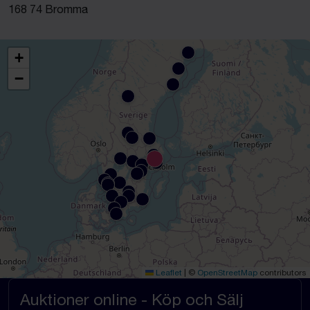
168 74 Bromma
+
−
Leaflet
|
©
OpenStreetMap
contributors
Auktioner online - Köp och Sälj