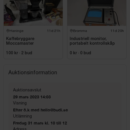
Haninge
11d 21h
Bromma
11d 20h
Kaffebryggare
Industriell monitor,
Moccamaster
portabelt kontrollskåp
100 kr
·
2
bud
0 kr
·
0
bud
Auktionsinformation
Auktionsavslut
29 mars 2023 14:03
Visning
Efter ö.k med hello@budi.se
Utlämning
Fredag 31 mars kl. 10 till 12
Adress