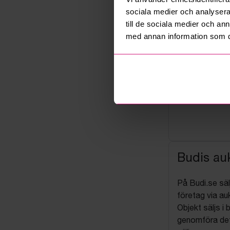
sociala medier och analysera 
till de sociala medier och a
med annan information som du 
Budis auk
På Budi.se säl
företag via auk
Objekt säljs i 
genomföra det