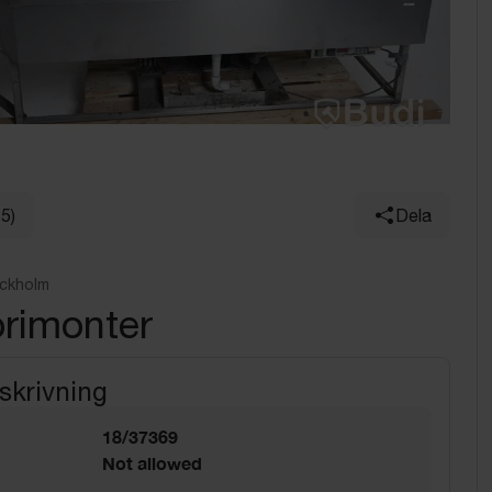
15)
Dela
ockholm
orimonter
skrivning
18/37369
Not allowed