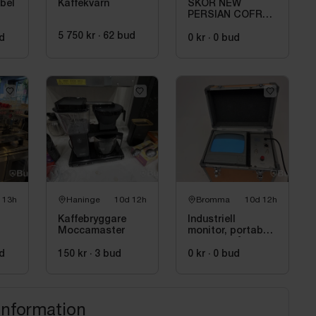
bel
Kaffekvarn
SKOR NEW
PERSIAN COFRA.
STL 46
5 750 kr
·
62
bud
d
0 kr
·
0
bud
 13h
Haninge
10d 12h
Bromma
10d 12h
Kaffebryggare
Industriell
Moccamaster
monitor, portabelt
kontrollskåp
d
150 kr
·
3
bud
0 kr
·
0
bud
information