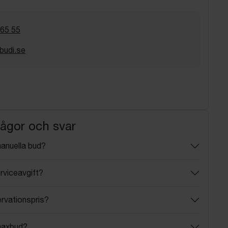
 65 55
budi.se
rågor och svar
manuella bud?
rviceavgift?
ervationspris?
maxbud?