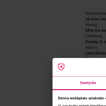
Auktionsavs
29 mars 20
Visning
Efter ö.k m
Utlämning
Fredag 31 ma
Adress
Linta Gård
Export
Not allowe
Övrigt
Utsatta håll
Säljare
Samtycke
Konkursbo
Denna webbplats använder 
Vi använder enhetsidentifierar