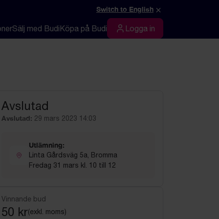
×
Switch to English
oner
Sälj med Budi
Köpa på Budi
Logga in
Logga in
Avslutad
Avslutad:
29 mars 2023 14:03
Utlämning:
Linta Gårdsväg 5a, Bromma
Fredag 31 mars kl. 10 till 12
Vinnande bud
50 kr
(exkl. moms)