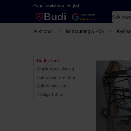
Hoppa till innehåll
Textbaserad (markdown) version av denna sida
Page available in English
Sök
Google Rating
4.5
Auktioner
Restaurang & Kök
Kyldis
Budhistorik
Objektsbeskrivning
Auktionsinformation
Auktionsmäklare
Vanliga frågor
Föregående