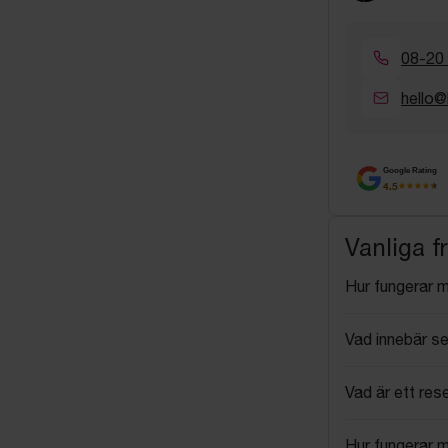
08-20
hello@
Google Rating
4.5
Vanliga f
Hur fungerar 
Vad innebär se
Vad är ett res
Hur fungerar 