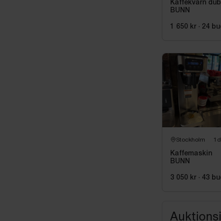
Kaffekvarn dub
BUNN
1 650 kr
·
24
bu
Stockholm
1d
Kaffemaskin
BUNN
3 050 kr
·
43
bu
Auktions