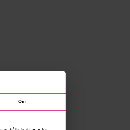
Om
andahålla funktioner för