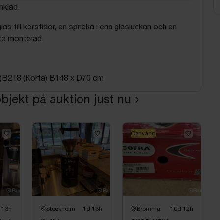
nklad.
as till korstidor, en spricka i ena glasluckan och en
nte monterad.
)B218 (Korta) B148 x D70 cm
bjekt på auktion just nu
Oanvänd
 13h
Stockholm
1d 13h
Bromma
10d 12h