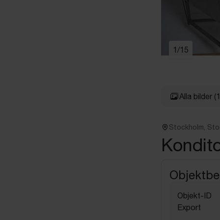
1
/
15
Alla bilder
(
Stockholm, St
Kondit
Objektbe
Objekt-ID
Export