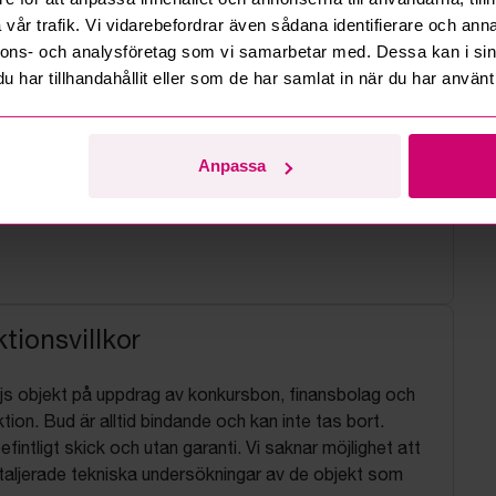
vår trafik. Vi vidarebefordrar även sådana identifierare och anna
nnons- och analysföretag som vi samarbetar med. Dessa kan i sin
har tillhandahållit eller som de har samlat in när du har använt 
Anpassa
tionsvillkor
js objekt på uppdrag av konkursbon, finansbolag och
tion. Bud är alltid bindande och kan inte tas bort.
befintligt skick och utan garanti. Vi saknar möjlighet att
aljerade tekniska undersökningar av de objekt som