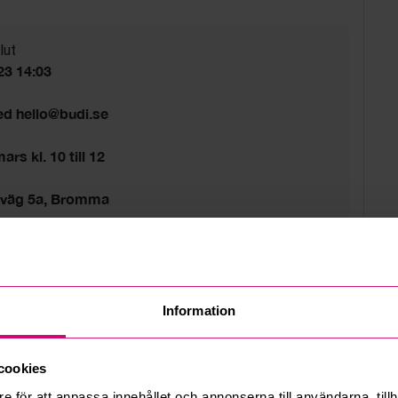
lut
23 14:03
ed hello@budi.se
rs kl. 10 till 12
sväg 5a, Bromma
d
tider gäller.
Information
cookies
e för att anpassa innehållet och annonserna till användarna, tillh