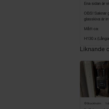
Ena sidan är vi
OBS! Saknar gl
glasskiva är i
Mått ca:
H130 x (Långa
Liknande o
Stockholm
1d