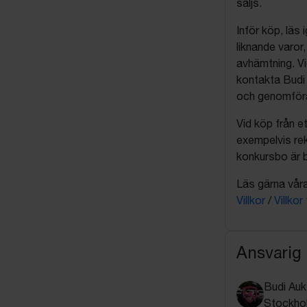
säljs.
Inför köp, läs
liknande varor
avhämtning. Vi
kontakta Budi 
och genomföra 
Vid köp från et
exempelvis rek
konkursbo är b
Läs gärna våra 
Villkor
/
Villkor
Ansvarig
Budi Auk
Stockho