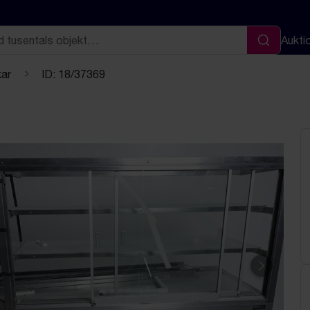
Aukti
Sök
kar
ID: 18/37369
Nästa