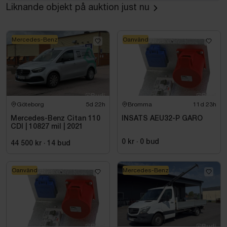
Liknande objekt på auktion just nu
Mercedes-Benz
Oanvänd
Göteborg
5d 22h
Bromma
11d 23h
Mercedes-Benz Citan 110
INSATS AEU32-P GARO
CDI | 10827 mil | 2021
0 kr
·
0
bud
44 500 kr
·
14
bud
Oanvänd
Mercedes-Benz