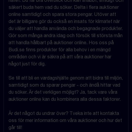
nätet. Du får bra överblick och kan snabbt, smidigt och
säkert buda hem vad du söker. Delta i flera auktioner
online samtidigt och spara stora pengar. Utöver att
det är billigare gör du också en insats för klimatet när
du väljer att handla använda och begagnade produkter.
Gör som många andra idag och försök till största mån
att handla hållbart på auktioner online. Hos oss på
Budi.se finns produkter för alla behov i en mängd
områden och vi är säkra på att våra auktioner har
något just för dig.
Se till att bli en vardagshjälte genom att bidra till miljön,
samtidigt som du sparar pengar - och ändå hittar vad
du söker. Är det verkligen möjligt? Ja, tack vare våra
auktioner online kan du kombinera alla dessa faktorer.
Är det något du undrar över? Tveka inte att kontakta
oss för mer information om våra auktioner och hur det
går till!