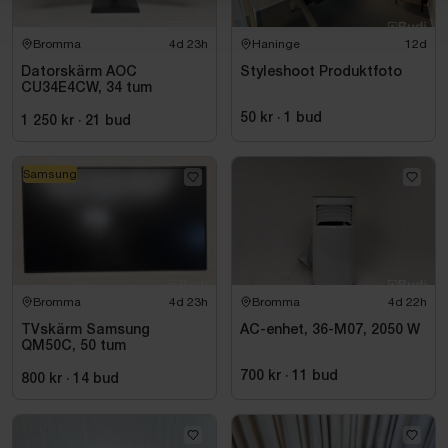
Bromma
4d 23h
Haninge
12d
Datorskärm AOC
Styleshoot Produktfoto
CU34E4CW, 34 tum
50 kr
·
1
bud
1 250 kr
·
21
bud
Samsung
Bromma
4d 23h
Bromma
4d 22h
TVskärm Samsung
AC-enhet, 36-M07, 2050 W
QM50C, 50 tum
700 kr
·
11
bud
800 kr
·
14
bud