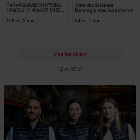
TVÅVÄGSRADIO HYTERA
Streckkodsläsare
HP605 UHF 400-527 MHZ
Datalogic med laddstation
IP67 KONRADSSON
100 kr
·
2
bud
50 kr
·
1
bud
Visa fler objekt
12 av 30 st