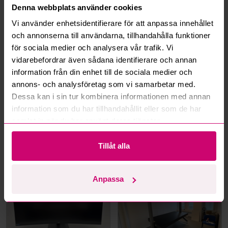
Hur fungerar maxbud?
Denna webbplats använder cookies
Vi använder enhetsidentifierare för att anpassa innehållet
Hur fungerar budmotorn?
och annonserna till användarna, tillhandahålla funktioner
för sociala medier och analysera vår trafik. Vi
vidarebefordrar även sådana identifierare och annan
Kan jag ångra ett bud?
information från din enhet till de sociala medier och
annons- och analysföretag som vi samarbetar med.
Kan ni frakta mina vunna objekt?
Dessa kan i sin tur kombinera informationen med annan
information som du har tillhandahållit eller som de har
Läs fler frågor och svar
samlat in när du har använt deras tjänster.
Tillåt alla
Mer från samma kategori
Anpassa