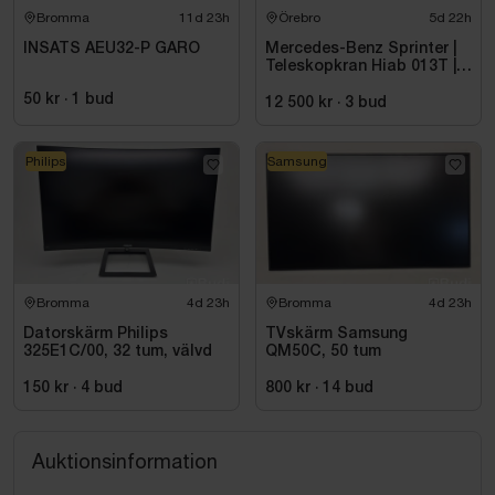
Bromma
11d 23h
Örebro
5d 22h
INSATS AEU32-P GARO
Mercedes-Benz Sprinter |
Teleskopkran Hiab 013T |
2015
50 kr
·
1
bud
12 500 kr
·
3
bud
Philips
Samsung
Bromma
4d 23h
Bromma
4d 23h
Datorskärm Philips
TVskärm Samsung
325E1C/00, 32 tum, välvd
QM50C, 50 tum
150 kr
·
4
bud
800 kr
·
14
bud
Auktionsinformation