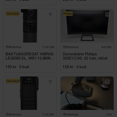
Oanvänd
Philips
Bromma
11d 23h
Bromma
4d 23h
BASTUAGGREGAT HARVIA
Datorskärm Philips
LEGEND EL, WIFI 10,8KW
325E1C/00, 32 tum, välvd
SVART 9-18M3
150 kr
·
3
bud
150 kr
·
4
bud
Oanvänd
Bromma
11d 22h
Haninge
12d