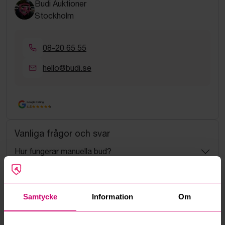
Budi Auktioner
Stockholm
08-20 65 55
hello@budi.se
Google Rating
4.5
Vanliga frågor och svar
Hur fungerar manuella bud?
Vad innebär serviceavgift?
Samtycke
Information
Om
Vad är ett reservationspris?