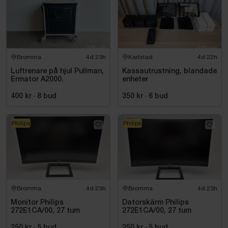
Bromma
4d 23h
Karlstad
4d 22h
Luftrenare på hjul Pullman,
Kassautrustning, blandade
Ermator A2000.
enheter
400 kr
·
8
bud
350 kr
·
6
bud
Philips
Philips
Bromma
4d 23h
Bromma
4d 23h
Monitor Philips
Datorskärm Philips
272E1CA/00, 27 tum
272E1CA/00, 27 tum
250 kr
·
5
bud
250 kr
·
5
bud