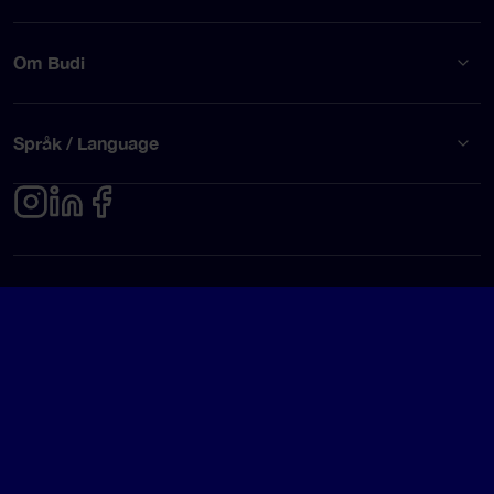
Om Budi
Språk / Language
Integritetspolicy
Användarvillkor
© Budi AB 2026
Google Rating
4.5