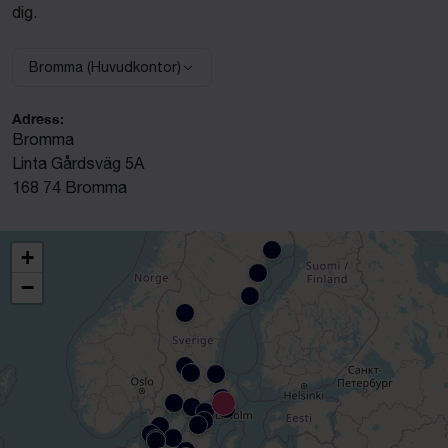
dig.
Bromma (Huvudkontor)
Välj anläggning:
Adress:
Bromma
Linta Gårdsväg 5A
168 74 Bromma
+
−