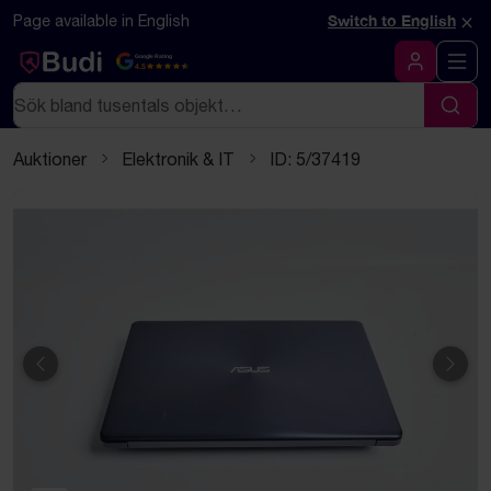
Hoppa till innehåll
Textbaserad (markdown) version av denna sida
×
Page available in English
Switch to English
Google Rating
4.5
Logga in
Sök
Sök
Auktioner
Elektronik & IT
ID: 5/37419
Föregående
Näst