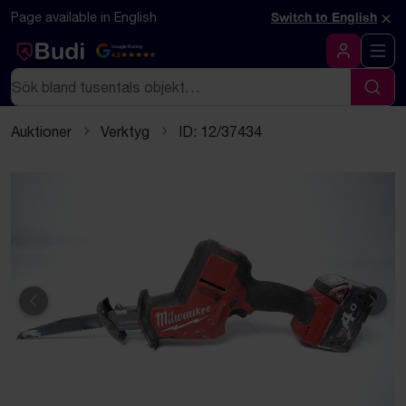
Hoppa till innehåll
Textbaserad (markdown) version av denna sida
×
Page available in English
Switch to English
Google Rating
4.5
Logga in
Sök
Sök
Auktioner
Verktyg
ID: 12/37434
Föregående
Näst