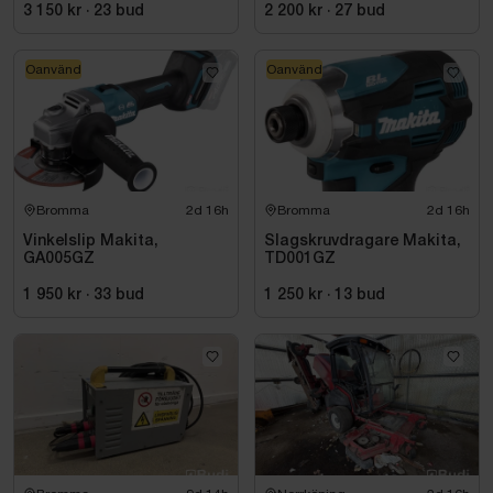
FSSM-121 | Oanvänd
3 150 kr
·
23
bud
2 200 kr
·
27
bud
Oanvänd
Oanvänd
Bromma
2d 16h
Bromma
2d 16h
Vinkelslip Makita,
Slagskruvdragare Makita,
GA005GZ
TD001GZ
1 950 kr
·
33
bud
1 250 kr
·
13
bud