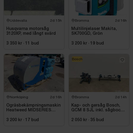
Uddevalla
2d 15h
Bromma
2d 16h
Husqvarna motorsåg
Multilinjelaser Makita,
3120XP, med långt svärd
SK700GD, Grön
3 350 kr
·
11
bud
3 200 kr
·
19
bud
Bosch
Norrköping
2d 16h
Bromma
2d 14h
Ogräsbekämpningsmaskin
Kap- och gersåg Bosch,
Heatweed MIDSERIES
GCM 8 SJL inkl. sågbock
22/8, -2015
Bosch, GTA 2500
3 200 kr
·
17
bud
2 050 kr
·
35
bud