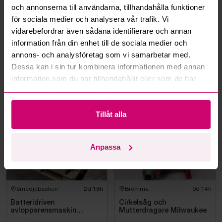
Kan jag ångra ett bud?
och annonserna till användarna, tillhandahålla funktioner
för sociala medier och analysera vår trafik. Vi
Kan ni frakta mina vunna objekt?
vidarebefordrar även sådana identifierare och annan
information från din enhet till de sociala medier och
Läs fler frågor och svar
annons- och analysföretag som vi samarbetar med.
Dessa kan i sin tur kombinera informationen med annan
information som du har tillhandahållit eller som de har
samlat in när du har använt deras tjänster.
Mer från samma kategori
Tillåt alla
Milwaukee
Milwaukee
Anpassa
Smedjebacken
2d 18h
Bromma
9d 14h
Batteridriven
Cirkelsåg och
avloppsrensmaskin
Mutterdragare Milwaukee
Milwaukee M18 FUEL M18