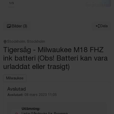
1
/
3
Bilder
(3)
Dela
Stockholm, Stockholm
Tigersåg - Milwaukee M18 FHZ
ink batteri (Obs! Batteri kan vara
urladdat eller trasigt)
Milwaukee
Avslutad
Avslutad:
08 mars 2023 11:05
Utlämning:
Linta Gårdsväg 5a, Bromma