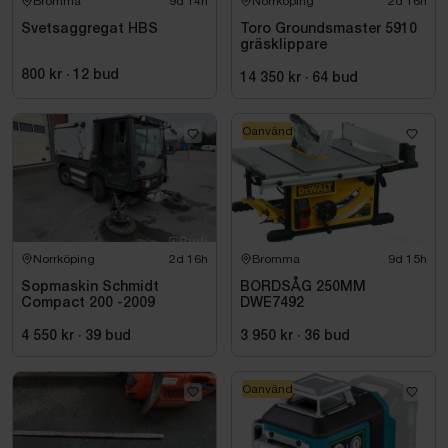
Bromma
9d 14h
Norrköping
2d 16h
Svetsaggregat HBS
Toro Groundsmaster 5910
gräsklippare
800 kr
·
12
bud
14 350 kr
·
64
bud
Oanvänd
Norrköping
2d 16h
Bromma
9d 15h
Sopmaskin Schmidt
BORDSÅG 250MM
Compact 200 -2009
DWE7492
4 550 kr
·
39
bud
3 950 kr
·
36
bud
Oanvänd