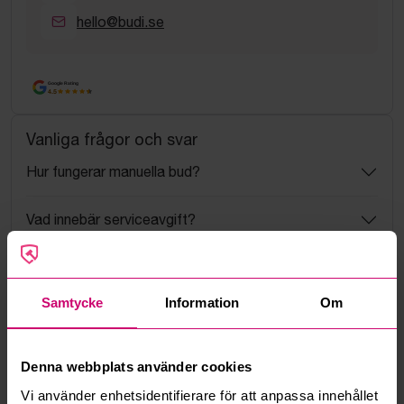
hello@budi.se
Google Rating
4.5
Vanliga frågor och svar
Hur fungerar manuella bud?
Vad innebär serviceavgift?
Vad är ett reservationspris?
Samtycke
Information
Om
Hur fungerar maxbud?
Hur fungerar budmotorn?
Denna webbplats använder cookies
Vi använder enhetsidentifierare för att anpassa innehållet