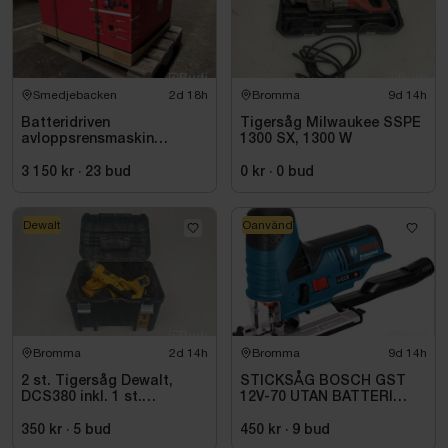
Smedjebacken
2d 18h
Bromma
9d 14h
Batteridriven
Tigersåg Milwaukee SSPE
avloppsrensmaskin
1300 SX, 1300 W
Milwaukee M18 FUEL M18
FSSM-121 | Oanvänd
3 150 kr
·
23
bud
0 kr
·
0
bud
Dewalt
Oanvänd
Bromma
2d 14h
Bromma
9d 14h
2 st. Tigersåg Dewalt,
STICKSÅG BOSCH GST
DCS380 inkl. 1 st.
12V-70 UTAN BATTERI
Vinkelslip Dewalt, DC411
OCH LADDARE
350 kr
·
5
bud
450 kr
·
9
bud