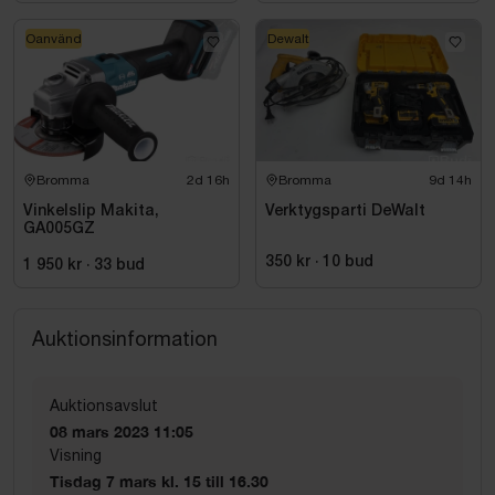
Oanvänd
Dewalt
Bromma
2d 16h
Bromma
9d 14h
Vinkelslip Makita,
Verktygsparti DeWalt
GA005GZ
350 kr
·
10
bud
1 950 kr
·
33
bud
Auktionsinformation
Auktionsavslut
08 mars 2023 11:05
Visning
Tisdag 7 mars kl. 15 till 16.30