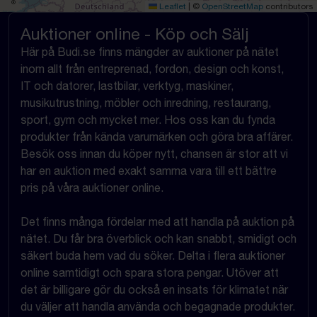
Leaflet
|
©
OpenStreetMap
contributors
Auktioner online - Köp och Sälj
Här på Budi.se finns mängder av auktioner på nätet
inom allt från entreprenad, fordon, design och konst,
IT och datorer, lastbilar, verktyg, maskiner,
musikutrustning, möbler och inredning, restaurang,
sport, gym och mycket mer. Hos oss kan du fynda
produkter från kända varumärken och göra bra affärer.
Besök oss innan du köper nytt, chansen är stor att vi
har en auktion med exakt samma vara till ett bättre
pris på våra auktioner online.
Det finns många fördelar med att handla på auktion på
nätet. Du får bra överblick och kan snabbt, smidigt och
säkert buda hem vad du söker. Delta i flera auktioner
online samtidigt och spara stora pengar. Utöver att
det är billigare gör du också en insats för klimatet när
du väljer att handla använda och begagnade produkter.