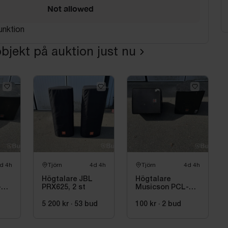
Not allowed
unktion
bjekt på auktion just nu
d 4h
Tjörn
4d 4h
Tjörn
4d 4h
Högtalare JBL
Högtalare
-
PRX625, 2 st
Musicson PCL-
15X, 2 st
5 200 kr
·
53
bud
100 kr
·
2
bud