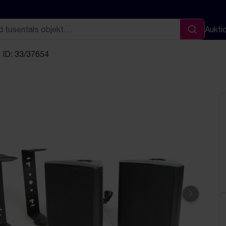
Aukti
Sök
ID: 33/37654
Nästa