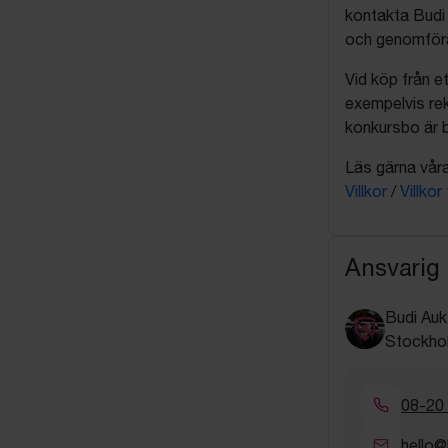
kontakta Budi 
och genomföra 
Vid köp från et
exempelvis rek
konkursbo är b
Läs gärna våra 
Villkor
/
Villkor
Ansvarig
Budi Auk
Stockho
08-20
hello@