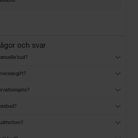
rågor och svar
manuella bud?
rviceavgift?
ervationspris?
maxbud?
budmotorn?