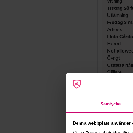
Visning
Tisdag 28 fe
Utlämning
Fredag 3 mar
Adress
Linta Gård
Export
Not allowe
Övrigt
Utsatta håll
Säljare
Konkursbo
Samtycke
Denna webbplats använder 
Vi använder enhetsidentifierar