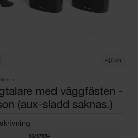
)
Dela
ockholm
gtalare med väggfästen -
on (aux-sladd saknas.)
skrivning
33/37654