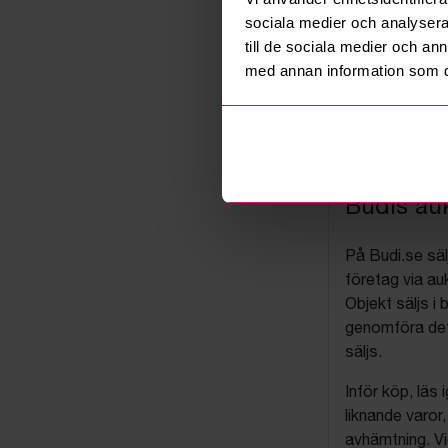
sociala medier och analysera 
till de sociala medier och a
med annan information som du 
Budis auk
På Budi.se säl
företag via auk
Objekt säljs i 
genomföra det
säljs.
Inför köp, läs
liknande varor
avhämtning. Vi