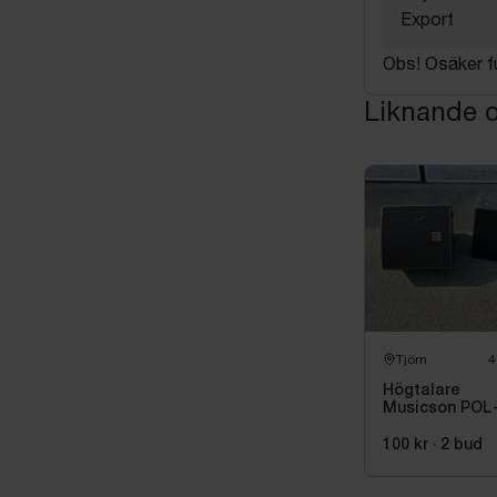
Export
Obs! Osäker f
Liknande o
Tjörn
4
Högtalare
Musicson POL
15X, 2 st
100 kr
·
2
bud