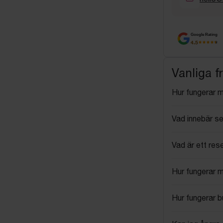
Google Rating
4.5
Vanliga f
Hur fungerar 
Vad innebär se
Vad är ett res
Hur fungerar 
Hur fungerar 