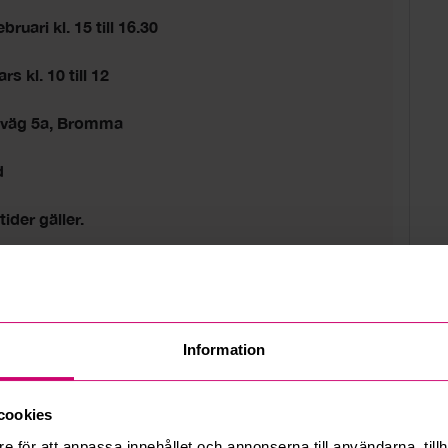
bruari kl. 15 till 16.30
s kl. 10 till 12
sväg 5a, Bromma
d
tider gäller.
Information
cookies
e för att anpassa innehållet och annonserna till användarna, tillh