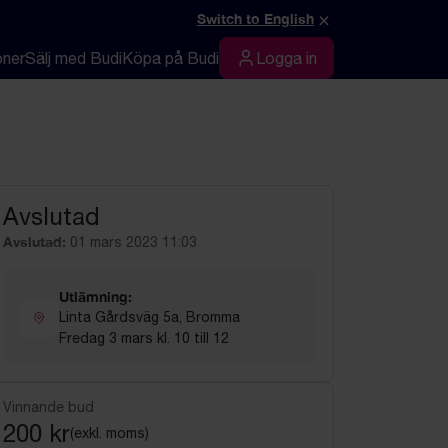
×
Switch to English
oner
Sälj med Budi
Köpa på Budi
Logga in
Logga in
Avslutad
Avslutad:
01 mars 2023 11:03
Utlämning:
Linta Gårdsväg 5a, Bromma
Fredag 3 mars kl. 10 till 12
Vinnande bud
200 kr
(exkl. moms)