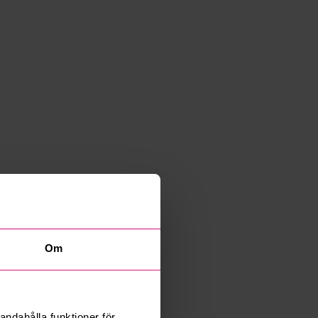
Om
andahålla funktioner för