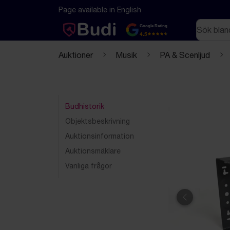
Hoppa till innehåll
Textbaserad (markdown) version av denna sida
Page available in English
Sök
Google Rating
4.5
Auktioner
Musik
PA & Scenljud
Budhistorik
Objektsbeskrivning
Auktionsinformation
Auktionsmäklare
Vanliga frågor
Föregående