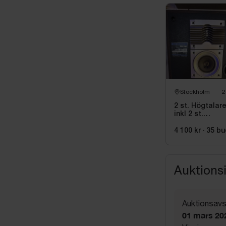
Stockholm
2
2 st. Högtalare
inkl 2 st.
skivspelare oc
mixer Pioneer
4 100 kr
·
35
bu
Auktions
Auktionsavs
01 mars 20