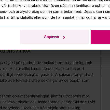
vår trafik. Vi vidarebefordrar även sådana identifierare och anna
nnons- och analysföretag som vi samarbetar med. Dessa kan i sin
har tillhandahållit eller som de har samlat in när du har använt 
Anpassa
tionsvillkor
js objekt på uppdrag av konkursbon, finansbolag och
tion. Bud är alltid bindande och kan inte tas bort.
befintligt skick och utan garanti. Vi saknar möjlighet att
aljerade tekniska undersökningar av de objekt som
 igenom objektsbeskrivningen, jämför utropspris mot
, undersök objekt vid utannonserad visningstid samt vid
d betydande avvikelse från objektsbeskrivning,