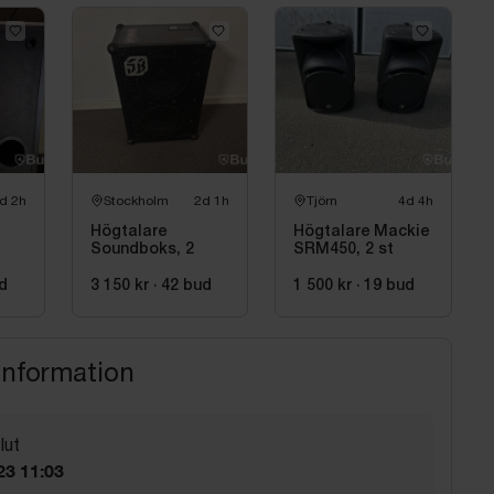
d 2h
Stockholm
2d 1h
Tjörn
4d 4h
Högtalare
Högtalare Mackie
Soundboks, 2
SRM450, 2 st
h
d
3 150 kr
·
42
bud
1 500 kr
·
19
bud
information
lut
23 11:03