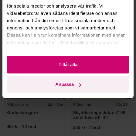
för sociala medier och analysera vår trafik. Vi
Kan ni frakta mina vunna objekt?
vidarebefordrar även sådana identifierare och annan
information från din enhet till de sociala medier och
Läs fler frågor och svar
annons- och analysföretag som vi samarbetar med.
Dessa kan i sin tur kombinera informationen med annan
information som du har tillhandahållit eller som de har
Mer från samma kategori
samlat in när du har använt deras tjänster.
Tillåt alla
Oanvänd
Anpassa
Stockholm
22h 40m
Bromma
12d 21h
Klädeshängare
Skyddskänga Jalas 7198
Zenit Evo, stl. 44
900 kr
·
12
bud
350 kr
·
7
bud