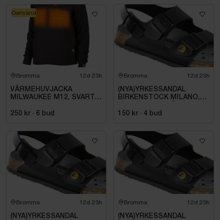
Oanvänd
Bromma
12d 23h
Bromma
12d 23h
VÄRMEHUVJACKA
(NYA)YRKESSANDAL
MILWAUKEE M12, SVART
BIRKENSTOCK MILANO,
HHBL4-0. STL M
ESD NORMAL LÄST
SVART. STL 42
250 kr
·
6
bud
150 kr
·
4
bud
Bromma
12d 23h
Bromma
12d 23h
(NYA)YRKESSANDAL
(NYA)YRKESSANDAL