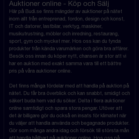
Auktioner online - Köp och Sälj
Här på Budi.se finns mängder av auktioner på nätet
inom allt från entreprenad, fordon, design och konst,
IT och datorer, lastbilar, verktyg, maskiner,
musikutrustning, möbler och inredning, restaurang,
sport, gym och mycket mer. Hos oss kan du fynda
produkter från kända varumärken och göra bra affärer.
Besök oss innan du köper nytt, chansen är stor att vi
har en auktion med exakt samma vara till ett bättre
pris på våra auktioner online.
Det finns många fördelar med att handla på auktion på
nätet. Du får bra överblick och kan snabbt, smidigt och
säkert buda hem vad du söker. Delta i flera auktioner
online samtidigt och spara stora pengar. Utöver att
det är billigare gör du också en insats för klimatet när
du väljer att handla använda och begagnade produkter.
Gör som många andra idag och försök till största mån
att handla hållbart på auktioner online. Hos oss på