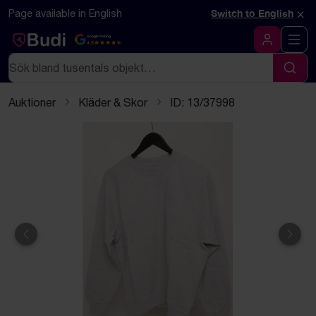
Hoppa till innehåll
Textbaserad (markdown) version av denna sida
×
Page available in English
Switch to English
Google Rating
4.5
Logga in
Sök
Sök
Auktioner
Kläder & Skor
ID: 13/37998
Föregående
Näst