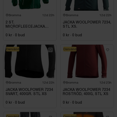
Bromma
12d 22h
Bromma
12d 22h
2 ST.
JACKA WOOLPOWER 7234,
MICROFLEECEJACKA
STL XS.
GRÖN JOBMAN
WORKWEAR. STL M
0 kr
·
0
bud
0 kr
·
0
bud
Oanvänd
Oanvänd
Bromma
12d 22h
Bromma
12d 23h
JACKA WOOLPOWER 7234
JACKA WOOLPOWER 7234
SVART, 400GR. STL XS
ROSTRÖD, 400G, STL XS
0 kr
·
0
bud
0 kr
·
0
bud
Oanvänd
Oanvänd