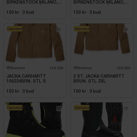
BIRKENSTOCK MILANO,
BIRKENSTOCK MILANO,
ESD NORMAL LÄST
ESD NORMAL LÄST
SVART. STL 42
SVART. STL 42
150 kr
·
3
bud
150 kr
·
3
bud
Oanvänd
Oanvänd
Bromma
12d 22h
Bromma
12d 22h
JACKA CARHARTT
2 ST. JACKA CARHARTT
106234BRN. STL S
BRUN. STL 2XL
150 kr
·
3
bud
150 kr
·
3
bud
Oanvänd
Oanvänd