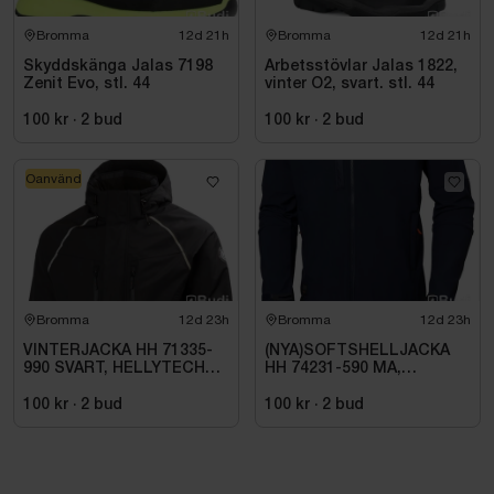
Bromma
12d 21h
Bromma
12d 21h
Skyddskänga Jalas 7198
Arbetsstövlar Jalas 1822,
Zenit Evo, stl. 44
vinter O2, svart. stl. 44
100 kr
·
2
bud
100 kr
·
2
bud
Oanvänd
Bromma
12d 23h
Bromma
12d 23h
VINTERJACKA HH 71335-
(NYA)SOFTSHELLJACKA
990 SVART, HELLYTECH
HH 74231-590 MA,
ARCTIC. STL L
KENSINGTON. STL XL
100 kr
·
2
bud
100 kr
·
2
bud