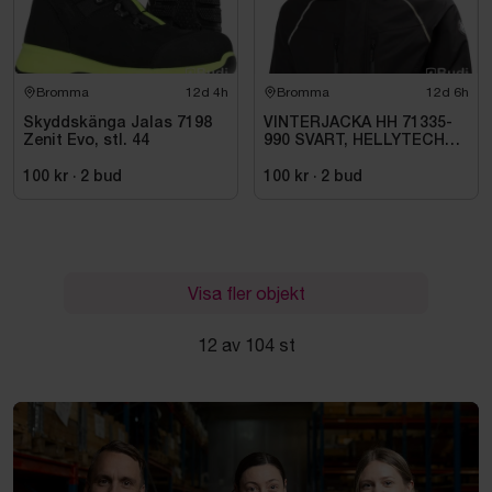
Bromma
12d 4h
Bromma
12d 6h
Skyddskänga Jalas 7198
VINTERJACKA HH 71335-
Zenit Evo, stl. 44
990 SVART, HELLYTECH
ARCTIC. STL L
100 kr
·
2
bud
100 kr
·
2
bud
Visa fler objekt
12 av 104 st