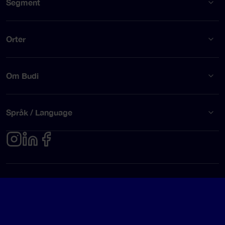
Segment
Orter
Om Budi
Språk / Language
Integritetspolicy
Användarvillkor
© Budi AB 2026