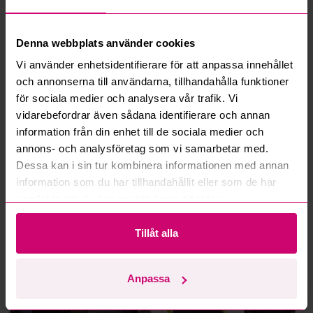
Vad innebär serviceavgift?
Vad är ett reservationspris?
Denna webbplats använder cookies
Vi använder enhetsidentifierare för att anpassa innehållet
Hur fungerar maxbud?
och annonserna till användarna, tillhandahålla funktioner
för sociala medier och analysera vår trafik. Vi
Hur fungerar budmotorn?
vidarebefordrar även sådana identifierare och annan
information från din enhet till de sociala medier och
Kan jag ångra ett bud?
annons- och analysföretag som vi samarbetar med.
Dessa kan i sin tur kombinera informationen med annan
information som du har tillhandahållit eller som de har
Kan ni frakta mina vunna objekt?
samlat in när du har använt deras tjänster.
Läs fler frågor och svar
Tillåt alla
Mer från samma kategori
Anpassa