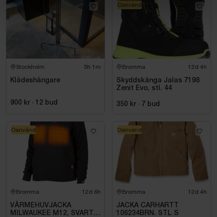
Oanvänd
Stockholm
5h 1m
Bromma
12d 4h
Klädeshängare
Skyddskänga Jalas 7198
Zenit Evo, stl. 44
900 kr
·
12
bud
350 kr
·
7
bud
Oanvänd
Oanvänd
Bromma
12d 6h
Bromma
12d 4h
VÄRMEHUVJACKA
JACKA CARHARTT
MILWAUKEE M12, SVART
106234BRN. STL S