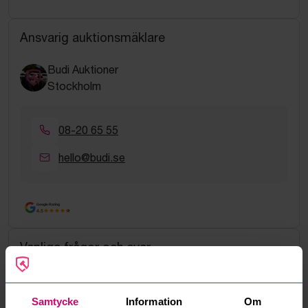
Ansvarig auktionsmäklare
Budi Auktioner
Stockholm
08-20 65 55
hello@budi.se
Google Rating
4.5
Vanliga frågor och svar
Hur fungerar manuella bud?
Samtycke
Information
Om