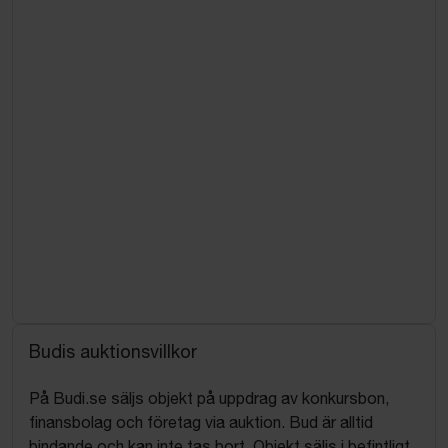
Budis auktionsvillkor
På Budi.se säljs objekt på uppdrag av konkursbon,
finansbolag och företag via auktion. Bud är alltid
bindande och kan inte tas bort. Objekt säljs i befintligt