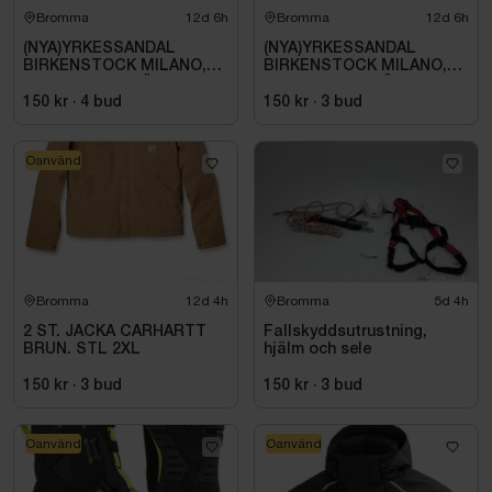
Bromma
12d 6h
Bromma
12d 6h
(NYA)YRKESSANDAL
(NYA)YRKESSANDAL
BIRKENSTOCK MILANO,
BIRKENSTOCK MILANO,
ESD NORMAL LÄST
ESD NORMAL LÄST
SVART. STL 42
SVART. STL 42
150 kr
·
4
bud
150 kr
·
3
bud
Oanvänd
Bromma
12d 4h
Bromma
5d 4h
2 ST. JACKA CARHARTT
Fallskyddsutrustning,
BRUN. STL 2XL
hjälm och sele
150 kr
·
3
bud
150 kr
·
3
bud
Oanvänd
Oanvänd