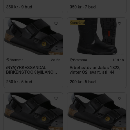
HHBL4-0. STL M
350 kr
·
9
bud
350 kr
·
7
bud
Oanvänd
Bromma
12d 6h
Bromma
12d 4h
(NYA)YRKESSANDAL
Arbetsstövlar Jalas 1822,
BIRKENSTOCK MILANO,
vinter O2, svart. stl. 44
ESD NORMAL LÄST
SVART. STL 42
250 kr
·
5
bud
200 kr
·
5
bud