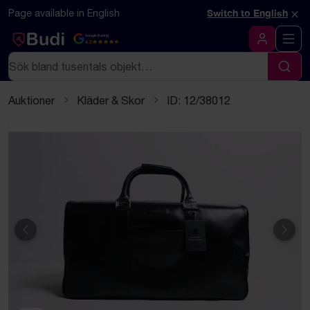
Hoppa till innehåll
Textbaserad (markdown) version av denna sida
×
Page available in English
Switch to English
Google Rating
4.5
Logga in
Sök
Sök
Auktioner
Kläder & Skor
ID: 12/38012
Föregående
Näst