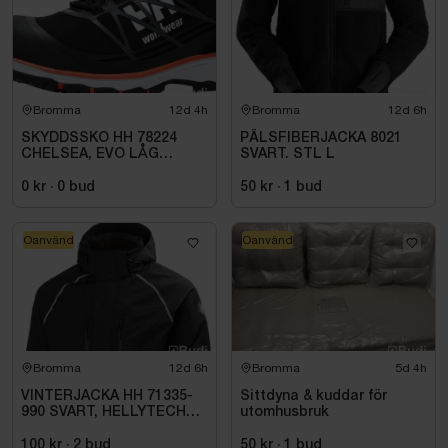
weekender-bag
Bromma
12d 4h
Bromma
12d 6h
SKYDDSSKO HH 78224
PÄLSFIBERJACKA 8021
CHELSEA, EVO LÅG
SVART. STL L
SVART/ORANGE S3. STL
40
0 kr
·
0
bud
50 kr
·
1
bud
Oanvänd
Oanvänd
Bromma
12d 6h
Bromma
5d 4h
VINTERJACKA HH 71335-
Sittdyna & kuddar för
990 SVART, HELLYTECH
utomhusbruk
ARCTIC. STL L
100 kr
·
2
bud
50 kr
·
1
bud