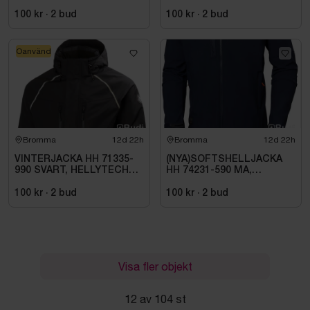
100 kr
·
2
bud
100 kr
·
2
bud
Oanvänd
Bromma
12d 22h
Bromma
12d 22h
VINTERJACKA HH 71335-
(NYA)SOFTSHELLJACKA
990 SVART, HELLYTECH
HH 74231-590 MA,
ARCTIC. STL L
KENSINGTON. STL XL
100 kr
·
2
bud
100 kr
·
2
bud
Visa fler objekt
12 av 104 st