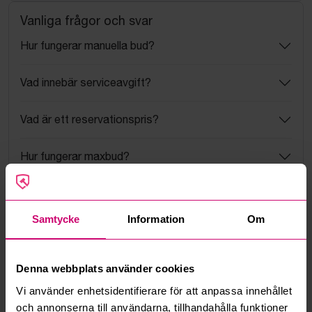
Vanliga frågor och svar
Hur fungerar manuella bud?
Vad innebär serviceavgift?
Vad är ett reservationspris?
Hur fungerar maxbud?
Hur fungerar budmotorn?
Samtycke
Information
Om
Kan jag ångra ett bud?
Kan ni frakta mina vunna objekt?
Denna webbplats använder cookies
Vi använder enhetsidentifierare för att anpassa innehållet
Läs fler frågor och svar
och annonserna till användarna, tillhandahålla funktioner