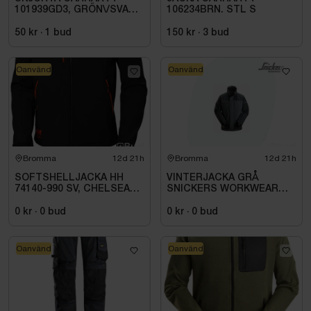
101939GD3, GRÖN\/SVART
106234BRN. STL S
STL. S
50 kr
·
1
bud
150 kr
·
3
bud
Oanvänd
Oanvänd
Bromma
12d 21h
Bromma
12d 21h
SOFTSHELLJACKA HH
VINTERJACKA GRÅ
74140-990 SV, CHELSEA
SNICKERS WORKWEAR
EVO. STL S
SMALL 1106-5859. STL
004 (S)
0 kr
·
0
bud
0 kr
·
0
bud
Oanvänd
Oanvänd