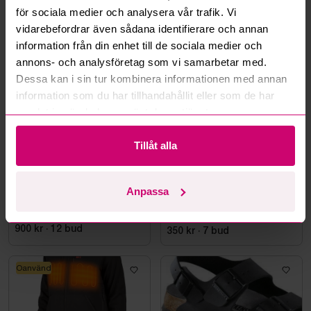
för sociala medier och analysera vår trafik. Vi
vidarebefordrar även sådana identifierare och annan
Mer från samma kategori
information från din enhet till de sociala medier och
annons- och analysföretag som vi samarbetar med.
Dessa kan i sin tur kombinera informationen med annan
Oanvänd
information som du har tillhandahållit eller som de har
samlat in när du har använt deras tjänster.
Tillåt alla
Stockholm
21h 21m
Bromma
12d 20h
Anpassa
Klädeshängare
Skyddskänga Jalas 7198
Zenit Evo, stl. 44
900 kr
·
12
bud
350 kr
·
7
bud
Oanvänd