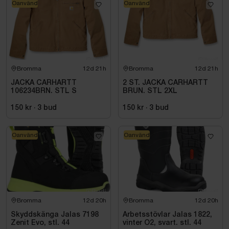
Oanvänd
Oanvänd
Bromma
12d 21h
Bromma
12d 21h
JACKA CARHARTT
2 ST. JACKA CARHARTT
106234BRN. STL S
BRUN. STL 2XL
150 kr
·
3
bud
150 kr
·
3
bud
Oanvänd
Oanvänd
Bromma
12d 20h
Bromma
12d 20h
Skyddskänga Jalas 7198
Arbetsstövlar Jalas 1822,
Zenit Evo, stl. 44
vinter O2, svart. stl. 44