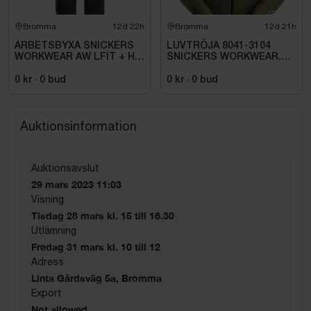
Bromma
12d 22h
Bromma
12d 21h
ARBETSBYXA SNICKERS
LUVTRÖJA 8041-3104
WORKWEAR AW LFIT + HF
SNICKERS WORKWEAR.
STORLEK: 116
STL. XXL
0 kr
·
0
bud
0 kr
·
0
bud
Auktionsinformation
Auktionsavslut
29 mars 2023 11:03
Visning
Tisdag 28 mars kl. 15 till 16.30
Utlämning
Fredag 31 mars kl. 10 till 12
Adress
Linta Gårdsväg 5a, Bromma
Export
Not allowed