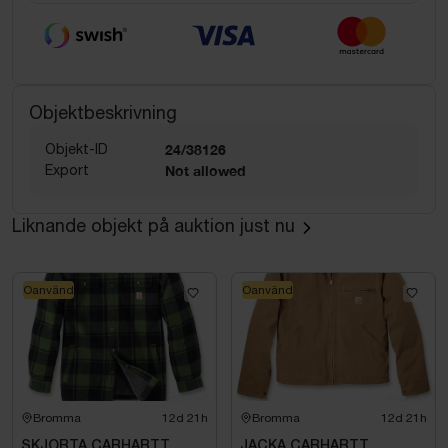
Objektbeskrivning
Objekt-ID
24/38126
Export
Not allowed
Liknande objekt på auktion just nu
Oanvänd
Oanvänd
Bromma
12d 21h
Bromma
12d 21h
SKJORTA CARHARTT
JACKA CARHARTT