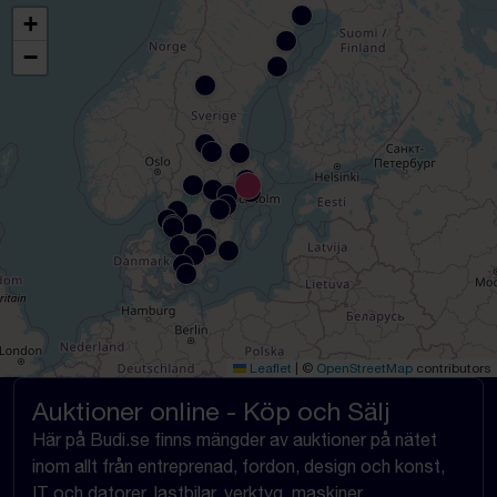
+
−
Leaflet
|
©
OpenStreetMap
contributors
Auktioner online - Köp och Sälj
Här på Budi.se finns mängder av auktioner på nätet
inom allt från entreprenad, fordon, design och konst,
IT och datorer, lastbilar, verktyg, maskiner,