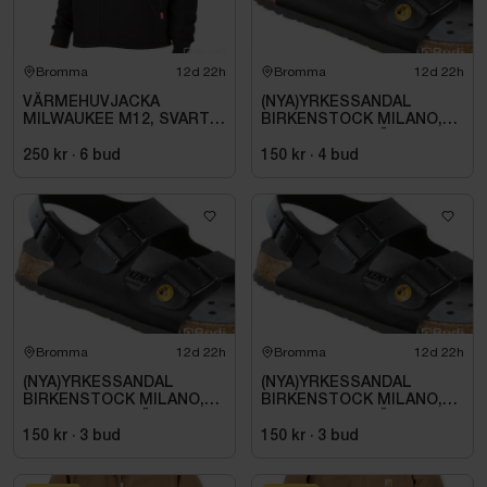
Bromma
12d 22h
Bromma
12d 22h
VÄRMEHUVJACKA
(NYA)YRKESSANDAL
MILWAUKEE M12, SVART
BIRKENSTOCK MILANO,
HHBL4-0. STL M
ESD NORMAL LÄST
SVART. STL 42
250 kr
·
6
bud
150 kr
·
4
bud
Bromma
12d 22h
Bromma
12d 22h
(NYA)YRKESSANDAL
(NYA)YRKESSANDAL
BIRKENSTOCK MILANO,
BIRKENSTOCK MILANO,
ESD NORMAL LÄST
ESD NORMAL LÄST
SVART. STL 42
SVART. STL 42
150 kr
·
3
bud
150 kr
·
3
bud