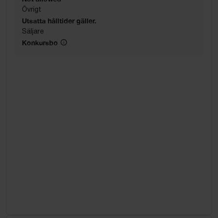
Övrigt
Utsatta hålltider gäller.
Säljare
Konkursbo