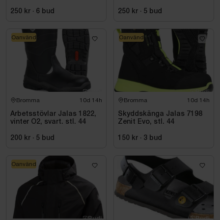
250 kr
·
6
bud
250 kr
·
5
bud
Oanvänd
Oanvänd
Bromma
10d 14h
Bromma
10d 14h
Arbetsstövlar Jalas 1822,
Skyddskänga Jalas 7198
vinter O2, svart. stl. 44
Zenit Evo, stl. 44
200 kr
·
5
bud
150 kr
·
3
bud
Oanvänd