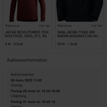
Bromma
10d 16h
Bromma
10d 15h
JACKA WOOLPOWER 7234
SKALJACKA 71080-590
ROSTRÖD, 400G, STL XS
MARIN KENSINGTON HH.
STL XL
0 kr
·
0
bud
50 kr
·
1
bud
Auktionsinformation
Auktionsavslut
29 mars 2023 11:03
Visning
Tisdag 28 mars kl. 15 till 16.30
Utlämning
Fredag 31 mars kl. 10 till 12
Adress