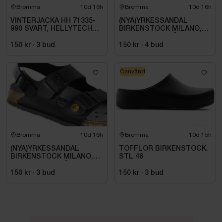
Bromma
10d 16h
Bromma
10d 16h
VINTERJACKA HH 71335-
(NYA)YRKESSANDAL
990 SVART, HELLYTECH
BIRKENSTOCK MILANO,
ARCTIC. STL L
ESD NORMAL LÄST
SVART. STL 42
150 kr
·
3
bud
150 kr
·
4
bud
Oanvänd
Bromma
10d 16h
Bromma
10d 15h
(NYA)YRKESSANDAL
TOFFLOR BIRKENSTOCK.
BIRKENSTOCK MILANO,
STL 46
ESD NORMAL LÄST
SVART. STL 42
150 kr
·
3
bud
150 kr
·
3
bud