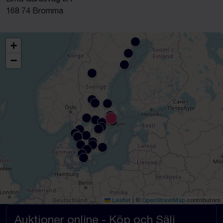
168 74 Bromma
+
−
Leaflet
|
©
OpenStreetMap
contributors
Auktioner online - Köp och Sälj