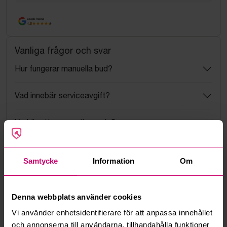
Google Rating
4.5
Vanliga frågor och svar
Hur fungerar manuella bud?
Vad innebär serviceavgift?
Vad är ett reservationspris?
Hur fungerar maxbud?
Samtycke
Information
Om
Hur fungerar budmotorn?
Denna webbplats använder cookies
Kan jag ångra ett bud?
Vi använder enhetsidentifierare för att anpassa innehållet
och annonserna till användarna, tillhandahålla funktioner