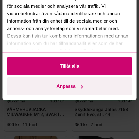
Kan ni frakta mina vunna objekt?
för sociala medier och analysera vår trafik. Vi
vidarebefordrar även sådana identifierare och annan
Läs fler frågor och svar
information från din enhet till de sociala medier och
annons- och analysföretag som vi samarbetar med.
Dessa kan i sin tur kombinera informationen med annan
Mer från samma kategori
information som du har tillhandahållit eller som de har
samlat in när du har använt deras tjänster.
Oanvänd
Oanvänd
Tillåt alla
Anpassa
Bromma
10d 16h
Bromma
10d 14h
VÄRMEHUVJACKA
Skyddskänga Jalas 7198
MILWAUKEE M12, SVART
Zenit Evo, stl. 44
HHBL4-0. STL M
400 kr
·
11
bud
350 kr
·
7
bud