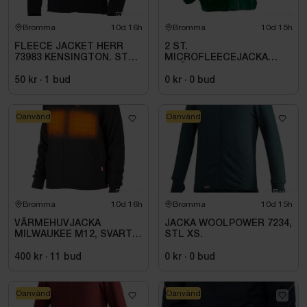
Bromma
10d 16h
Bromma
10d 15h
FLEECE JACKET HERR
2 ST.
73983 KENSINGTON. STL
MICROFLEECEJACKA
4XL
GRÖN JOBMAN
WORKWEAR. STL M
50 kr
·
1
bud
0 kr
·
0
bud
Oanvänd
Oanvänd
Bromma
10d 16h
Bromma
10d 15h
VÄRMEHUVJACKA
JACKA WOOLPOWER 7234,
MILWAUKEE M12, SVART
STL XS.
HHBL4-0. STL M
400 kr
·
11
bud
0 kr
·
0
bud
Oanvänd
Oanvänd