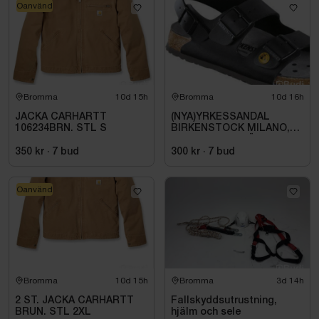
Oanvänd
Bromma
10d 15h
Bromma
10d 16h
JACKA CARHARTT
(NYA)YRKESSANDAL
106234BRN. STL S
BIRKENSTOCK MILANO,
ESD NORMAL LÄST
SVART. STL 42
350 kr
·
7
bud
300 kr
·
7
bud
Oanvänd
Bromma
10d 15h
Bromma
3d 14h
2 ST. JACKA CARHARTT
Fallskyddsutrustning,
BRUN. STL 2XL
hjälm och sele