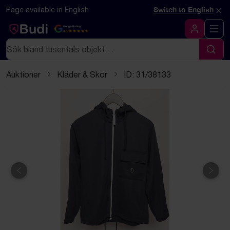
Hoppa till innehåll
Textbaserad (markdown) version av denna sida
×
Page available in English
Switch to English
Google Rating
4.5
Logga in
Sök
Sök
Auktioner
Kläder & Skor
ID: 31/38133
Föregående
Näst