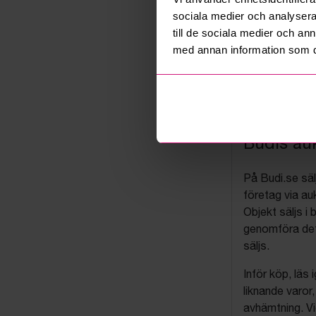
sociala medier och analysera 
till de sociala medier och a
med annan information som du 
Budis auk
På Budi.se säl
företag via auk
Objekt säljs i 
genomföra det
säljs.
Inför köp, läs
liknande varor
avhämtning. Vi