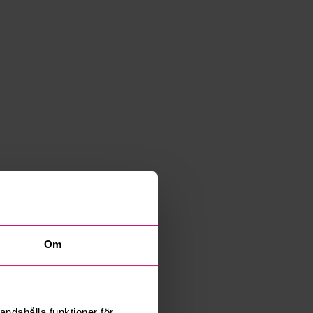
Om
andahålla funktioner för