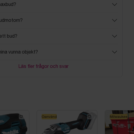
maxbud?
budmotorn?
ett bud?
mina vunna objekt?
Läs fler frågor och svar
Oanvänd
Milwaukee