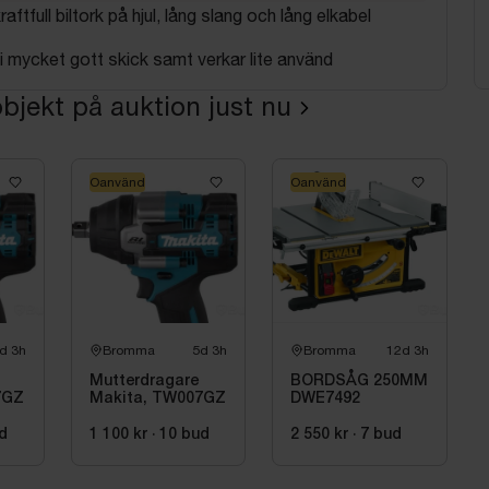
tfull biltork på hjul, lång slang och lång elkabel
i mycket gott skick samt verkar lite använd
bjekt på auktion just nu
Oanvänd
Oanvänd
d 3h
Bromma
5d 3h
Bromma
12d 3h
Mutterdragare
BORDSÅG 250MM
7GZ
Makita, TW007GZ
DWE7492
d
1 100 kr
·
10
bud
2 550 kr
·
7
bud