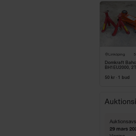
Linköping
5
Domkraft Bah
BH1EU2000, 2
samt 2 st
pallbockar
50 kr
·
1
bud
Auktions
Auktionsavs
29 mars 20
Visning