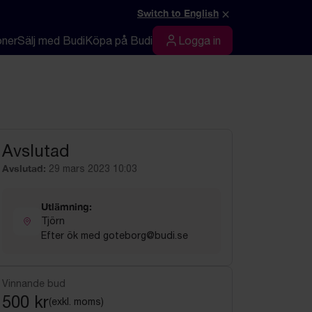
×
Switch to English
oner
Sälj med Budi
Köpa på Budi
Logga in
Logga in
Avslutad
Avslutad:
29 mars 2023 10:03
Utlämning:
Tjörn
Efter ök med goteborg@budi.se
Vinnande bud
500 kr
(exkl. moms)