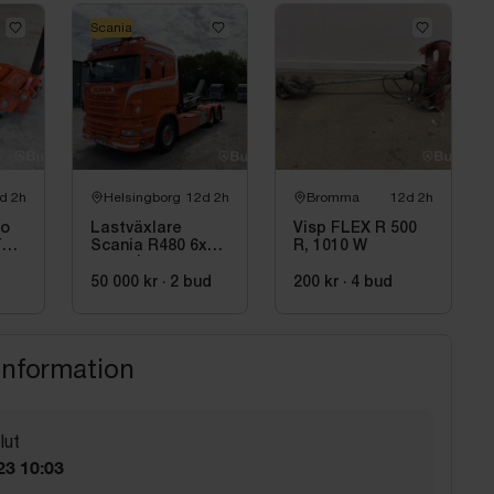
Scania
d 2h
Helsingborg
12d 2h
Bromma
12d 2h
co
Lastväxlare
Visp FLEX R 500
T
Scania R480 6x2
R, 1010 W
-2012 | JOAB 20
ton
50 000 kr
·
2
bud
200 kr
·
4
bud
information
lut
23 10:03