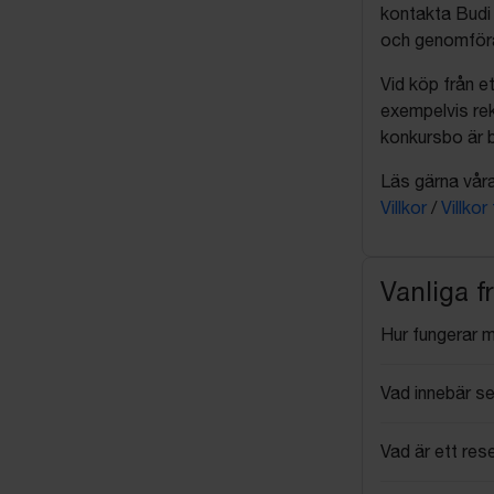
kontakta Budi 
och genomföra 
Vid köp från et
exempelvis rek
konkursbo är b
Läs gärna våra 
Villkor
/
Villkor
Vanliga f
Hur fungerar 
Vad innebär se
Vad är ett res