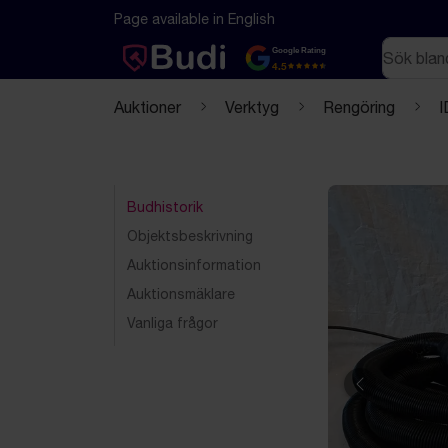
Hoppa till innehåll
Textbaserad (markdown) version av denna sida
Page available in English
Sök
Google Rating
4.5
Auktioner
Verktyg
Rengöring
I
Budhistorik
Objektsbeskrivning
Auktionsinformation
Auktionsmäklare
Vanliga frågor
Föregående