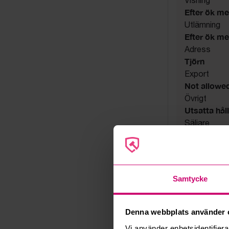
Efter ök m
Utlämning
Efter ök m
Adress
Tjörn
Export
Not allowe
Övrigt
Utsatta håll
Säljare
Konkursbo
Samtycke
Denna webbplats använder 
Vi använder enhetsidentifierar