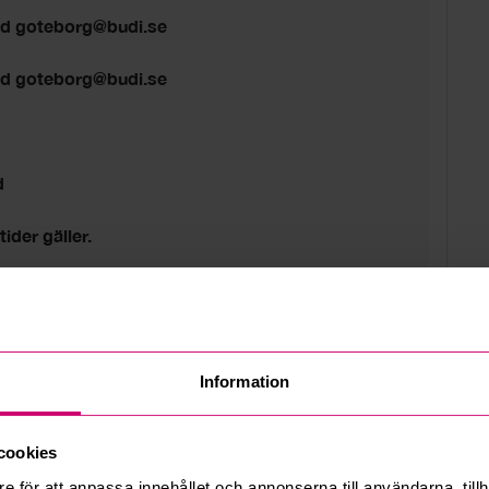
ed goteborg@budi.se
ed goteborg@budi.se
d
tider gäller.
Information
cookies
e för att anpassa innehållet och annonserna till användarna, tillh