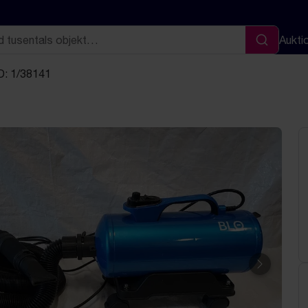
Aukti
Sök
D: 1/38141
Nästa