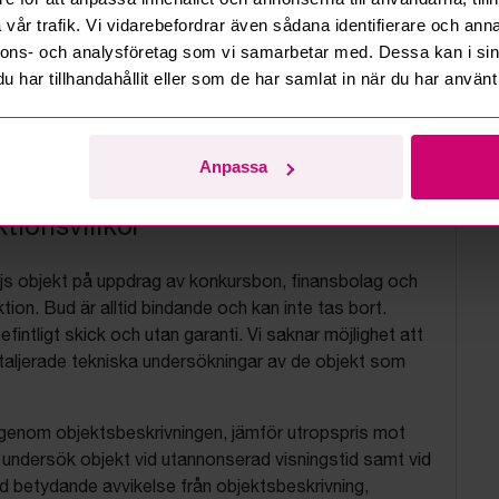
vår trafik. Vi vidarebefordrar även sådana identifierare och anna
nnons- och analysföretag som vi samarbetar med. Dessa kan i sin
har tillhandahållit eller som de har samlat in när du har använt 
Anpassa
tionsvillkor
js objekt på uppdrag av konkursbon, finansbolag och
tion. Bud är alltid bindande och kan inte tas bort.
befintligt skick och utan garanti. Vi saknar möjlighet att
aljerade tekniska undersökningar av de objekt som
 igenom objektsbeskrivningen, jämför utropspris mot
, undersök objekt vid utannonserad visningstid samt vid
d betydande avvikelse från objektsbeskrivning,