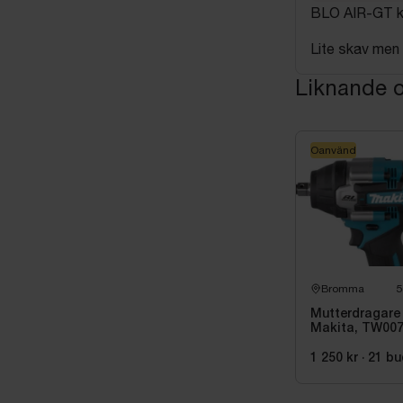
BLO AIR-GT kraf
Lite skav men 
Liknande o
Oanvänd
Bromma
5
Mutterdragare
Makita, TW00
1 250 kr
·
21
bu