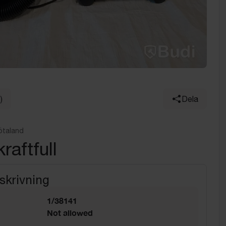
)
Dela
ötaland
kraftfull
skrivning
1/38141
Not allowed