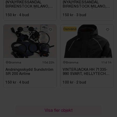
(NYA)YRKESSANDAL
(NYA)YRKESSANDAL
BIRKENSTOCK MILANO,
BIRKENSTOCK MILANO,
ESD NORMAL LÄST
ESD NORMAL LÄST
SVART. STL 42
SVART. STL 42
150 kr
·
4
bud
150 kr
·
3
bud
Oanvänd
Bromma
10d 22h
Bromma
11d 1h
Andningsskydd Sundström
VINTERJACKA HH 71335-
SR 200 Airline
990 SVART, HELLYTECH
ARCTIC. STL L
150 kr
·
4
bud
100 kr
·
2
bud
Visa fler objekt