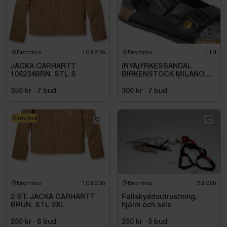
Bromma
10d 23h
Bromma
11d
JACKA CARHARTT
(NYA)YRKESSANDAL
106234BRN. STL S
BIRKENSTOCK MILANO,
ESD NORMAL LÄST
SVART. STL 42
350 kr
·
7
bud
300 kr
·
7
bud
Oanvänd
Bromma
10d 23h
Bromma
3d 22h
2 ST. JACKA CARHARTT
Fallskyddsutrustning,
BRUN. STL 2XL
hjälm och sele
250 kr
·
6
bud
250 kr
·
5
bud