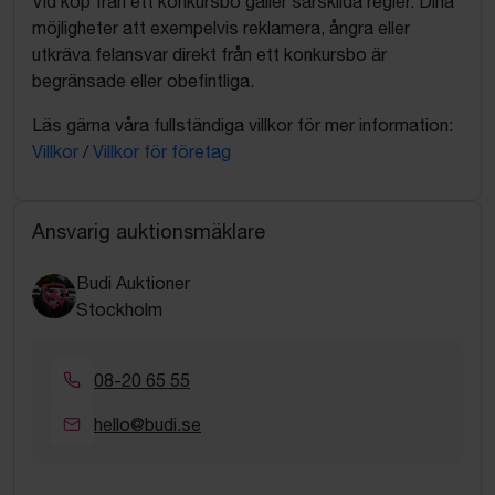
Vid köp från ett konkursbo gäller särskilda regler. Dina
möjligheter att exempelvis reklamera, ångra eller
utkräva felansvar direkt från ett konkursbo är
begränsade eller obefintliga.
Läs gärna våra fullständiga villkor för mer information:
Villkor
/
Villkor för företag
Ansvarig auktionsmäklare
Budi Auktioner
Stockholm
08-20 65 55
hello@budi.se