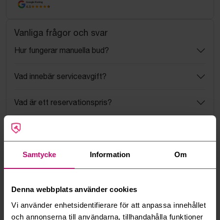
Google Rating
4.5
Vanliga frågor och svar
Hur fungerar manuella bud?
Vad innebär serviceavgift?
Vad är ett reservationspris?
Hur fungerar maxbud?
Hur fungerar budmotorn?
Samtycke
Information
Om
Kan jag ångra ett bud?
Denna webbplats använder cookies
Vi använder enhetsidentifierare för att anpassa innehållet
Kan ni frakta mina vunna objekt?
och annonserna till användarna, tillhandahålla funktioner