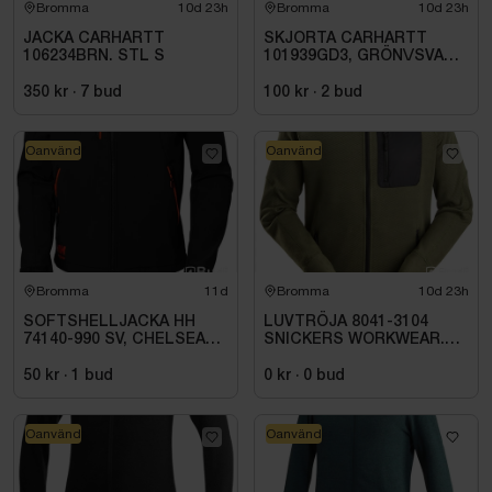
Bromma
10d 23h
Bromma
10d 23h
JACKA CARHARTT
SKJORTA CARHARTT
106234BRN. STL S
101939GD3, GRÖN\/SVART
STL. S
350 kr
·
7
bud
100 kr
·
2
bud
Oanvänd
Oanvänd
Bromma
11d
Bromma
10d 23h
SOFTSHELLJACKA HH
LUVTRÖJA 8041-3104
74140-990 SV, CHELSEA
SNICKERS WORKWEAR.
EVO. STL S
STL. XXL
50 kr
·
1
bud
0 kr
·
0
bud
Oanvänd
Oanvänd