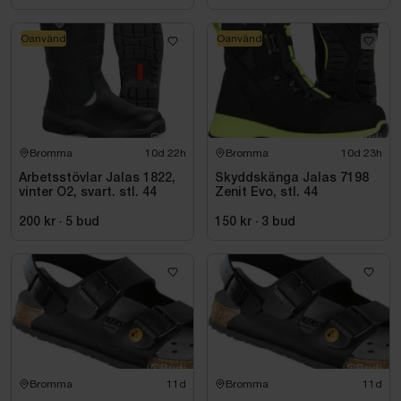
Oanvänd
Oanvänd
Bromma
10d 22h
Bromma
10d 23h
Arbetsstövlar Jalas 1822,
Skyddskänga Jalas 7198
vinter O2, svart. stl. 44
Zenit Evo, stl. 44
200 kr
·
5
bud
150 kr
·
3
bud
Bromma
11d
Bromma
11d