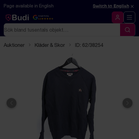
Hoppa till innehåll
Textbaserad (markdown) version av denna sida
×
Page available in English
Switch to English
Google Rating
4.5
Logga in
Sök
Sök
Auktioner
Kläder & Skor
ID: 62/38254
Föregående
Näst