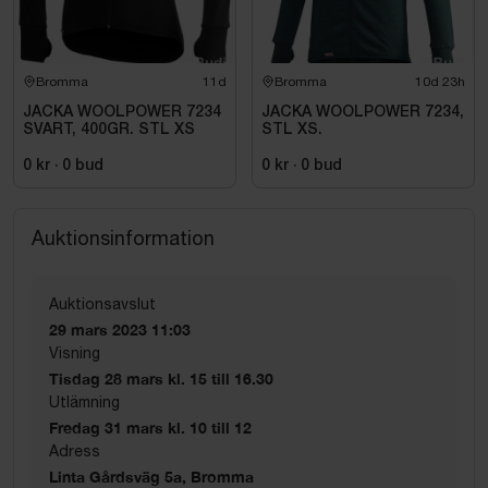
Bromma
11d
Bromma
10d 23h
JACKA WOOLPOWER 7234
JACKA WOOLPOWER 7234,
SVART, 400GR. STL XS
STL XS.
0 kr
·
0
bud
0 kr
·
0
bud
Auktionsinformation
Auktionsavslut
29 mars 2023 11:03
Visning
Tisdag 28 mars kl. 15 till 16.30
Utlämning
Fredag 31 mars kl. 10 till 12
Adress
Linta Gårdsväg 5a, Bromma