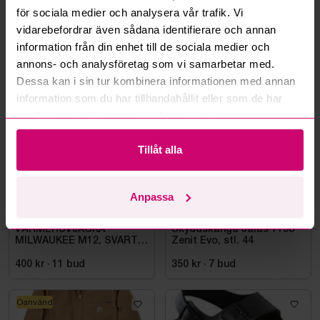
för sociala medier och analysera vår trafik. Vi
Läs fler frågor och svar
vidarebefordrar även sådana identifierare och annan
information från din enhet till de sociala medier och
annons- och analysföretag som vi samarbetar med.
Mer från samma kategori
Dessa kan i sin tur kombinera informationen med annan
information som du har tillhandahållit eller som de har
samlat in när du har använt deras tjänster.
Oanvänd
Oanvänd
Tillåt alla
Anpassa
Bromma
11d
Bromma
10d 23h
VÄRMEHUVJACKA
Skyddskänga Jalas 7198
MILWAUKEE M12, SVART
Zenit Evo, stl. 44
HHBL4-0. STL M
400 kr
·
11
bud
350 kr
·
7
bud
Oanvänd