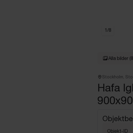
1
/
8
Alla bilder
(8
Stockholm, St
Hafa I
900x90
Objektbe
Objekt-ID