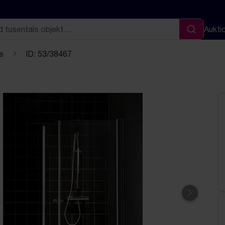
Aukti
Sök
e
ID: 53/38467
Nästa