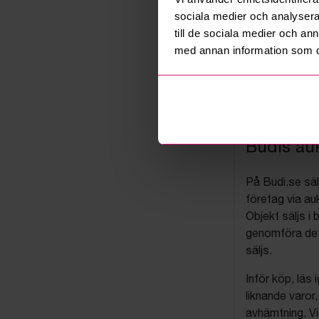
sociala medier och analysera 
till de sociala medier och a
med annan information som du 
Budis auk
På Budi.se säl
företag via auk
Objekt säljs i 
genomföra det
säljs.
Inför köp, läs
liknande varor
avhämtning. Vi