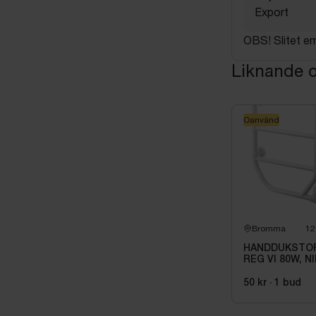
Export
OBS! Slitet e
Liknande o
Oanvänd
Bromma
12
HANDDUKSTO
REG VI 80W, NI
P 08 05 230 01
50 kr
·
1
bud