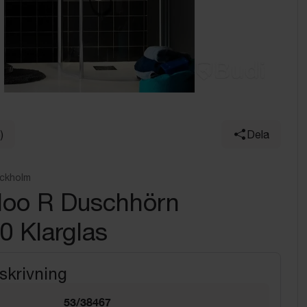
)
Dela
ockholm
gloo R Duschhörn
0 Klarglas
skrivning
53/38467