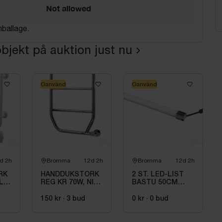
Not allowed
mballage.
bjekt på auktion just nu
Oanvänd
Oanvänd
d 2h
Bromma
12d 2h
Bromma
12d 2h
RK
HANDDUKSTORK
2 ST. LED-LIST
L R
REG KR 70W, NIL
BASTU 50CM
 1 W
R P 08 05 230 01
2700K VIT,
1C
HEATLINE
150 kr
·
3
bud
0 kr
·
0
bud