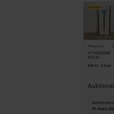
Oanvänd
Bromma
5
YTTERDÖRR
SOLID
ELEMENTS
ODENSE 9X20
650 kr
·
5
bud
HÖGER VIT
Auktions
Auktionsavs
01 mars 20