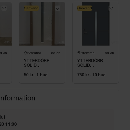
Oanvänd
Oanvänd
d 3h
Bromma
5d 3h
Bromma
5d 3h
YTTERDÖRR
YTTERDÖRR
SOLID
SOLID
ELEMENTS
ELEMENTS
ODENSE 9X21
VÄXJÖ M10X21
50 kr
·
1
bud
750 kr
·
10
bud
HÖGER VIT
HÖGER
ANTRACIT
information
lut
23 11:03