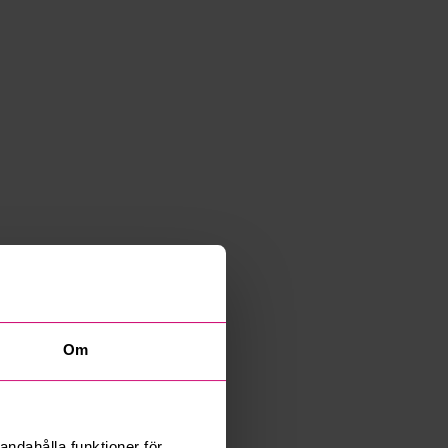
Om
andahålla funktioner för