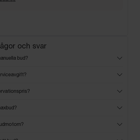
rågor och svar
manuella bud?
rviceavgift?
ervationspris?
maxbud?
budmotorn?