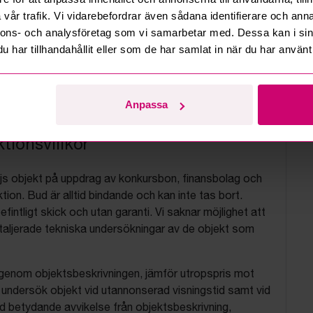
vår trafik. Vi vidarebefordrar även sådana identifierare och anna
nnons- och analysföretag som vi samarbetar med. Dessa kan i sin
har tillhandahållit eller som de har samlat in när du har använt 
Anpassa
tionsvillkor
js objekt på uppdrag av konkursbon, finansbolag och
tion. Bud är alltid bindande och kan inte tas bort.
befintligt skick och utan garanti. Vi saknar möjlighet att
aljerade tekniska undersökningar av de objekt som
 igenom objektsbeskrivningen, jämför utropspris mot
, undersök objekt vid utannonserad visningstid samt vid
d betydande avvikelse från objektsbeskrivning,