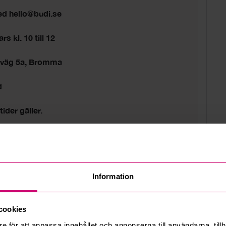
ed hello@budi.se
s kl. 10 till 12
sväg 5a, Bromma
d
tider gäller.
Information
cookies
e för att anpassa innehållet och annonserna till användarna, tillh