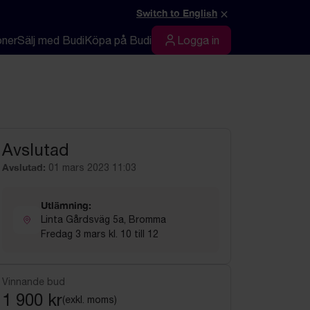
×
Switch to English
oner
Sälj med Budi
Köpa på Budi
Logga in
Logga in
Avslutad
Avslutad:
01 mars 2023 11:03
Utlämning:
Linta Gårdsväg 5a, Bromma
Fredag 3 mars kl. 10 till 12
Vinnande bud
1 900 kr
(exkl. moms)