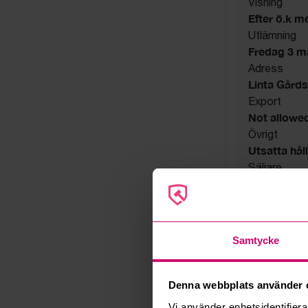
Visning
Efter ö.k m
Utlämning
Fredag 3 mar
Adress
Linta Gård
Export
Not allowe
Övrigt
Utsatta håll
Säljare
Konkursbo
Samtycke
Denna webbplats använder 
Vi använder enhetsidentifierar