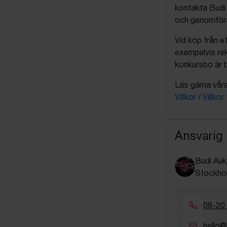
kontakta Budi 
och genomföra 
Vid köp från et
exempelvis rek
konkursbo är b
Läs gärna våra 
Villkor
/
Villkor
Ansvarig
Budi Auk
Stockho
08-20
hello@