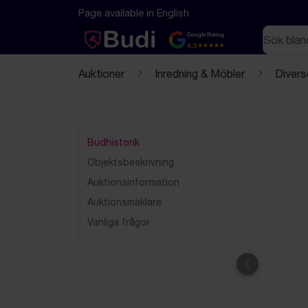
Hoppa till innehåll
Textbaserad (markdown) version av denna sida
Page available in English
Sök
Google Rating
4.5
Auktioner
Inredning & Möbler
Divers
Budhistorik
Objektsbeskrivning
Auktionsinformation
Auktionsmäklare
Vanliga frågor
Föregående