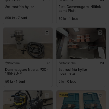
Stockholm
2d 1h
Bromma
4d
2st rostfria hyllor
2 st. Dammsugare, Nilfisk
samt Ploit
350 kr
·
7
bud
50 kr
·
1
bud
Bromma
4d
Stockholm
2d
Dammsugare Nuera, P2C-
2st rostfria hyllor
185I-EU-P
novameta
50 kr
·
1
bud
0 kr
·
0
bud
Makita