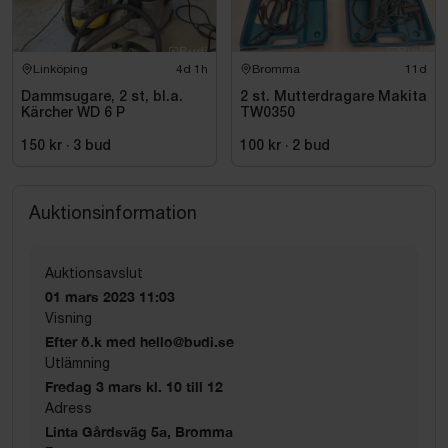
Linköping
4d 1h
Bromma
11d
Dammsugare, 2 st, bl.a.
2 st. Mutterdragare Makita
Kärcher WD 6 P
TW0350
150 kr
·
3
bud
100 kr
·
2
bud
Auktionsinformation
Auktionsavslut
01 mars 2023 11:03
Visning
Efter ö.k med hello@budi.se
Utlämning
Fredag 3 mars kl. 10 till 12
Adress
Linta Gårdsväg 5a, Bromma