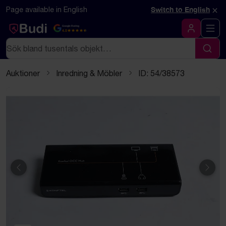
Hoppa till innehåll
Textbaserad (markdown) version av denna sida
×
Page available in English
Switch to English
Google Rating
4.5
Logga in
Sök
Sök
Auktioner
Inredning & Möbler
ID: 54/38573
Föregående
Näst