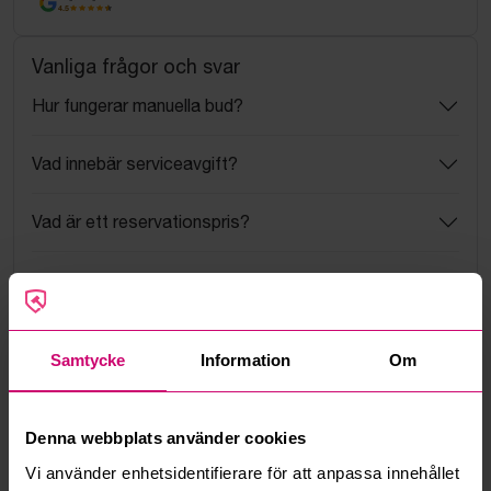
4.5
Vanliga frågor och svar
Hur fungerar manuella bud?
Vad innebär serviceavgift?
Vad är ett reservationspris?
Hur fungerar maxbud?
Hur fungerar budmotorn?
Samtycke
Information
Om
Kan jag ångra ett bud?
Denna webbplats använder cookies
Kan ni frakta mina vunna objekt?
Vi använder enhetsidentifierare för att anpassa innehållet