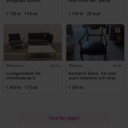
Soffgrupp Sunfun
Runt bord inkl. matta
1 150 kr
·
14
bud
1 100 kr
·
22
bud
Bromma
4d 1h
Nacka
4d 3h
Loungemöbler för
Karmstol Selva, trä med
utomhusbruk 3.
svart lädersits och nitar
1 050 kr
·
17
bud
1 000 kr
Visa fler objekt