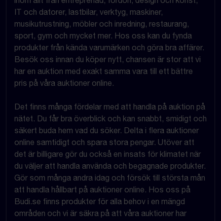
inom allt från entreprenad, fordon, design och konst,
IT och datorer, lastbilar, verktyg, maskiner,
musikutrustning, möbler och inredning, restaurang,
sport, gym och mycket mer. Hos oss kan du fynda
produkter från kända varumärken och göra bra affärer.
Besök oss innan du köper nytt, chansen är stor att vi
har en auktion med exakt samma vara till ett bättre
pris på våra auktioner online.
Det finns många fördelar med att handla på auktion på
nätet. Du får bra överblick och kan snabbt, smidigt och
säkert buda hem vad du söker. Delta i flera auktioner
online samtidigt och spara stora pengar. Utöver att
det är billigare gör du också en insats för klimatet när
du väljer att handla använda och begagnade produkter.
Gör som många andra idag och försök till största mån
att handla hållbart på auktioner online. Hos oss på
Budi.se finns produkter för alla behov i en mängd
områden och vi är säkra på att våra auktioner har