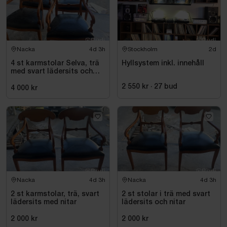
Nacka
4d 3h
Stockholm
2d
4 st karmstolar Selva, trä
Hyllsystem inkl. innehåll
med svart lädersits och
nitar
2 550 kr
·
27
bud
4 000 kr
Nacka
4d 3h
Nacka
4d 3h
2 st karmstolar, trä, svart
2 st stolar i trä med svart
lädersits med nitar
lädersits och nitar
2 000 kr
2 000 kr