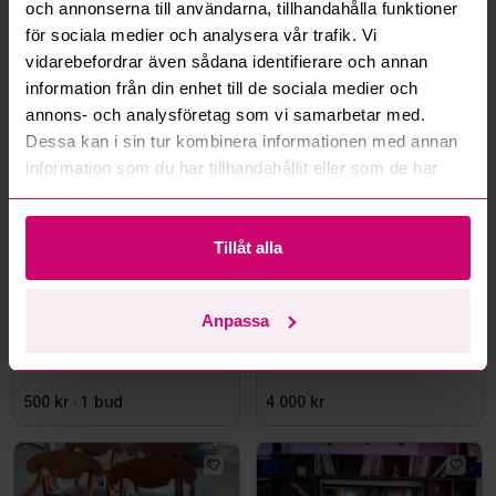
och annonserna till användarna, tillhandahålla funktioner
Läs fler frågor och svar
för sociala medier och analysera vår trafik. Vi
vidarebefordrar även sådana identifierare och annan
information från din enhet till de sociala medier och
Mer från samma kategori
annons- och analysföretag som vi samarbetar med.
Dessa kan i sin tur kombinera informationen med annan
information som du har tillhandahållit eller som de har
samlat in när du har använt deras tjänster.
Tillåt alla
Kävlinge
4d 3h
Nacka
4d 3h
Anpassa
Stort parti fabriksnya
4 karmstolar, trä, svart
förskolemöbler
lädersits med nitar
500 kr
·
1
bud
4 000 kr