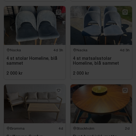
Nacka
4d 3h
Nacka
4d 3h
4 st stolar Homeline, blå
4 st matsalsstolar
sammet
Homeline, blå sammet
2 000 kr
2 000 kr
Bromma
4d
Stockholm
2d