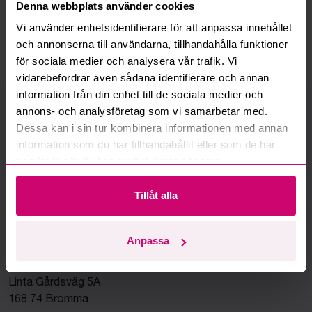
Denna webbplats använder cookies
Google Rating
4.5
Vi använder enhetsidentifierare för att anpassa innehållet
och annonserna till användarna, tillhandahålla funktioner
för sociala medier och analysera vår trafik. Vi
vidarebefordrar även sådana identifierare och annan
information från din enhet till de sociala medier och
annons- och analysföretag som vi samarbetar med.
Vi finns där du finns
Dessa kan i sin tur kombinera informationen med annan
Vi har kontor, servicecenter och uppställningsplatser i hela
information som du har tillhandahållit eller som de har
Sverige för att kunna hjälpa dig snabbt – var du än befinner
samlat in när du har använt deras tjänster.
dig.
Tillåt alla
Bromma (Huvudkontor)
Välj anläggning:
Anpassa
Adress:
Bromma
Linta Gårdsväg 5A
168 74 Bromma