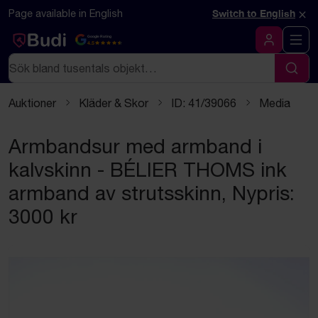
Hoppa till innehåll
×
Page available in English
Switch to English
Google Rating
4.5
Logga in
Sök
Sök
Auktioner
Kläder & Skor
ID: 41/39066
Media
Armbandsur med armband i
kalvskinn - BÉLIER THOMS ink
armband av strutsskinn, Nypris:
3000 kr