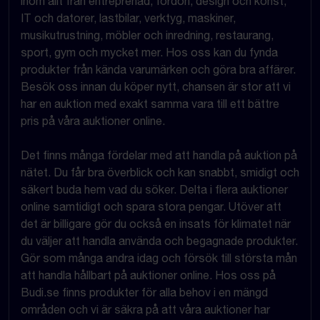
inom allt från entreprenad, fordon, design och konst,
IT och datorer, lastbilar, verktyg, maskiner,
musikutrustning, möbler och inredning, restaurang,
sport, gym och mycket mer. Hos oss kan du fynda
produkter från kända varumärken och göra bra affärer.
Besök oss innan du köper nytt, chansen är stor att vi
har en auktion med exakt samma vara till ett bättre
pris på våra auktioner online.
Det finns många fördelar med att handla på auktion på
nätet. Du får bra överblick och kan snabbt, smidigt och
säkert buda hem vad du söker. Delta i flera auktioner
online samtidigt och spara stora pengar. Utöver att
det är billigare gör du också en insats för klimatet när
du väljer att handla använda och begagnade produkter.
Gör som många andra idag och försök till största mån
att handla hållbart på auktioner online. Hos oss på
Budi.se finns produkter för alla behov i en mängd
områden och vi är säkra på att våra auktioner har