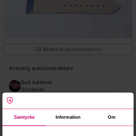
Gå tillbaka till auktionsobjektet
Ansvarig auktionsmäklare
Budi Auktioner
Stockholm
08-20 65 55
Samtycke
Information
Om
hello@budi.se