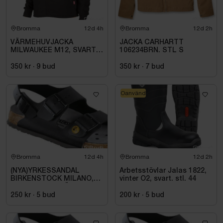
Bromma
12d 4h
Bromma
12d 2h
VÄRMEHUVJACKA
JACKA CARHARTT
MILWAUKEE M12, SVART
106234BRN. STL S
HHBL4-0. STL M
350 kr
·
9
bud
350 kr
·
7
bud
Oanvänd
Bromma
12d 4h
Bromma
12d 2h
(NYA)YRKESSANDAL
Arbetsstövlar Jalas 1822,
BIRKENSTOCK MILANO,
vinter O2, svart. stl. 44
ESD NORMAL LÄST
SVART. STL 42
250 kr
·
5
bud
200 kr
·
5
bud