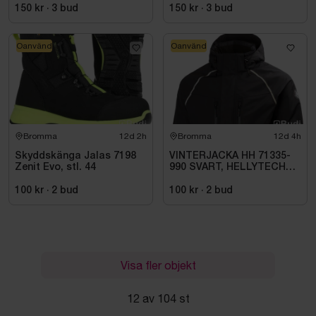
150 kr
·
3
bud
150 kr
·
3
bud
Oanvänd
Oanvänd
Bromma
12d 2h
Bromma
12d 4h
Skyddskänga Jalas 7198
VINTERJACKA HH 71335-
Zenit Evo, stl. 44
990 SVART, HELLYTECH
ARCTIC. STL L
100 kr
·
2
bud
100 kr
·
2
bud
Visa fler objekt
12 av 104 st