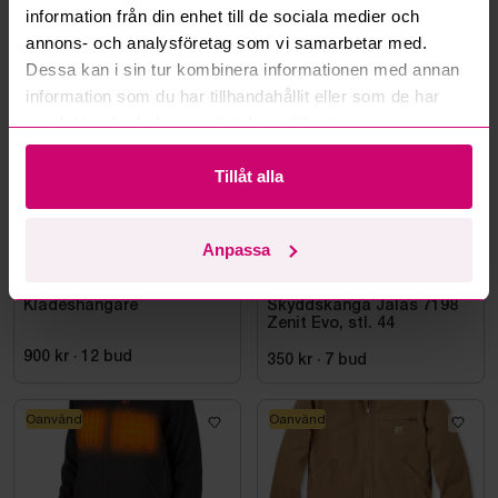
information från din enhet till de sociala medier och
annons- och analysföretag som vi samarbetar med.
Mer från samma kategori
Dessa kan i sin tur kombinera informationen med annan
information som du har tillhandahållit eller som de har
samlat in när du har använt deras tjänster.
Oanvänd
Tillåt alla
Anpassa
Stockholm
2h 59m
Bromma
12d 2h
Klädeshängare
Skyddskänga Jalas 7198
Zenit Evo, stl. 44
900 kr
·
12
bud
350 kr
·
7
bud
Oanvänd
Oanvänd