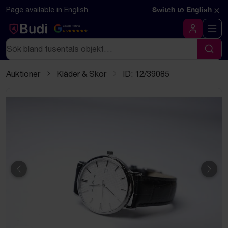
Hoppa till innehåll
Textbaserad (markdown) version av denna sida
×
Page available in English
Switch to English
Google Rating
4.5
Logga in
Sök
Sök
Auktioner
Kläder & Skor
ID: 12/39085
Föregående
Näst