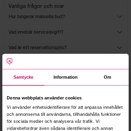
Vanliga frågor och svar
Hur fungerar manuella bud?
Vad innebär serviceavgift?
Vad är ett reservationspris?
Hur fungerar maxbud?
Samtycke
Information
Om
Hur fungerar budmotorn?
Kan jag ångra ett bud?
Denna webbplats använder cookies
Vi använder enhetsidentifierare för att anpassa innehållet
Kan ni frakta mina vunna objekt?
och annonserna till användarna, tillhandahålla funktioner
för sociala medier och analysera vår trafik. Vi
Läs fler frågor och svar
vidarebefordrar även sådana identifierare och annan