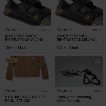
Bromma
12d 4h
Bromma
12d 4h
(NYA)YRKESSANDAL
(NYA)YRKESSANDAL
BIRKENSTOCK MILANO,
BIRKENSTOCK MILANO,
ESD NORMAL LÄST
ESD NORMAL LÄST
SVART. STL 42
SVART. STL 42
150 kr
·
4
bud
150 kr
·
3
bud
Oanvänd
Bromma
12d 2h
Bromma
5d 2h
2 ST. JACKA CARHARTT
Fallskyddsutrustning,
BRUN. STL 2XL
hjälm och sele