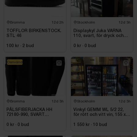
Bromma
12d 2h
Stockholm
12d 3h
TOFFLOR BIRKENSTOCK.
Displaykyl Juka VARNA
STL 46
110, svart, för dryck och
takeaway
100 kr
·
2
bud
0 kr
·
0
bud
Oanvänd
Bromma
12d 3h
Stockholm
12d 3h
PÄLSFIBERJACKA HH
Vinkyl GEMM WL 5/2 22,
72180-990, SVART
för rött och vitt vin, 155 x
HERITAGE. STL 4XL
220 cm
0 kr
·
0
bud
1 550 kr
·
10
bud