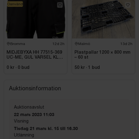
Oanvänd
Bromma
12d 2h
Malmö
13d 2h
MIDJEBYXA HH 77515-369
Plastpallar 1200 × 800 mm
UC-ME, GUL VARSEL KL1.
– 60 st
STL C72
0 kr
·
0
bud
50 kr
·
1
bud
Auktionsinformation
Auktionsavslut
22 mars 2023 11:03
Visning
Tisdag 21 mars kl. 15 till 16.30
Utlämning