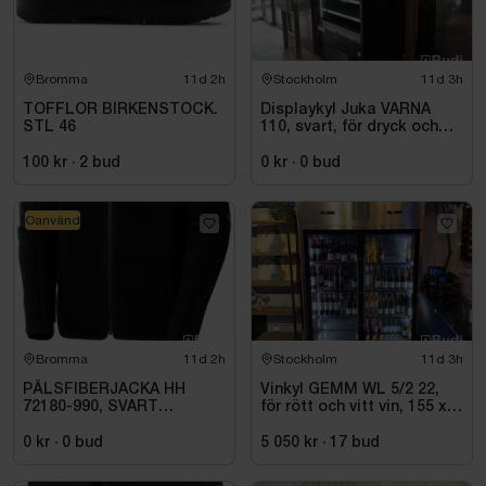
Bromma
11d 2h
Stockholm
11d 3h
TOFFLOR BIRKENSTOCK.
Displaykyl Juka VARNA
STL 46
110, svart, för dryck och
takeaway
100 kr
·
2
bud
0 kr
·
0
bud
Oanvänd
Bromma
11d 2h
Stockholm
11d 3h
PÄLSFIBERJACKA HH
Vinkyl GEMM WL 5/2 22,
72180-990, SVART
för rött och vitt vin, 155 x
HERITAGE. STL 4XL
220 cm
0 kr
·
0
bud
5 050 kr
·
17
bud