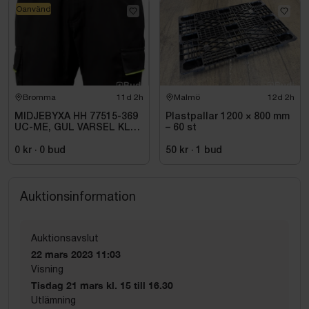
Oanvänd
Bromma
11d 2h
Malmö
12d 2h
MIDJEBYXA HH 77515-369
Plastpallar 1200 × 800 mm
UC-ME, GUL VARSEL KL1.
– 60 st
STL C72
0 kr
·
0
bud
50 kr
·
1
bud
Auktionsinformation
Auktionsavslut
22 mars 2023 11:03
Visning
Tisdag 21 mars kl. 15 till 16.30
Utlämning