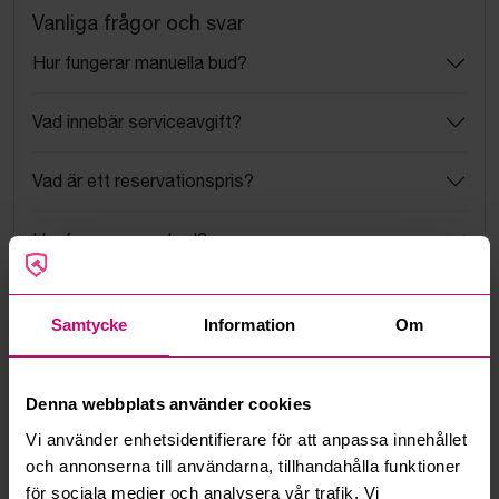
Vanliga frågor och svar
Hur fungerar manuella bud?
Vad innebär serviceavgift?
Vad är ett reservationspris?
Hur fungerar maxbud?
Hur fungerar budmotorn?
Samtycke
Information
Om
Kan jag ångra ett bud?
Denna webbplats använder cookies
Kan ni frakta mina vunna objekt?
Vi använder enhetsidentifierare för att anpassa innehållet
och annonserna till användarna, tillhandahålla funktioner
Läs fler frågor och svar
för sociala medier och analysera vår trafik. Vi