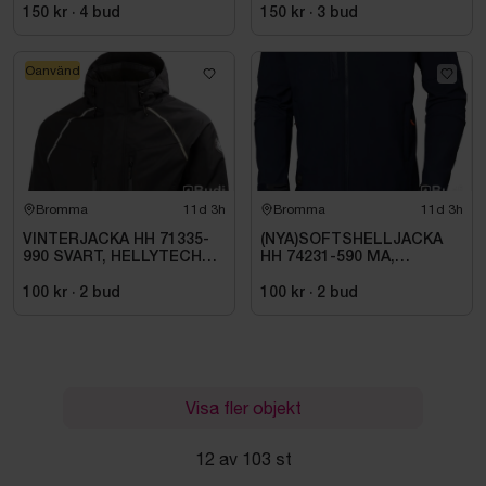
SVART. STL 42
SVART. STL 42
150 kr
·
4
bud
150 kr
·
3
bud
Oanvänd
Bromma
11d 3h
Bromma
11d 3h
VINTERJACKA HH 71335-
(NYA)SOFTSHELLJACKA
990 SVART, HELLYTECH
HH 74231-590 MA,
ARCTIC. STL L
KENSINGTON. STL XL
100 kr
·
2
bud
100 kr
·
2
bud
Visa fler objekt
12 av 103 st