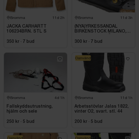
Bromma
11d 2h
Bromma
11d 3h
JACKA CARHARTT
(NYA)YRKESSANDAL
106234BRN. STL S
BIRKENSTOCK MILANO,
ESD NORMAL LÄST
SVART. STL 42
350 kr
·
7
bud
300 kr
·
7
bud
Oanvänd
Bromma
4d 1h
Bromma
11d 1h
Fallskyddsutrustning,
Arbetsstövlar Jalas 1822,
hjälm och sele
vinter O2, svart. stl. 44
250 kr
·
5
bud
200 kr
·
5
bud
Oanvänd
Oanvänd