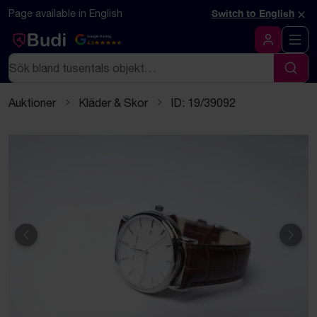
Hoppa till innehåll
Textbaserad (markdown) version av denna sida
×
Page available in English
Switch to English
Google Rating
4.5
Logga in
Sök
Sök
Auktioner
Kläder & Skor
ID: 19/39092
Föregående
Näst