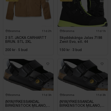
Bromma
11d 2h
Bromma
11d 1h
2 ST. JACKA CARHARTT
Skyddskänga Jalas 7198
BRUN. STL 2XL
Zenit Evo, stl. 44
200 kr
·
5
bud
150 kr
·
3
bud
Bromma
11d 3h
Bromma
11d 3h
(NYA)YRKESSANDAL
(NYA)YRKESSANDAL
BIRKENSTOCK MILANO,
BIRKENSTOCK MILANO,
ESD NORMAL LÄST
ESD NORMAL LÄST