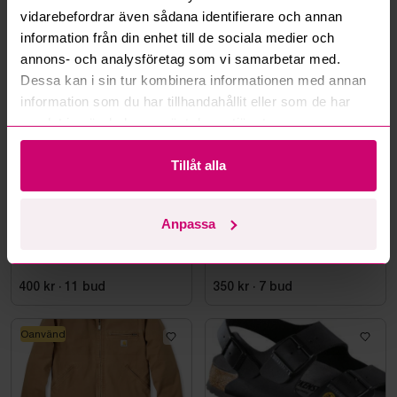
vidarebefordrar även sådana identifierare och annan
information från din enhet till de sociala medier och
Mer från samma kategori
annons- och analysföretag som vi samarbetar med.
Dessa kan i sin tur kombinera informationen med annan
information som du har tillhandahållit eller som de har
Oanvänd
Oanvänd
samlat in när du har använt deras tjänster.
Tillåt alla
Bromma
11d 3h
Bromma
11d 1h
Anpassa
VÄRMEHUVJACKA
Skyddskänga Jalas 7198
MILWAUKEE M12, SVART
Zenit Evo, stl. 44
HHBL4-0. STL M
400 kr
·
11
bud
350 kr
·
7
bud
Oanvänd