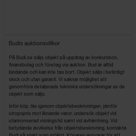
Budis auktionsvillkor
På Budi.se säljs objekt på uppdrag av konkursbon,
finansbolag och företag via auktion. Bud är alltid
bindande och kan inte tas bort. Objekt säljs i befintligt
skick och utan garanti. Vi saknar möjlighet att
genomföra detaljerade tekniska undersökningar av de
objekt som säljs.
Inför köp, läs igenom objektsbeskrivningen, jämför
utropspris mot liknande varor, undersök objekt vid
utannonserad visningstid samt vid avhämtning. Vid
betydande avvikelse från objektsbeskrivning, kontakta
Budi så snart som möjligt. Köparen ansvarar för att