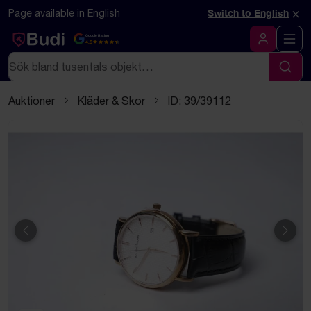
Hoppa till innehåll
Textbaserad (markdown) version av denna sida
×
Page available in English
Switch to English
Google Rating
4.5
Logga in
Sök
Sök
Auktioner
Kläder & Skor
ID: 39/39112
Föregående
Näst