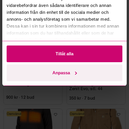
vidarebefordrar även sådana identifierare och annan
information från din enhet till de sociala medier och
annons- och analysföretag som vi samarbetar med.
Mer från samma kategori
Dessa kan i sin tur kombinera informationen med annan
information som du har tillhandahållit eller som de har
samlat in när du har använt deras tjänster.
Oanvänd
Tillåt alla
Anpassa
Stockholm
12h 44m
Bromma
12d 12h
Klädeshängare
Skyddskänga Jalas 7198
Zenit Evo, stl. 44
900 kr
·
12
bud
350 kr
·
7
bud
Oanvänd
Oanvänd