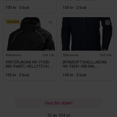
100 kr
·
2
bud
100 kr
·
2
bud
Oanvänd
Bromma
12d 13h
Bromma
12d 13h
VINTERJACKA HH 71335-
(NYA)SOFTSHELLJACKA
990 SVART, HELLYTECH
HH 74231-590 MA,
ARCTIC. STL L
KENSINGTON. STL XL
100 kr
·
2
bud
100 kr
·
2
bud
Visa fler objekt
12 av 104 st