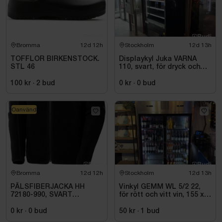
Bromma
12d 12h
Stockholm
12d 13h
TOFFLOR BIRKENSTOCK.
Displaykyl Juka VARNA
STL 46
110, svart, för dryck och
takeaway
100 kr
·
2
bud
0 kr
·
0
bud
Oanvänd
Bromma
12d 12h
Stockholm
12d 13h
PÄLSFIBERJACKA HH
Vinkyl GEMM WL 5/2 22,
72180-990, SVART
för rött och vitt vin, 155 x
HERITAGE. STL 4XL
220 cm
0 kr
·
0
bud
50 kr
·
1
bud