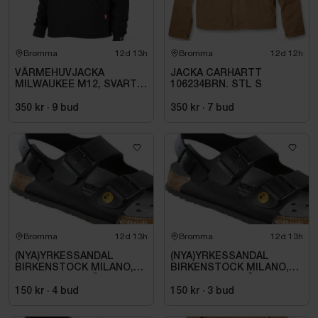
Bromma
12d 13h
Bromma
12d 12h
VÄRMEHUVJACKA
JACKA CARHARTT
MILWAUKEE M12, SVART
106234BRN. STL S
HHBL4-0. STL M
350 kr
·
9
bud
350 kr
·
7
bud
Bromma
12d 13h
Bromma
12d 13h
(NYA)YRKESSANDAL
(NYA)YRKESSANDAL
BIRKENSTOCK MILANO,
BIRKENSTOCK MILANO,
ESD NORMAL LÄST
ESD NORMAL LÄST
SVART. STL 42
SVART. STL 42
150 kr
·
4
bud
150 kr
·
3
bud