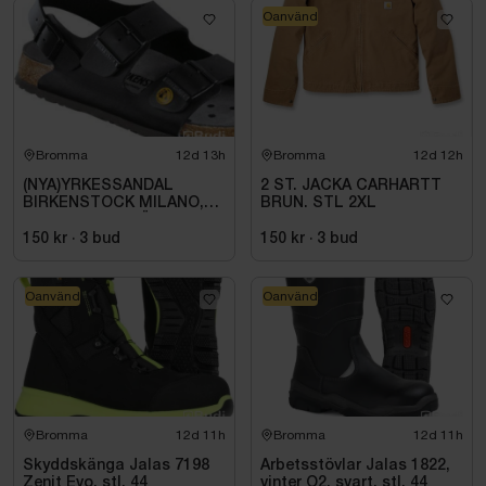
Oanvänd
Bromma
12d 13h
Bromma
12d 12h
(NYA)YRKESSANDAL
2 ST. JACKA CARHARTT
BIRKENSTOCK MILANO,
BRUN. STL 2XL
ESD NORMAL LÄST
SVART. STL 42
150 kr
·
3
bud
150 kr
·
3
bud
Oanvänd
Oanvänd
Bromma
12d 11h
Bromma
12d 11h
Skyddskänga Jalas 7198
Arbetsstövlar Jalas 1822,
Zenit Evo, stl. 44
vinter O2, svart. stl. 44