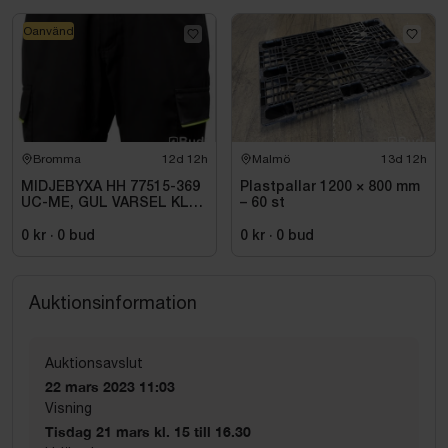
Oanvänd
Bromma
12d 12h
Malmö
13d 12h
MIDJEBYXA HH 77515-369
Plastpallar 1200 × 800 mm
UC-ME, GUL VARSEL KL1.
– 60 st
STL C72
0 kr
·
0
bud
0 kr
·
0
bud
Auktionsinformation
Auktionsavslut
22 mars 2023 11:03
Visning
Tisdag 21 mars kl. 15 till 16.30