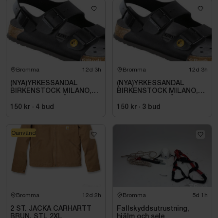
Bromma
12d 3h
Bromma
12d 3h
(NYA)YRKESSANDAL
(NYA)YRKESSANDAL
BIRKENSTOCK MILANO,
BIRKENSTOCK MILANO,
ESD NORMAL LÄST
ESD NORMAL LÄST
SVART. STL 42
SVART. STL 42
150 kr
·
4
bud
150 kr
·
3
bud
Oanvänd
Bromma
12d 2h
Bromma
5d 1h
2 ST. JACKA CARHARTT
Fallskyddsutrustning,
BRUN. STL 2XL
hjälm och sele