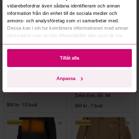
vidarebefordrar även sådana identifierare och annan
information från din enhet till de sociala medier och
annons- och analysföretag som vi samarbetar med.
Mer från samma kategori
Dessa kan i sin tur kombinera informationen med annan
information som du har tillhandahållit eller som de har
samlat in när du har använt deras tjänster.
Oanvänd
Tillåt alla
Anpassa
Stockholm
2h 46m
Bromma
12d 2h
Klädeshängare
Skyddskänga Jalas 7198
Zenit Evo, stl. 44
900 kr
·
12
bud
350 kr
·
7
bud
Oanvänd
Oanvänd