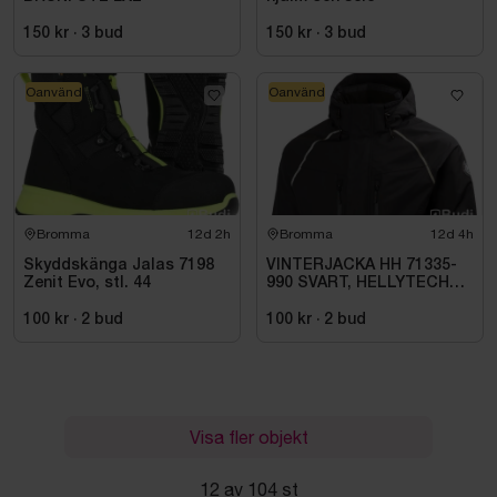
150 kr
·
3
bud
150 kr
·
3
bud
Oanvänd
Oanvänd
Bromma
12d 2h
Bromma
12d 4h
Skyddskänga Jalas 7198
VINTERJACKA HH 71335-
Zenit Evo, stl. 44
990 SVART, HELLYTECH
ARCTIC. STL L
100 kr
·
2
bud
100 kr
·
2
bud
Visa fler objekt
12 av 104 st