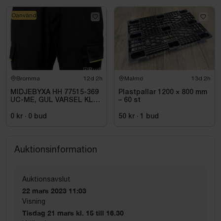
Oanvänd
Bromma
12d 2h
Malmö
13d 2h
MIDJEBYXA HH 77515-369
Plastpallar 1200 × 800 mm
UC-ME, GUL VARSEL KL1.
– 60 st
STL C72
0 kr
·
0
bud
50 kr
·
1
bud
Auktionsinformation
Auktionsavslut
22 mars 2023 11:03
Visning
Tisdag 21 mars kl. 15 till 16.30