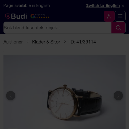
Hoppa till innehåll
Textbaserad (markdown) version av denna sida
×
Page available in English
Switch to English
Google Rating
4.5
Logga in
Sök
Sök
Auktioner
Kläder & Skor
ID: 41/39114
Föregående
Näst