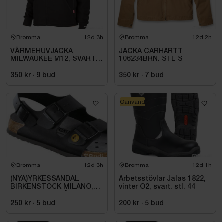
Bromma
12d 3h
Bromma
12d 2h
VÄRMEHUVJACKA
JACKA CARHARTT
MILWAUKEE M12, SVART
106234BRN. STL S
HHBL4-0. STL M
350 kr
·
9
bud
350 kr
·
7
bud
Oanvänd
Bromma
12d 3h
Bromma
12d 1h
(NYA)YRKESSANDAL
Arbetsstövlar Jalas 1822,
BIRKENSTOCK MILANO,
vinter O2, svart. stl. 44
ESD NORMAL LÄST
SVART. STL 42
250 kr
·
5
bud
200 kr
·
5
bud