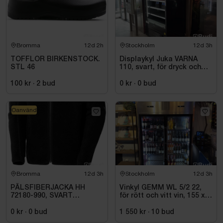
Bromma
12d 2h
Stockholm
12d 3h
TOFFLOR BIRKENSTOCK.
Displaykyl Juka VARNA
STL 46
110, svart, för dryck och
takeaway
100 kr
·
2
bud
0 kr
·
0
bud
Oanvänd
Bromma
12d 3h
Stockholm
12d 3h
PÄLSFIBERJACKA HH
Vinkyl GEMM WL 5/2 22,
72180-990, SVART
för rött och vitt vin, 155 x
HERITAGE. STL 4XL
220 cm
0 kr
·
0
bud
1 550 kr
·
10
bud