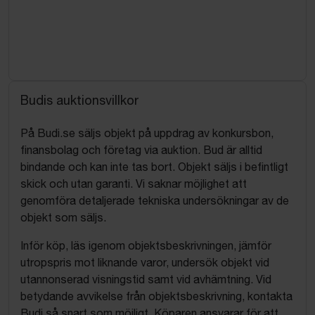
Budis auktionsvillkor
På Budi.se säljs objekt på uppdrag av konkursbon,
finansbolag och företag via auktion. Bud är alltid
bindande och kan inte tas bort. Objekt säljs i befintligt
skick och utan garanti. Vi saknar möjlighet att
genomföra detaljerade tekniska undersökningar av de
objekt som säljs.
Inför köp, läs igenom objektsbeskrivningen, jämför
utropspris mot liknande varor, undersök objekt vid
utannonserad visningstid samt vid avhämtning. Vid
betydande avvikelse från objektsbeskrivning, kontakta
Budi så snart som möjligt. Köparen ansvarar för att