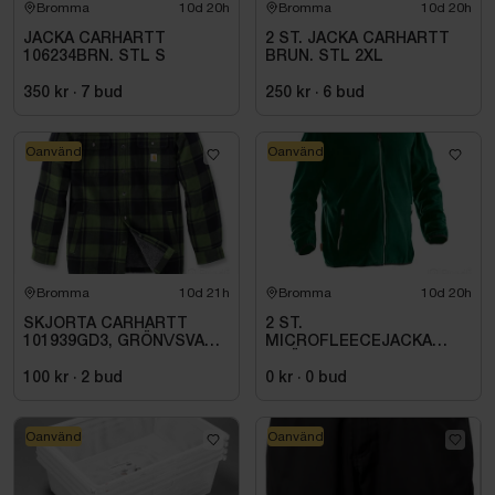
Bromma
10d 20h
Bromma
10d 20h
JACKA CARHARTT
2 ST. JACKA CARHARTT
106234BRN. STL S
BRUN. STL 2XL
350 kr
·
7
bud
250 kr
·
6
bud
Oanvänd
Oanvänd
Bromma
10d 21h
Bromma
10d 20h
SKJORTA CARHARTT
2 ST.
101939GD3, GRÖN\/SVART
MICROFLEECEJACKA
STL. S
GRÖN JOBMAN
WORKWEAR. STL M
100 kr
·
2
bud
0 kr
·
0
bud
Oanvänd
Oanvänd