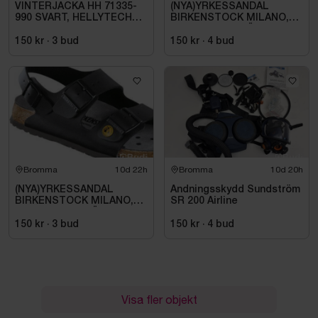
VINTERJACKA HH 71335-
(NYA)YRKESSANDAL
990 SVART, HELLYTECH
BIRKENSTOCK MILANO,
ARCTIC. STL L
ESD NORMAL LÄST
SVART. STL 42
150 kr
·
3
bud
150 kr
·
4
bud
Bromma
10d 22h
Bromma
10d 20h
(NYA)YRKESSANDAL
Andningsskydd Sundström
BIRKENSTOCK MILANO,
SR 200 Airline
ESD NORMAL LÄST
SVART. STL 42
150 kr
·
3
bud
150 kr
·
4
bud
Visa fler objekt