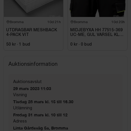
Bromma
10d 21h
Bromma
10d 20h
UTDRAGBAR MESHBACK
MIDJEBYXA HH 77515-369
4-PACK VIT
UC-ME, GUL VARSEL KL1.
STL C72
50 kr
·
1
bud
0 kr
·
0
bud
Auktionsinformation
Auktionsavslut
29 mars 2023 11:03
Visning
Tisdag 28 mars kl. 15 till 16.30
Utlämning
Fredag 31 mars kl. 10 till 12
Adress
Linta Gårdsväg 5a, Bromma