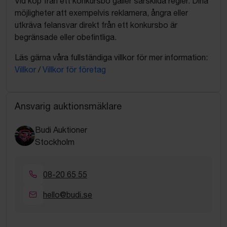
Vid köp från ett konkursbo gäller särskilda regler. Dina
möjligheter att exempelvis reklamera, ångra eller
utkräva felansvar direkt från ett konkursbo är
begränsade eller obefintliga.
Läs gärna våra fullständiga villkor för mer information:
Villkor
/
Villkor för företag
Ansvarig auktionsmäklare
Budi Auktioner
Stockholm
08-20 65 55
hello@budi.se