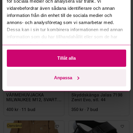
för sociala medier och analysera vår trafik. Vi
Läs fler frågor och svar
vidarebefordrar även sådana identifierare och annan
information från din enhet till de sociala medier och
annons- och analysföretag som vi samarbetar med.
Mer från samma kategori
Dessa kan i sin tur kombinera informationen med annan
information som du har tillhandahållit eller som de har
samlat in när du har använt deras tjänster.
Oanvänd
Oanvänd
Tillåt alla
Anpassa
Bromma
10d 22h
Bromma
10d 20h
VÄRMEHUVJACKA
Skyddskänga Jalas 7198
MILWAUKEE M12, SVART
Zenit Evo, stl. 44
HHBL4-0. STL M
400 kr
·
11
bud
350 kr
·
7
bud
Oanvänd