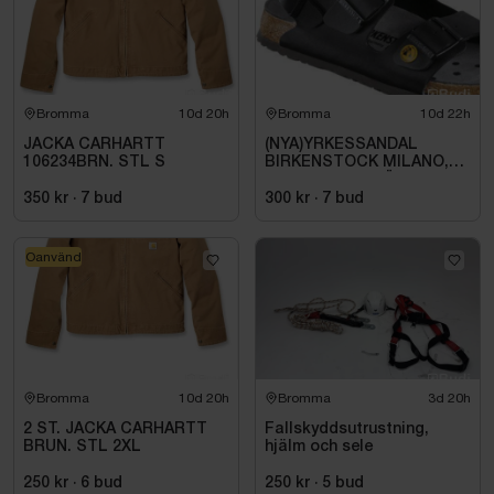
Bromma
10d 20h
Bromma
10d 22h
JACKA CARHARTT
(NYA)YRKESSANDAL
106234BRN. STL S
BIRKENSTOCK MILANO,
ESD NORMAL LÄST
SVART. STL 42
350 kr
·
7
bud
300 kr
·
7
bud
Oanvänd
Bromma
10d 20h
Bromma
3d 20h
2 ST. JACKA CARHARTT
Fallskyddsutrustning,
BRUN. STL 2XL
hjälm och sele
250 kr
·
6
bud
250 kr
·
5
bud