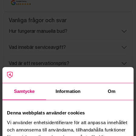
Google Rating
4.5
Vanliga frågor och svar
Hur fungerar manuella bud?
Vad innebär serviceavgift?
Vad är ett reservationspris?
Hur fungerar maxbud?
Samtycke
Information
Om
Hur fungerar budmotorn?
Kan jag ångra ett bud?
Denna webbplats använder cookies
Vi använder enhetsidentifierare för att anpassa innehållet
Kan ni frakta mina vunna objekt?
och annonserna till användarna, tillhandahålla funktioner