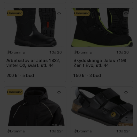
Oanvänd
Oanvänd
Bromma
10d 20h
Bromma
10d 20h
Arbetsstövlar Jalas 1822,
Skyddskänga Jalas 7198
vinter O2, svart. stl. 44
Zenit Evo, stl. 44
200 kr
·
5
bud
150 kr
·
3
bud
Oanvänd
Bromma
10d 22h
Bromma
10d 22h